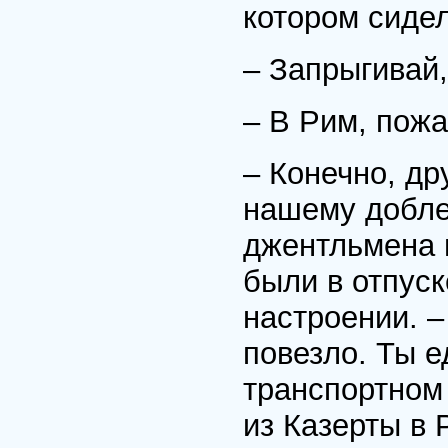
котором сиде
– Запрыгивай,
– В Рим, пожа
– Конечно, др
нашему добле
джентльмена 
были в отпус
настроении. –
повезло. Ты 
транспортном 
из Казерты в 