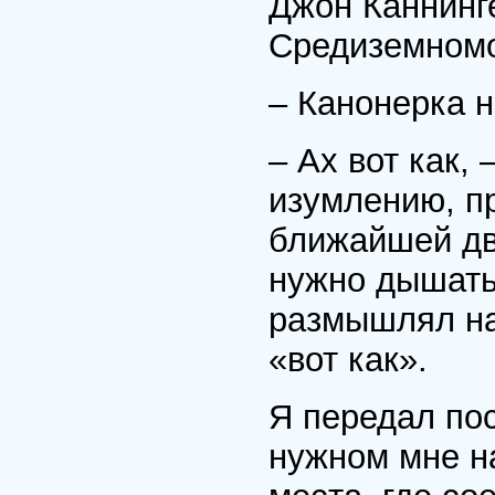
Джон Каннинг
Средиземномо
– Канонерка н
– Ах вот как, 
изумлению, п
ближайшей две
нужно дышать
размышлял на
«вот как».
Я передал пос
нужном мне н