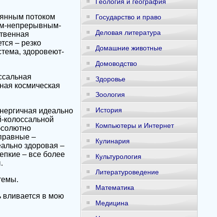
Геология и география
оянным потоком
Государство и право
ым-непрерывным-
Деловая литература
ственная
тся – резко
Домашние животные
стема, здоровеют-
Домоводство
ссальная
Здоровье
ная космическая
Зоология
История
энергичная идеально
й-колоссальной
Компьютеры и Интернет
бсолютно
правные –
Кулинария
ально здоровая –
епкие – все более
Культурология
.
Литературоведение
темы.
Математика
 вливается в мою
Медицина