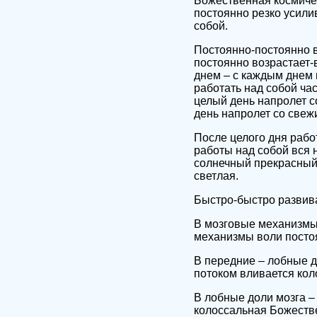
Божественная космичес
постоянно резко усили
собой.
Постоянно-постоянно в
постоянно возрастает-
днем – с каждым днем 
работать над собой час
целый день напролет с
день напролет со свеж
После целого дня рабо
работы над собой вся н
солнечный прекрасный д
светлая.
Быстро-быстро развива
В мозговые механизмы 
механизмы воли посто
В передние – лобные 
потоком вливается кол
В лобные доли мозга 
колоссальная Божестве