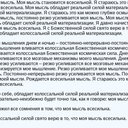
 мысль. Моя мысль становится всесильной. Я стараюсь это
 всесильна. Моя мысль обладает реальной силой материал
ой материализации. Я стараюсь это как можно глубже осмы
 мысль, постоянно резко усиливается моя мысль. Моя мысл
 обладает силой реальной материализации. Я давно начис
оя мысль всесильна. Я с Божественной силой свято верю в т
обладает колоссальной силой реальной материализации.
 мышления днем и ночью – постоянно-непрерывно-постоян
ышления вливается колоссальная Божественная космичес
ивается колоссальная Божественная космическая сила. Дне
силиваются все мозговые механизмы моего мышления. Днем
езко усиливаются – резко усиливаются все мозговые меха
визируется мое мышление. Резко усиливается мое мышлени
. Постоянно-непрерывно резко усиливается моя мысль. По
оей мысли. Рождается всесильная мысль. Я стараюсь это 
всесильна.
о себе, обладает колоссальной силой реальной материализац
зательно-неизбежно будет точно так, как я говорю: моя мыс
ожил все сомнения в том, что моя мысль всесильна.
ссальной силой свято верю в то, что моя мысль всесильна.