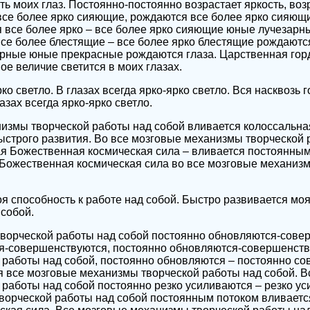
ть моих глаз. Постоянно-постоянно возрастает яркость, воз
все более ярко сияющие, рождаются все более ярко сияющ
 все более ярко – все более ярко сияющие юные лучезарн
все более блестящие – все более ярко блестящие рождаются
рные юные прекрасные рождаются глаза. Царственная горд
ое величие светится в моих глазах.
рко светло. В глазах всегда ярко-ярко светло. Вся насквозь г
азах всегда ярко-ярко светло.
низмы творческой работы над собой вливается колоссальн
ыстрого развития. Во все мозговые механизмы творческой 
ая Божественная космическая сила – вливается постоянн
 Божественная космическая сила во все мозговые механиз
я способность к работе над собой. Быстро развивается моя
 собой.
ворческой работы над собой постоянно обновляются-сове
я-совершенствуются, постоянно обновляются-совершенств
работы над собой, постоянно обновляются – постоянно со
 все мозговые механизмы творческой работы над собой. В
работы над собой постоянно резко усиливаются – резко ус
ворческой работы над собой постоянным потоком вливаетс