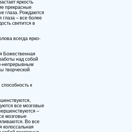
растает яркость
ие прекрасные
ые глаза. Рождаются
 глаза – все более
ость светится в
олова всегда ярко-
ая Божественная
работы над собой
ым-непрерывным
мы творческой
 способность к
ршенствуются,
уются все мозговые
вершенствуются –
се мозговые
иливаются. Во все
я колоссальная