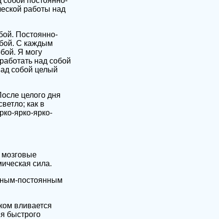
 собой постоянно-
ческой работы над
бой. Постоянно-
обой. С каждым
бой. Я могу
 работать над собой
над собой целый
После целого дня
ветло; как в
рко-ярко-ярко-
в мозговые
ическая сила.
янным-постоянным
ком вливается
я быстрого