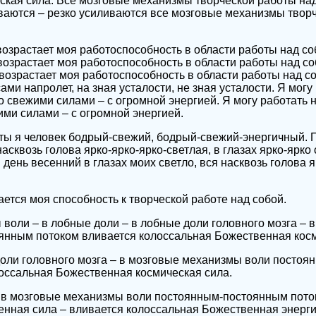
кая сила. Все мозговые механизмы творческой работы над
ваются – резко усиливаются все мозговые механизмы твор
озрастает моя работоспособность в области работы над со
возрастает моя работоспособность в области работы над с
возрастает моя работоспособность в области работы над со
ами напролет, на зная усталости, не зная усталости. Я могу
о свежими силами – с огромной энергией. Я могу работать 
ими силами – с огромной энергией.
ты я человек бодрый-свежий, бодрый-свежий-энергичный. 
асквозь голова ярко-ярко-ярко-светлая, в глазах ярко-ярко с
ень весенний в глазах моих светло, вся насквозь голова я
ется моя способность к творческой работе над собой.
воли – в лобные доли – в лобные доли головного мозга – 
янным потоком вливается колоссальная Божественная косм
доли головного мозга – в мозговые механизмы воли посто
оссальная Божественная космическая сила.
– в мозговые механизмы воли постоянным-постоянным пото
нная сила – вливается колоссальная Божественная энерги