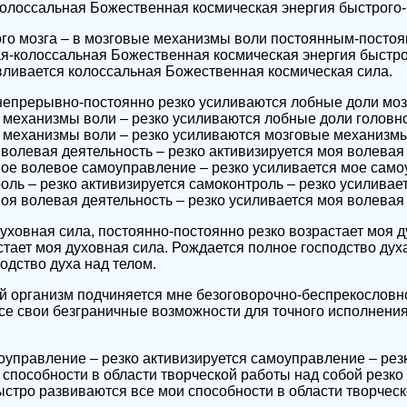
колоссальная Божественная космическая энергия быстрого-
ого мозга – в мозговые механизмы воли постоянным-посто
я-колоссальная Божественная космическая энергия быстро
вливается колоссальная Божественная космическая сила.
епрерывно-постоянно резко усиливаются лобные доли мозг
механизмы воли – резко усиливаются лобные доли головног
 механизмы воли – резко усиливаются мозговые механизмы
 волевая деятельность – резко активизируется моя волевая
мое волевое самоуправление – резко усиливается мое само
оль – резко активизируется самоконтроль – резко усиливае
моя волевая деятельность – резко усиливается моя волевая
духовная сила, постоянно-постоянно резко возрастает моя д
стает моя духовная сила. Рождается полное господство духа
одство духа над телом.
ой организм подчиняется мне безоговорочно-беспрекословн
се свои безграничные возможности для точного исполнения в
оуправление – резко активизируется самоуправление – рез
 способности в области творческой работы над собой резко
ыстро развиваются все мои способности в области творчес