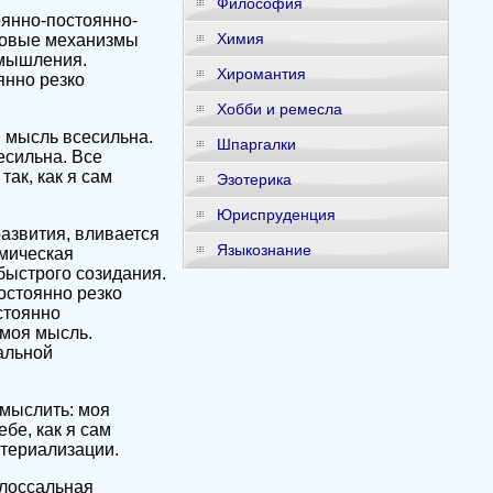
Философия
янно-постоянно-
Химия
говые механизмы
 мышления.
Хиромантия
янно резко
Хобби и ремесла
 мысль всесильна.
Шпаргалки
есильна. Все
ак, как я сам
Эзотерика
Юриспруденция
азвития, вливается
Языкознание
смическая
быстрого созидания.
стоянно резко
стоянно
 моя мысль.
альной
смыслить: моя
бе, как я сам
атериализации.
лоссальная