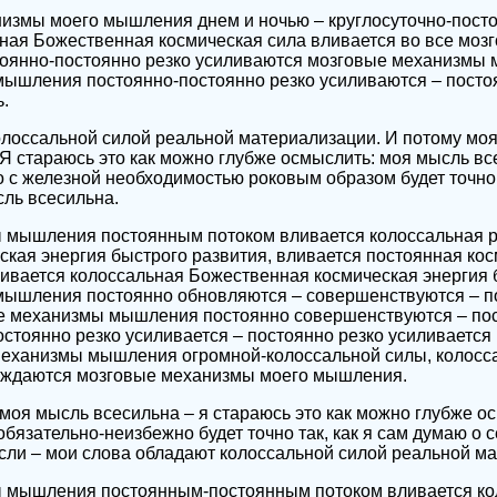
измы моего мышления днем и ночью – круглосуточно-посто
ная Божественная космическая сила вливается во все моз
оянно-постоянно резко усиливаются мозговые механизмы
ышления постоянно-постоянно резко усиливаются – посто
.
лоссальной силой реальной материализации. И потому моя
Я стараюсь это как можно глубже осмыслить: моя мысль вс
 с железной необходимостью роковым образом будет точно т
сль всесильна.
 мышления постоянным потоком вливается колоссальная р
кая энергия быстрого развития, вливается постоянная ко
ивается колоссальная Божественная космическая энергия 
ышления постоянно обновляются – совершенствуются – по
е механизмы мышления постоянно совершенствуются – по
стоянно резко усиливается – постоянно резко усиливается
еханизмы мышления огромной-колоссальной силы, колосс
ождаются мозговые механизмы моего мышления.
моя мысль всесильна – я стараюсь это как можно глубже о
бязательно-неизбежно будет точно так, как я сам думаю о се
сли – мои слова обладают колоссальной силой реальной м
 мышления постоянным-постоянным потоком вливается ко