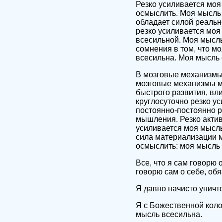
Резко усиливается моя
осмыслить. Моя мысль
обладает силой реальн
резко усиливается моя
всесильной. Моя мысль
сомнения в том, что м
всесильна. Моя мысль 
В мозговые механизмы
мозговые механизмы м
быстрого развития, вл
круглосуточно резко у
постоянно-постоянно р
мышления. Резко акти
усиливается моя мысль
сила материализации м
осмыслить: моя мысль 
Все, что я сам говорю 
говорю сам о себе, обя
Я давно начисто уничт
Я с Божественной коло
мысль всесильна.