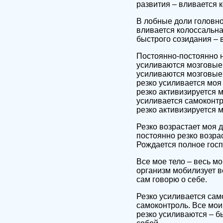
развития – вливается 
В лобные доли головн
вливается колоссальна
быстрого созидания – 
Постоянно-постоянно н
усиливаются мозговые 
усиливаются мозговые
резко усиливается моя
резко активизируется 
усиливается самоконтр
резко активизируется 
Резко возрастает моя 
постоянно резко возра
Рождается полное госп
Все мое тело – весь м
организм мобилизует в
сам говорю о себе.
Резко усиливается сам
самоконтроль. Все мои
резко усиливаются – б