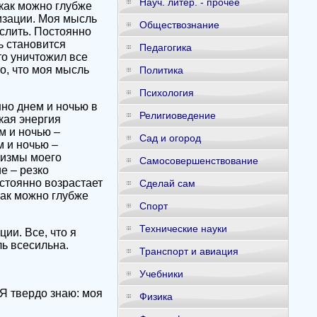
Науч. литер. - прочее
 как можно глубже
изации. Моя мысль
Обществознание
слить. Постоянно
ь становится
Педагогика
то уничтожил все
о, что моя мысль
Политика
Психология
но днем и ночью в
Религиоведение
кая энергия
м и ночью –
Сад и огород
 и ночью –
низмы моего
Самосовершенствование
е – резко
стоянно возрастает
Сделай сам
как можно глубже
Спорт
Технические науки
ии. Все, что я
ль всесильна.
Транспорт и авиация
Учебники
 Я твердо знаю: моя
Физика