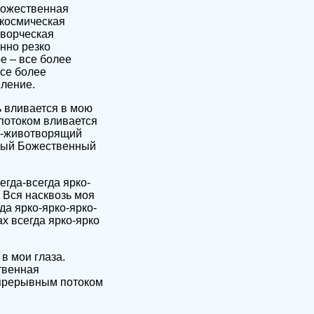
Божественная
 космическая
творческая
нно резко
е – все более
се более
ление.
 вливается в мою
потоком вливается
й-животворящий
тный Божественный
егда-всегда ярко-
. Вся насквозь моя
да ярко-ярко-ярко-
ах всегда ярко-ярко
в мои глаза.
твенная
епрерывным потоком