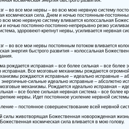
нная космическая энергия быстрого развития.
зг – во все мои нервы – во всю мою нервную систему пост
ая космическая сила. Днем и ночью постоянным-постоянн
о всю мою нервную систему вливается колоссальная Боже
м и ночью постоянно-постоянно-непрерывно резко усиливае
истема, здоровеют-крепнут нервы, усиливается нервная си
зг – во все мои нервы постоянным потоком вливается коло
кая энергия быстрого развития – колоссальная Божествен
дания.
ма рождается исправная – все более сильная – все более 
о исправная. Все мозговые механизмы рождаются огромно
еханизмы рождаются исправные – идеально исправные – а
 энергичные-сильные идеально исправные – абсолютно ис
мозговые механизмы. Рождается идеально исправная – иде
льная – все более сильная нервная система – все более кр
крепкие нервы. Идет постоянное усиление нервной системы
вление – постоянное совершенствование всей нервной сис
й силы животворящая Божественная новорожденная жизнь
 Божественная космическая сила вливается в мою голову.