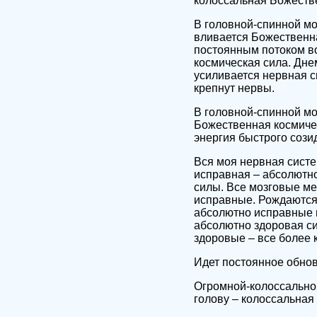
колоссальная Божестве
В головной-спинной мо
вливается Божественн
постоянным потоком в
космическая сила. Дне
усиливается нервная с
крепнут нервы.
В головной-спинной мо
Божественная космичес
энергия быстрого сози
Вся моя нервная систе
исправная – абсолютн
силы. Все мозговые м
исправные. Рождаются
абсолютно исправные 
абсолютно здоровая си
здоровые – все более 
Идет постоянное обно
Огромной-колоссально
голову – колоссальная