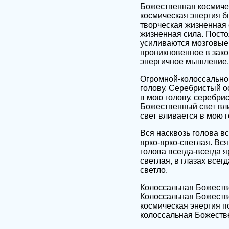
Божественная космичес
космическая энергия б
творческая жизненная 
жизненная сила. Посто
усиливаются мозговые
проникновенное в зако
энергичное мышление. 
Огромной-колоссально
голову. Серебристый о
в мою голову, серебр
Божественный свет вл
свет вливается в мою г
Вся насквозь голова вс
ярко-ярко-светлая. Вся
голова всегда-всегда я
светлая, в глазах всегд
светло.
Колоссальная Божестве
Колоссальная Божестве
космическая энергия 
колоссальная Божестве