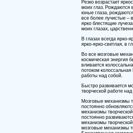
Резко возрастает яркос
моих глаз. Рождаются 
юные глаза, рождаются
все более лучистые – 
ярко блестящие лучеза
моих глазах, царственн
В глазах всегда ярко-я
ярко-ярко-светлая, в гл
Во все мозговые меха
космическая энергия б
вливается колоссальн
потоком колоссальная
работы над собой.
Быстро развивается мо
творческой работе над
Мозговые механизмы т
постоянно обновляютс
механизмы творческой 
постоянно развиваются
механизмы творческой 
мозговые механизмы т