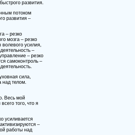
быстрого развития.
янным потоком
го развития –
а – резко
о мозга – резко
 волевого усилия,
 деятельность –
управление – резко
тся самоконтроль –
 деятельность.
уховная сила,
 над телом.
о. Весь мой
сего того, что я
ко усиливается
 активизируются –
кой работы над