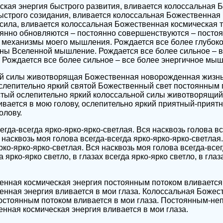
кая энергия быстрого развития, вливается колоссальная 
ыстрого созидания, вливается колоссальная Божественная
сила, вливается колоссальная Божественная космическая 
янно обновляются – постоянно совершенствуются – постоя
 механизмы моего мышления. Рождается все более глубоко
ны Вселенной мышление. Рождается все более сильное – в
Рождается все более сильное – все более энергичное мыш
й силы животворящая Божественная новорожденная жизнь
слепительно яркий святой Божественный свет постоянным 
истый ослепительно яркий колоссальной силы животворящи
ивается в мою голову, ослепительно яркий приятный-прия
олову.
егда-всегда ярко-ярко-ярко-светлая. Вся насквозь голова вс
 насквозь моя голова всегда-всегда ярко-ярко-ярко-светлая
рко-ярко-ярко-светлая. Вся насквозь моя голова всегда-всег
а ярко-ярко светло, в глазах всегда ярко-ярко светло, в глаз
нная космическая энергия постоянным потоком вливается 
нная энергия вливается в мои глаза. Колоссальная Божес
постоянным потоком вливается в мои глаза. Постоянным-н
нная космическая энергия вливается в мои глаза.