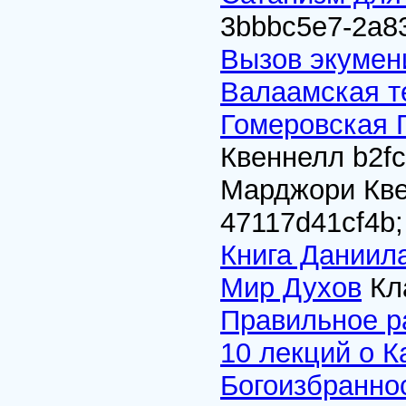
3bbbc5e7-2a83
Вызов экумен
Валаамская т
Гомеровская Г
Квеннелл
b2f
Марджори Кв
47117d41cf4b
;
Книга Даниил
Мир Духов
Кл
Правильное р
10 лекций о 
Богоизбраннос