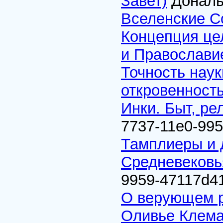
Завет)
Дональ
Вселенские 
Концепция це
и Православи
Точность наук
откровенность
Инки. Быт, ре
7737-11e0-995
Тамплиеры и 
Средневековь
9959-47117d4
О верующем 
Оливье Клема