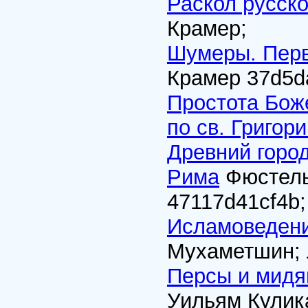
Раскол русско
Крамер;
Шумеры. Перв
Крамер
37d5d
Простота Бож
по св. Григор
Древний город
Рима
Фюстель
47117d41cf4b
;
Исламоведен
Мухаметшин; 
Персы и мидя
Уильям Кули