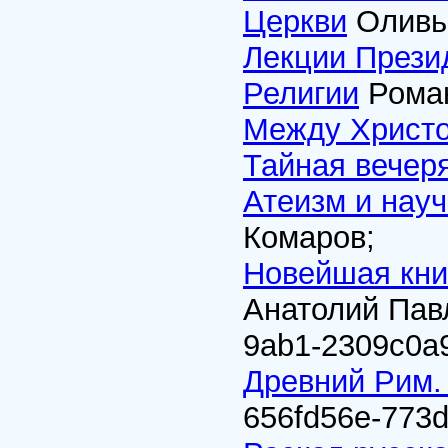
Церкви
Оливье
Лекции Прези
Религии
Роман
Между Христо
Тайная вечер
Атеизм и нау
Комаров;
Новейшая кни
Анатолий Па
9ab1-2309c0a
Древний Рим. 
656fd56e-773d