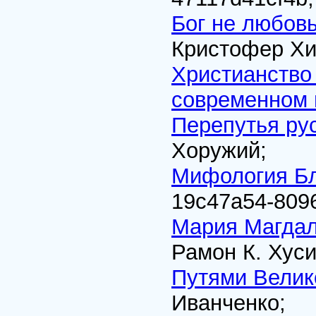
Бог не любовь
Кристофер Хи
Христианство 
современном
Перепутья ру
Хоружий;
Мифология Бл
19c47a54-809
Мария Магдал
Рамон К. Хуси
Путями Велик
Иванченко;