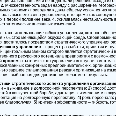
инципиально новыми и не подлежали решению исходя из оп
.
2.
Множественность задач наряду с расширением географи
льных экономик приводила к дальнейшему усложнению упр
 роль высшего звена управления, в то время как совокупно
х в первой половине века.
4.
Усиливалась нестабильность 
 стратегических внезапных изменений.
стало использование гибкого управления, которое обеспе
я к быстро меняющейся окружающей среде. Своевременно
 достигалось посредством стратегического управления ра
ическое управление
– процесс разработки, принятия и ре
й, центральным звеном которого является стратегический
твенного ресурсного потенциала предприятия с возможнос
Стержнем
стратегического управления выступает система с
освязанных конкретных предпринимательских, организаци
– это заранее спланированная реакция организации на из
ения, выбранная для достижения желаемого результата.
тики стратегического аспекта управления организацие
и – выживание в долгосрочной перспективе;
2)
способ дос
тей в конкурентной борьбе, адаптация к изменениям в окр
ентация на долгосрочную перспективу;
4)
роль персонала: 
 ее благополучия;
5)
критерии эффективности – гибкость, гот
особенностей
стратегическое управление
– это управлени