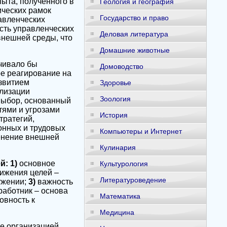
ыта, полученного в
Геология и география
ческих рамок
Государство и право
авленческих
сть управленческих
Деловая литература
внешней среды, что
Домашние животные
чивало бы
Домоводство
е реагирование на
звитием
Здоровье
ализации
Зоология
 выбор, основанный
тями и угрозами
История
тратегий,
онных и трудовых
Компьютеры и Интернет
менение внешней
Кулинария
й: 1)
основное
Культурология
тижения целей –
Литературоведение
ужении;
3)
важность
работник – основа
Математика
овность к
Медицина
е организацией,