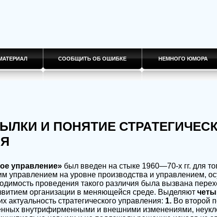
МАТЕРИАЛ
СООБЩИТЬ ОБ ОШИБКЕ
НЕМНОГО ЮМОРА
СЫЛКИ И ПОНЯТИЕ СТРАТЕГИЧЕС
ИЯ
кое управление»
был введен на стыке 1960—70-х гг. для то
им управлением на уровне производства и управлением, 
одимость проведения такого различия была вызвана перех
звитием организации в меняющейся среде. Выделяют
четы
х актуальность стратегического управления:
1.
Во второй п
ленных внутрифирменными и внешними изменениями, неукл