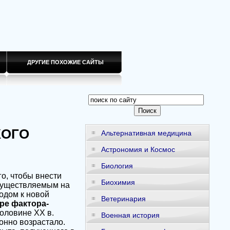
ДРУГИЕ ПОХОЖИЕ САЙТЫ
КОГО
Альтернативная медицина
Астрономия и Космос
Биология
го, чтобы внести
Биохимия
осуществляемым на
одом к новой
Ветеринария
ре фактора-
оловине XX в.
Военная история
онно возрастало.