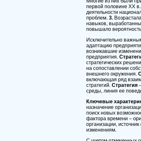
Многие из них были пр
первой половине XX в
деятельности национа
проблем.
3.
Возрастала
навыков, выработанны
повышало вероятность
Исключительно важным 
адаптацию предприяти
возникавшие изменения
предприятия.
Стратег
стратегических решени
на сопоставлении собс
внешнего окружения.
включающая ряд взаим
стратегий.
Стратегия
среды, линия ее повед
Ключевые характерис
назначение организаци
поиск новых возможнос
фактора времени – ори
организации, источник
изменениям.
С учетом отмеченных 