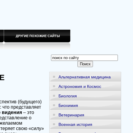
ДРУГИЕ ПОХОЖИЕ САЙТЫ
Е
Альтернативная медицина
Астрономия и Космос
Биология
спектив (будущего)
Биохимия
: что представляет
 видения
– это
Ветеринария
редставление о
о желаемом
Военная история
 теряет свою «силу»