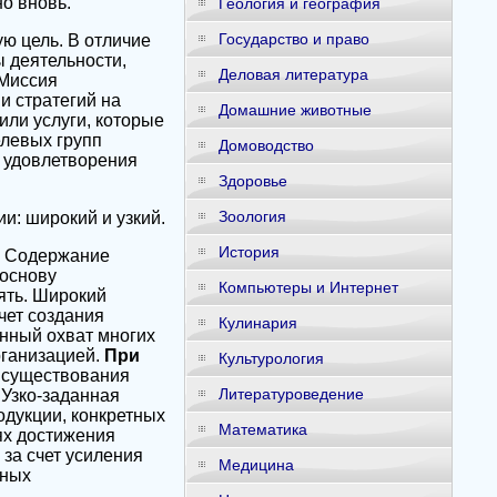
о вновь.
Геология и география
Государство и право
ю цель. В отличие
ы деятельности,
Деловая литература
 Миссия
и стратегий на
Домашние животные
или услуги, которые
елевых групп
Домоводство
б удовлетворения
Здоровье
Зоология
и: широкий и узкий.
История
. Содержание
 основу
Компьютеры и Интернет
ять. Широкий
чет создания
Кулинария
нный охват многих
рганизацией.
При
Культурология
 существования
Литературоведение
 Узко-заданная
одукции, конкретных
Математика
ях достижения
за счет усиления
Медицина
нных