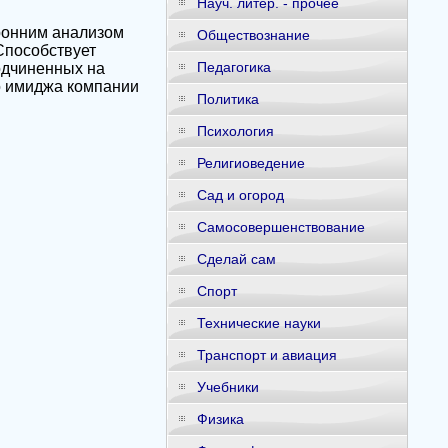
Науч. литер. - прочее
ронним анализом
Обществознание
 Способствует
Педагогика
одчиненных на
о имиджа компании
Политика
Психология
Религиоведение
Сад и огород
Самосовершенствование
Сделай сам
Спорт
Технические науки
Транспорт и авиация
Учебники
Физика