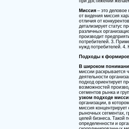
при достижении желае
Миссия
– это деловое
от видения миссия хар
отличия от конкуренто
детализирует статус п
различных организацио
производит предприятие
потребителей. 3. Прим
нужд потребителей. 4.
Подходы к формиро
В широком понимани
миссии раскрывается ч
деятельности организа
подход ориентирует пр
возможностей производ
сегментов рынка и гру
узком подходе мисс
организации, в которо
миссия концентрирует 
рыночных сегментах, г
целей бизнеса. Такой 
определенности и орг
скоординированных ме