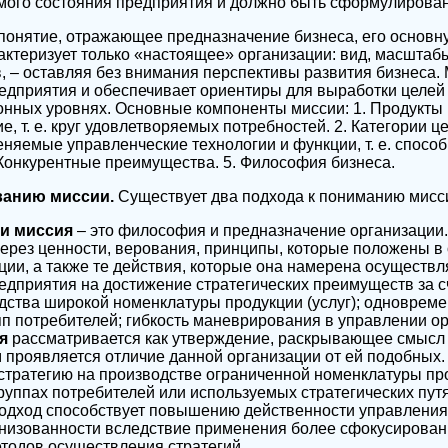
мого состояния предприятия и должно быть сформулирован
 понятие, отражающее предназначение бизнеса, его основну
актеризует только «настоящее» организации: вид, масштаб
в, – оставляя без внимания перспективы развития бизнеса.
редприятия и обеспечивает ориентиры для выработки целей 
нных уровнях. Основные компоненты миссии: 1. Продукты 
, т. е. круг удовлетворяемых потребностей. 2. Категории ц
еняемые управленческие технологии и функции, т. е. спосо
 Конкурентные преимущества. 5. Философия бизнеса.
ванию миссии.
Существует два подхода к пониманию мисси
и миссия
– это философия и предназначение организации
ерез ценности, верования, принципы, которые положены в
ции, а также те действия, которые она намерена осуществл
едприятия на достижение стратегических преимуществ за с
ства широкой номенклатуры продукции (услуг); одновреме
пп потребителей; гибкость маневрирования в управлении о
ия
рассматривается как утверждение, раскрывающее смысл
м проявляется отличие данной организации от ей подобных.
стратегию на производстве ограниченной номенклатуры пр
руппах потребителей или используемых стратегических пут
подход способствует повышению действенности управления 
анизованности вследствие применения более сфокусирова
тодов осуществления стратегий.