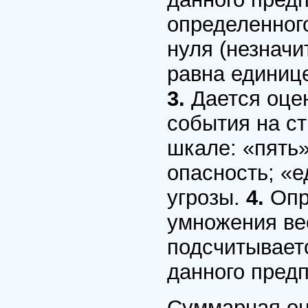
определенног
нуля (незначи
равна единиц
3.
Дается оце
события на с
шкале: «пять»
опасность; «е
угрозы.
4.
Опр
умножения вес
подсчитывает
данного предп
Суммарная оц