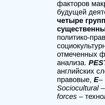
факторов мак
будущей деят
четыре груп
существенны
политико-пра
социокультурн
отмеченных ф
анализа.
PES
английских с
правовые,
E
–
Sociocultural
–
forces
– техно