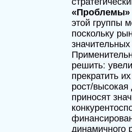
стратегическ
«Проблемы
этой группы м
поскольку ры
значительных
Применительн
решить: увел
прекратить и
рост/высокая 
приносят зна
конкурентоспо
финансирован
динамичного 