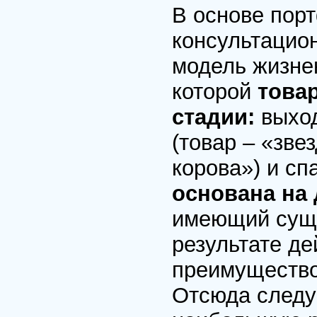
В основе пор
консультацио
модель жизнен
которой
това
стадии:
выход
(товар – «зве
корова») и сп
основана на
имеющий суще
результате д
преимущество
Отсюда следу