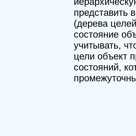
иерархическую
представить в
(дерева целе
состояние об
учитывать, чт
цели объект 
состояний, ко
промежуточны