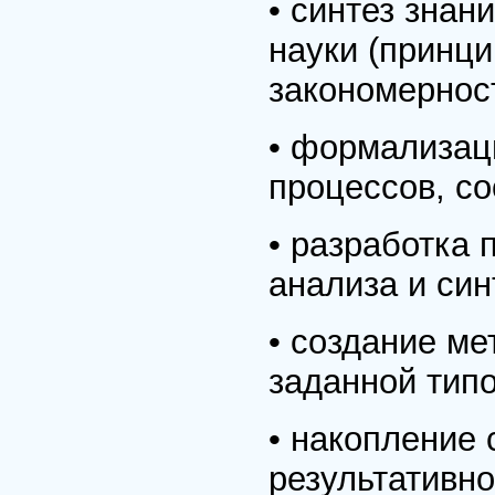
• синтез знан
науки (принци
закономерност
• формализац
процессов, со
• разработка
анализа и си
• создание м
заданной типо
• накопление 
результативн