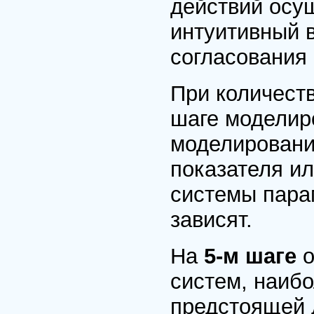
действий осу
интуитивный 
согласования
При количест
шаге моделир
моделировани
показателя и
системы парам
зависят.
На
5-м шаге
систем, наиб
предстоящей 