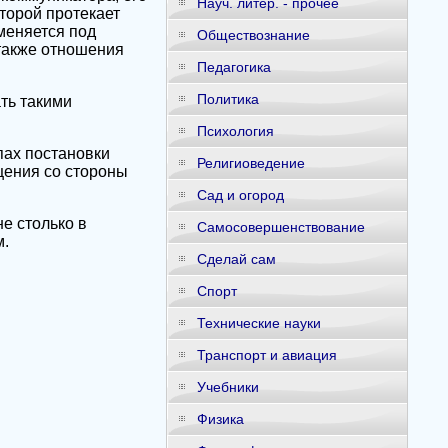
Науч. литер. - прочее
оторой протекает
меняется под
Обществознание
также отношения
Педагогика
Политика
ть такими
Психология
пах постановки
Религиоведение
щения со стороны
Сад и огород
не столько в
Самосовершенствование
м.
Сделай сам
Спорт
Технические науки
Транспорт и авиация
Учебники
Физика