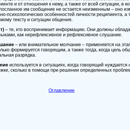
енте и от отношения к нему, а также от всей ситуации, в к
посланное им сообщение не остается неизменным – оно из
о-психологических особенностей личности реципиента, а 
амому тексту и ситуации общения.
т)
– те, кто воспринимает информацию. Они должны облада
ыками, как нерефлексивное и рефлексивное слушание.
ушание
– или внимательное молчание – применяется на эта
олько формируется говорящим, а также тогда, когда цель об
льная разрядка.
ание
используется в ситуациях, когда говорящий нуждается 
жке, сколько в помощи при решении определенных пробле
Оглавление