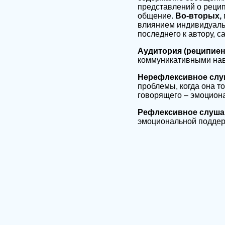
представлений о реципи
общение.
Во-вторых,
влиянием индивидуальн
последнего к автору, с
Аудитория (реципиен
коммуникативными нав
Нерефлексивное сл
проблемы, когда она т
говорящего – эмоциона
Рефлексивное слуш
эмоциональной поддер