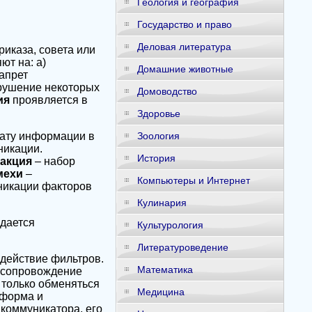
Геология и география
Государство и право
Деловая литература
иказа, совета или
ют на: а)
Домашние животные
апрет
арушение некоторых
Домоводство
ия
проявляется в
Здоровье
сату информации в
Зоология
никации.
История
еакция
– набор
мехи
–
Компьютеры и Интернет
никации факторов
Кулинария
едается
Культурология
Литературоведение
действие фильтров.
Математика
 сопровождение
 только обменяться
Медицина
форма и
коммуникатора, его