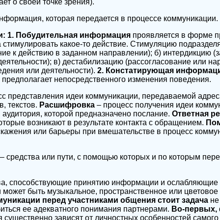
ет о своей точке зрения).
 информация, которая передается в процессе коммуникации.
и: 1. Побудительная информация
проявляется в форме пр
 стимулировать какое-то действие. Стимуляцию подразделя
ие к действию в заданном направлении); б) интердикцию (з
еятельности); в) дестабилизацию (рассогласование или н
дения или деятельности).
2. Констатирующая информац
 предполагает непосредственного изменения поведения.
сс представления идеи коммуникации, передаваемой адре
в, текстов.
Расшифровка
– процесс получения идеи комму
 аудитория, которой предназначено послание.
Ответная р
которые возникают в результате контакта с обращением.
По
кажения или барьеры при вмешательстве в процесс комму
– средства или пути, с помощью которых и по которым пер
ва, способствующие принятию информации и ослабляющие 
может быть музыкальное, пространственное или цветовое
муникации перед участниками общения стоит задача
не
иться ее адекватного понимания партнерами.
Во-первых,
существенно зависят от личностных особенностей самого 