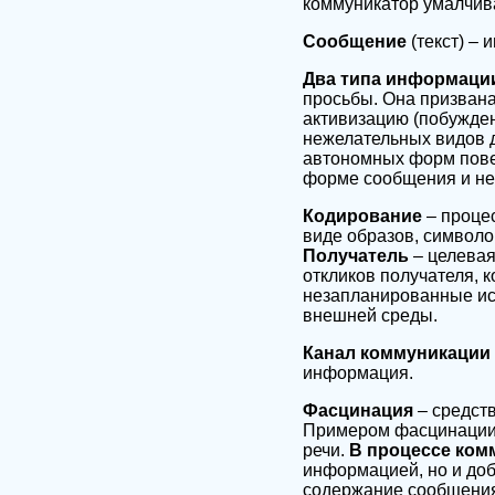
коммуникатор умалчива
Сообщение
(текст) –
Два типа информаци
просьбы. Она призвана
активизацию (побужден
нежелательных видов д
автономных форм пове
форме сообщения и не
Кодирование
– проце
виде образов, символо
Получатель
– целевая
откликов получателя, 
незапланированные ис
внешней среды.
Канал коммуникации
информация.
Фасцинация
– средст
Примером фасцинации 
речи.
В процессе ком
информацией, но и доб
содержание сообщения 