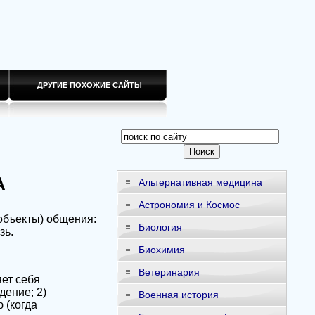
ДРУГИЕ ПОХОЖИЕ САЙТЫ
А
Альтернативная медицина
Астрономия и Космос
объекты) общения:
Биология
зь.
Биохимия
Ветеринария
ет себя
дение; 2)
Военная история
 (когда