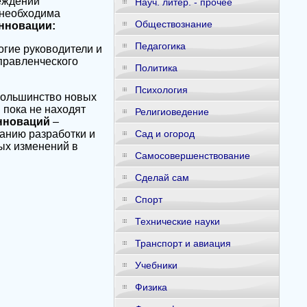
еждений
Науч. литер. - прочее
 необходима
Обществознание
нновации:
Педагогика
огие руководители и
правленческого
Политика
Психология
 Большинство новых
 пока не находят
Религиоведение
инноваций
–
анию разработки и
Сад и огород
ых изменений в
Самосовершенствование
Сделай сам
Спорт
Технические науки
Транспорт и авиация
Учебники
Физика