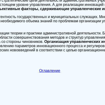
 стратегические цели деятельности административных учр
тоящем уровне управления. А для реализации инноваций
ъективные факторы, сдерживающие управленческие и
тентность государственных и муниципальных служащих. Мн
 необходимого объема знаний по проблемам организации у
грации теории и практики административной деятельности.
области совершенствования методов и структур управления
 со стороны чиновников.
Организация управленческих 
овлению параметров инновационного процесса и регулиров
ских нововведений в соответствии с целью организационн
Оглавление