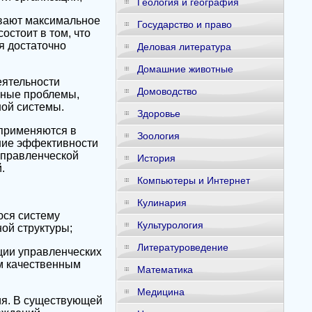
Геология и география
вают максимальное
Государство и право
остоит в том, что
я достаточно
Деловая литература
Домашние животные
еятельности
Домоводство
нные проблемы,
ной системы.
Здоровье
применяются в
Зоология
ние эффективности
управленческой
История
.
Компьютеры и Интернет
Кулинария
юся систему
Культурология
ой структуры;
Литературоведение
ции управленческих
м качественным
Математика
Медицина
ия. В существующей