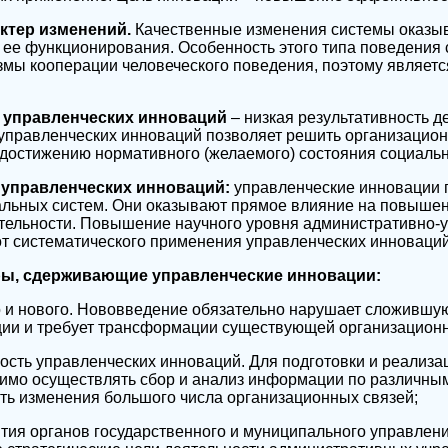
ктер изменений.
Качественные изменения системы оказы
 ее функционирования. Особенность этого типа поведения с
змы кооперации человеческого поведения, поэтому являетс
 управленческих инноваций
– низкая результативность д
управленческих инноваций позволяет решить организацио
достижению нормативного (желаемого) состояния социаль
 управленческих инноваций:
управленческие инновации 
альных систем. Они оказывают прямое влияние на повыше
тельности. Повышение научного уровня административно-
от систематического применения управленческих инноваций
ы, сдерживающие управленческие инновации:
о и нового. Нововведение обязательно нарушает сложившу
ции и требует трансформации существующей организационн
ность управленческих инноваций. Для подготовки и реализа
имо осуществлять сбор и анализ информации по различны
ть изменения большого числа организационных связей;
ития органов государственного и муниципального управлен