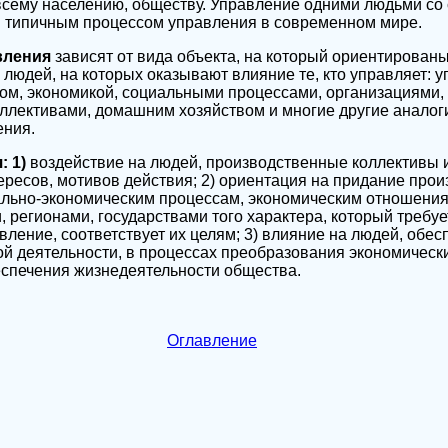
всему населению, обществу. Управление одними людьми со 
 типичным процессом управления в современном мире.
вления
зависят от вида объекта, на который ориентирова
а людей, на которых оказывают влияние те, кто управляет: 
ом, экономикой, социальными процессами, организациями,
ллективами, домашним хозяйством и многие другие анало
ения.
: 1)
воздействие на людей, производственные коллективы 
тересов, мотивов действия; 2) ориентация на придание прои
ально-экономическим процессам, экономическим отношени
 регионами, государствами того характера, который требуе
ение, соответствует их целям; 3) влияние на людей, обе
ой деятельности, в процессах преобразования экономическ
еспечения жизнедеятельности общества.
Оглавление