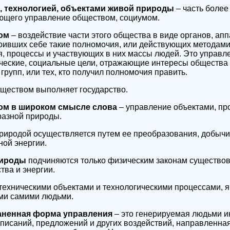
, технологией, объектами живой природы
– часть более
ющего управление обществом, социумом.
вом
– воздействие части этого общества в виде органов, ап
оивших себе такие полномочия, или действующих методами
, процессы и участвующих в них массы людей. Это управл
ческие, социальные цели, отражающие интересы общества 
рупп, или тех, кто получил полномочия править.
ществом выполняет государство.
ом в широком смысле слова
– управление объектами, пр
азной природы.
риродой осуществляется путем ее преобразования, добычи
ой энергии.
рироды
подчиняются только физическим законам существов
ва и энергии.
 техническими объектами и технологическими процессами,
ми самими людьми.
аненная форма управления
– это генерируемая людьми 
дписаний, предложений и других воздействий, направленна