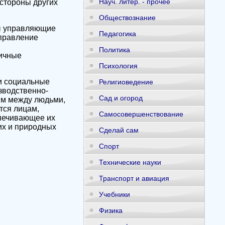
Науч. литер. - прочее
стороны других
Обществознание
ны управляющие
Педагогика
управление
Политика
гичные
Психология
и социальные
Религиоведение
зводственно-
Сад и огород
ям между людьми,
тся лицам,
Самосовершенствование
спечивающее их
их и природных
Сделай сам
Спорт
Технические науки
Транспорт и авиация
Учебники
Физика