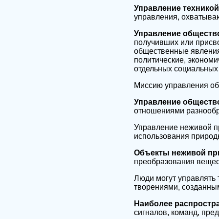
Управление техникой
управления, охватыва
Управление общест
получивших или присв
общественные явления
политические, экономи
отдельных социальных г
Миссию управления об
Управление обществ
отношениями разнообр
Управление неживой п
использования природн
Объекты неживой п
преобразования вещест
Люди могут управлять
творениями, созданны
Наиболее распростр
сигналов, команд, пре