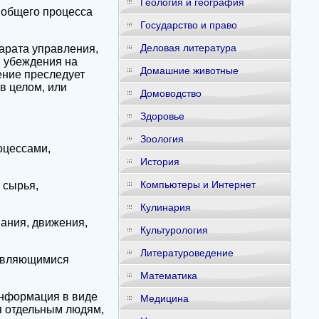
Геология и география
 общего процесса
Государство и право
Деловая литература
парата управления,
 убеждения на
Домашние животные
ение преследует
в целом, или
Домоводство
Здоровье
Зоология
оцессами,
История
Компьютеры и Интернет
 сырья,
Кулинария
ания, движения,
Культурология
Литературоведение
 являющимися
Математика
информация в виде
Медицина
я отдельным людям,