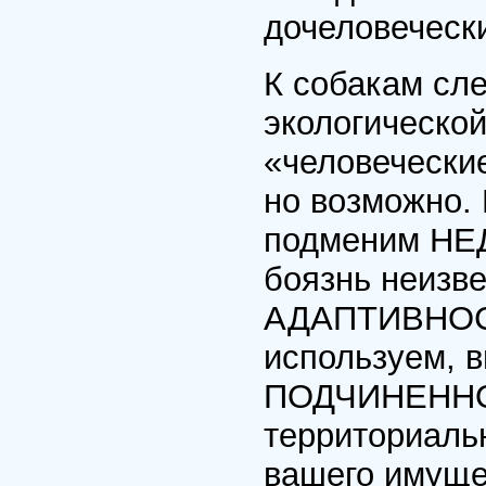
дочеловеческ
К собакам сле
экологической
«человеческие
но возможно.
подменим Н
боязнь неизв
АДАПТИВНОСТ
используем, 
ПОДЧИНЕННОС
территориаль
вашего имуще