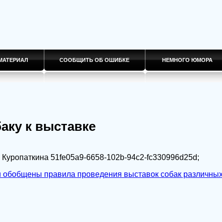
МАТЕРИАЛ
СООБЩИТЬ ОБ ОШИБКЕ
НЕМНОГО ЮМОРА
аку к выставке
 Куропаткина
51fe05a9-6658-102b-94c2-fc330996d25d
;
 обобщены правила проведения выставок собак различных