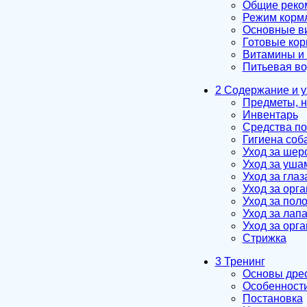
Общие реко
Режим корм
Основные ви
Готовые ко
Витамины и 
Питьевая в
2 Содержание и у
Предметы, н
Инвентарь
Средства по
Гигиена соб
Уход за шер
Уход за уша
Уход за гла
Уход за орг
Уход за пол
Уход за лап
Уход за орг
Стрижка
3 Тренинг
Основы дрес
Особенности
Постановка