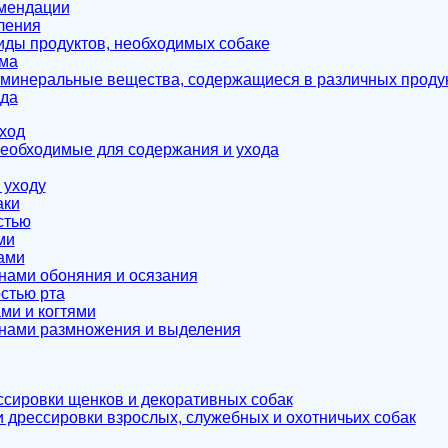
мендации
ления
ды продуктов, необходимых собаке
рма
минеральные вещества, содержащиеся в различных продук
ода
ход
еобходимые для содержания и ухода
 уходу
аки
стью
ми
зами
анами обоняния и осязания
остью рта
ами и когтями
анами размножения и выделения
сировки щенков и декоративных собак
 дрессировки взрослых, служебных и охотничьих собак