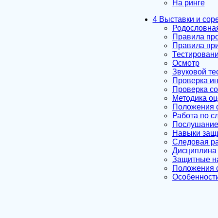
На ринге
4 Выставки и сор
Родословна
Правила пр
Правила при
Тестировани
Осмотр
Звуковой те
Проверка ин
Проверка со
Методика оц
Положения с
Работа по с
Послушани
Навыки защ
Следовая р
Дисциплина
Защитные н
Положения с
Особенности