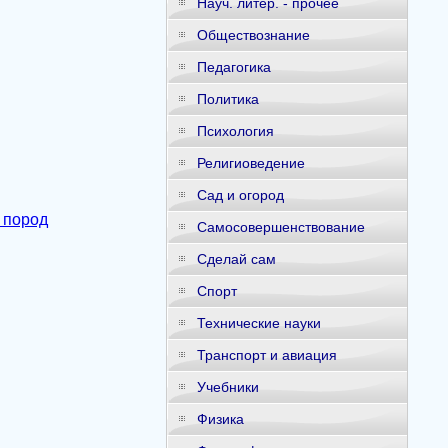
Науч. литер. - прочее
Обществознание
Педагогика
Политика
Психология
Религиоведение
Сад и огород
 пород
Самосовершенствование
Сделай сам
Спорт
Технические науки
Транспорт и авиация
Учебники
Физика