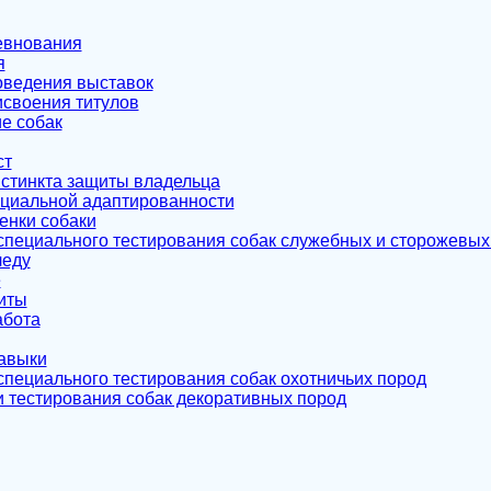
евнования
я
оведения выставок
своения титулов
е собак
ст
стинкта защиты владельца
циальной адаптированности
енки собаки
пециального тестирования собак служебных и сторожевых
леду
е
иты
абота
авыки
пециального тестирования собак охотничьих пород
 тестирования собак декоративных пород