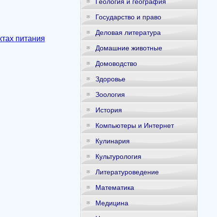
Геология и география
Государство и право
Деловая литература
тах питания
Домашние животные
Домоводство
Здоровье
Зоология
История
Компьютеры и Интернет
Кулинария
Культурология
Литературоведение
Математика
Медицина