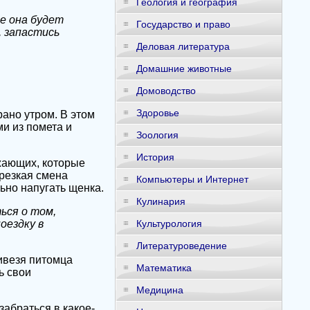
Геология и география
е она будет
Государство и право
, запастись
Деловая литература
Домашние животные
Домоводство
Здоровье
рано утром. В этом
и из помета и
Зоология
История
жающих, которые
 резкая смена
Компьютеры и Интернет
ьно напугать щенка.
Кулинария
ься о том,
оездку в
Культурология
Литературоведение
ивезя питомца
Математика
ь свои
Медицина
абраться в какое-