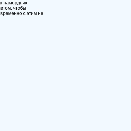
ев намордник
четом, чтобы
овременно с этим не