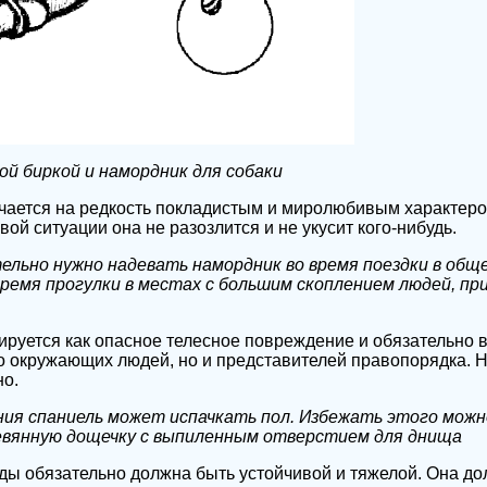
ой биркой и намордник для собаки
чается на редкость покладистым и миролюбивым характером
овой ситуации она не разозлится и не укусит кого-нибудь.
тельно нужно надевать намордник во время поездки в об
время прогулки в местах с большим скоплением людей, пр
ируется как опасное телесное повреждение и обязательно 
ко окружающих людей, но и представителей правопорядка.
о.
ния спаниель может испачкать пол. Избежать этого можн
ревянную дощечку с выпиленным отверстием для днища
ды обязательно должна быть устойчивой и тяжелой. Она до