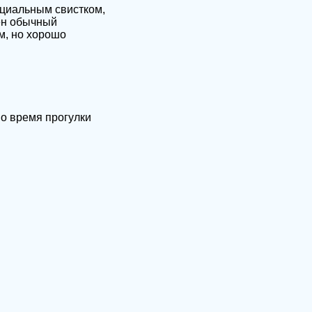
ециальным свистком,
ен обычный
м, но хорошо
во время прогулки