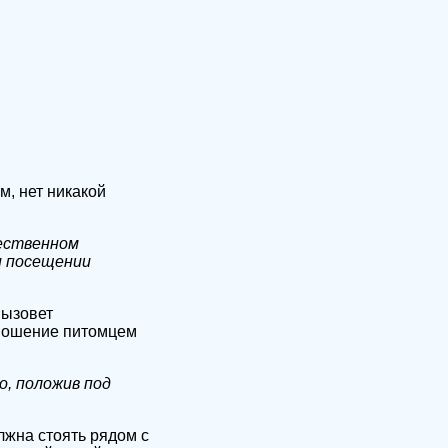
, нет никакой
щественном
и посещении
вызовет
 Ношение питомцем
о, положив под
лжна стоять рядом с