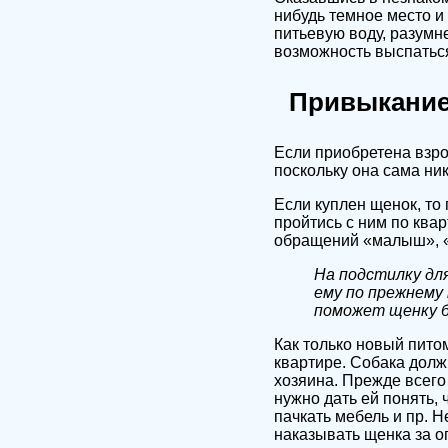
нибудь темное место и 
питьевую воду, разумн
возможность выспаться
Привыкание
Если приобретена взро
поскольку она сама ни
Если куплен щенок, то 
пройтись с ним по квар
обращений «малыш», «ла
На подстилку дл
ему по прежнему
поможет щенку б
Как только новый пито
квартире. Собака долж
хозяина. Прежде всего
нужно дать ей понять, 
пачкать мебель и пр. 
наказывать щенка за о