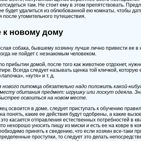
отсидеться там. Не стоит ему в этом препятствовать. Пред
ее будет удалиться из облюбованной ею комнаты, чтобы да
 после утомительного путешествия.
 к новому дому
слая собака, бывшему хозяину лучше лично привести ее в 
когда не пойдет с незнакомым человеком.
по прибытии домой, после того как животное отдохнет, нужно
тире. Всегда следует называть щенка той кличкой, которую 
почка», «кутя» и т. д.
я нового питомца обязательно надо положить какой-нибу
 месту обитания предмет: игрушку или лоскут одеяла. З
ыстрее освоиться на новом месте.
мец освоится в доме, следует приступать к обучению прави
на понять, какие ее действия будут одобрены, а какие вызо
 это касается отправления естественных потребностей в кв
что нехорошо уносить пищу из миски и есть ее на ковре в ко
Необходимо принять к сведению, что если хозяин все-таки п
пределенные проступки, то следует это делать непосредств