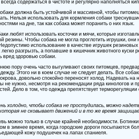
 всегда содержаться в чистоте и регулярно наполняться ки
обаки должна быть устойчивой и массивной, чтобы питомец 
ать. Нельзя использовать для кормления собаки треснувши
остями на дне, так как собака может поранить о них язык.
баки любят использовать косточки и мячи, которые изготавл
й резины. Чтобы собака не могла проглотить игрушки, они
Недопустимо использование в качестве игрушек резиновых
 легко разгрызть, а попавшие в кишечник животного куски 
ь вред здоровью собаки.
нюю пору очень часто выгуливают своих питомцев, предва
ежду. Этого ни в коем случае не следует делать. Все соба
крова, довольно спокойно переносят холод. Надевать на 
ы не нужно, несмотря на рекомендации ряда кинологов и 
тей. Дело в том, что одежда препятствует терморегуляции 
ень холодно, чтобы собака не простудилась, можно надеть
 которая не сковывает движений и в то же время защища
увь можно только в случае крайней необходимости. Ботинки,
ом в зимнее время, когда городские дороги посыпаются б
ъедающей кожу подушечек на лапах спаниеля.