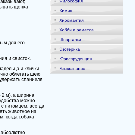
Философия
наказывают,
зывать щенка
Химия
Хиромантия
Хобби и ремесла
Шпаргалки
ым для его
Эзотерика
ия и свисток.
Юриспруденция
адельца и клички
Языкознание
очно облегать шею
 удержать спаниеля
 2 м), а ширина
 удобства можно
 с питомцем, всегда
ять животное на
м, когда собака
 абсолютно