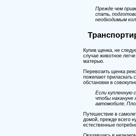
Прежде чем приве
спать, подготови
необходимым кол
Транспорти
Купив щенка, не следуе
случае животное легче
матерью.
Перевозить щенка реко
пожелают приласкать с
обстановки в совокупн
Если купленную 
чтобы накануне ж
автомобиле. Пло
Путешествие в самолет
домой, прежде всего н
естественные потребно
Оказавшись в незнаком