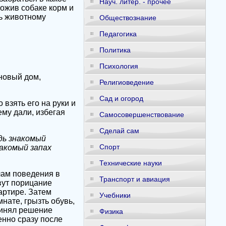
Науч. литер. - прочее
ложив собаке корм и
ть животному
Обществознание
Педагогика
Политика
Психология
новый дом,
Религиоведение
Сад и огород
 взять его на руки и
ему дали, избегая
Самосовершенствование
Сделай сам
дь знакомый
Спорт
накомый запах
Технические науки
лам поведения в
Транспорт и авиация
вут порицание
артире. Затем
Учебники
мнате, грызть обувь,
ринял решение
Физика
енно сразу после