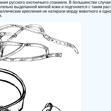
ния русского охотничьего спаниеля. В большинстве случа
ательно выделанной мягкой кожи и подгоняется с таким рас
аллические крепления не натирали морду животного и одн
я.