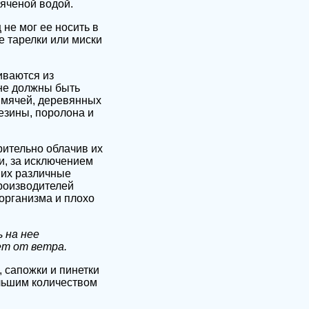
пяченой водой.
не мог ее носить в
е тарелки или миски
иваются из
 не должны быть
 мячей, деревянных
резины, поролона и
рительно облачив их
ки, за исключением
них различные
производителей
организма и плохо
 на нее
ет от ветра.
 сапожки и пинетки
ольшим количеством