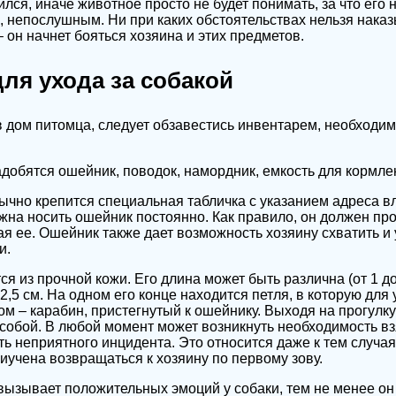
ился, иначе животное просто не будет понимать, за что его 
 непослушным. Ни при каких обстоятельствах нельзя нака
 он начнет бояться хозяина и этих предметов.
ля ухода за собакой
 дом питомца, следует обзавестись инвентарем, необходим
добятся ошейник, поводок, намордник, емкость для кормлен
чно крепится специальная табличка с указанием адреса вл
жна носить ошейник постоянно. Как правило, он должен пр
ая ее. Ошейник также дает возможность хозяину схватить и
и.
я из прочной кожи. Его длина может быть различна (от 1 до
2,5 см. На одном его конце находится петля, в которую для
гом – карабин, пристегнутый к ошейнику. Выходя на прогулку
 собой. В любой момент может возникнуть необходимость вз
ь неприятного инцидента. Это относится даже к тем случая
иучена возвращаться к хозяину по первому зову.
ызывает положительных эмоций у собаки, тем не менее он