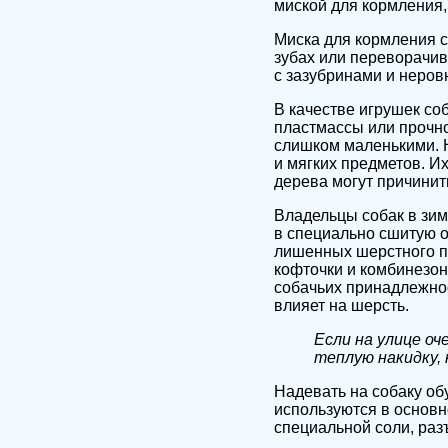
миской для кормления,
Миска для кормления с
зубах или переворачив
с зазубринами и неровн
В качестве игрушек со
пластмассы или прочно
слишком маленькими. 
и мягких предметов. Их
дерева могут причинит
Владельцы собак в зим
в специально сшитую од
лишенных шерстного по
кофточки и комбинезон
собачьих принадлежнос
влияет на шерсть.
Если на улице оч
теплую накидку,
Надевать на собаку об
используются в основн
специальной соли, раз