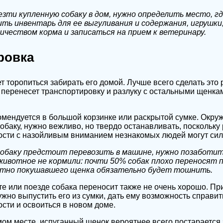
зти купленную собаку в дом, нужно определить место, гд
ть инвентарь для ее выгуливания и содержания, игрушки
ичеством корма и записаться на прием к ветеринару.
ровка
т торопиться забирать его домой. Лучше всего сделать это 
 перенесет транспортировку и разлуку с остальными щенкам
мендуется в большой корзинке или раскрытой сумке. Окру
обаку, нужно вежливо, но твердо останавливать, поскольку
ости с назойливым вниманием незнакомых людей могут сил
собаку предстоит перевозить в машине, нужно позаботит
ивотное не кормили: почти 50% собак плохо переносят п
тно покушавшего щенка обязательно будет тошнить.
е или поезде собака переносит также не очень хорошо. Пр
ужно выпустить его из сумки, дать ему возможность справит
сти и освоиться в новом доме.
ом месте, испуганный щенок вероятнее всего постарается з