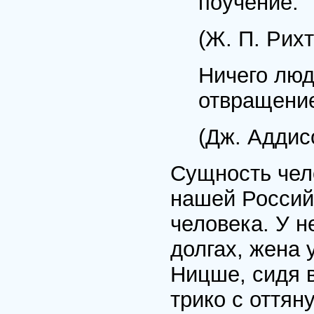
поучение.
(Ж. П. Рихт
Ничего люд
отвращение
(Дж. Аддис
Сущность чел
нашей Россий
человека. У н
долгах, жена 
Ницше, сидя 
трико с оттян