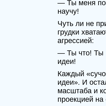
— Ты меня по
научу!
Чуть ли не пр
грудки хватаю
агрессией:
— Ты что! Ты
идеи!
Каждый «сучок
идеи». И ост
масштаба и ко
проекцией на 