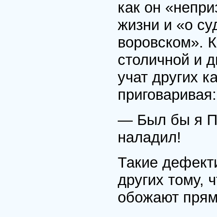
как он «непр
жизни и «о су
воровском». 
столичной и д
учат других 
приговаривая:
— Был бы я Пр
наладил!
Такие дефект
других тому,
обожают прямо