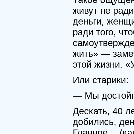
живут не ради
деньги, женщин
ради того, чт
самоутвержде
жить» — замеч
этой жизни. «
Или старики:
— Мы достойн
Дескать, 40 л
добились, ден
Главное… (как