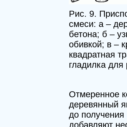
Рис. 9. Присп
смеси: а – д
бетона; б – у
обивкой; в – 
квадратная тр
гладилка для 
Отмеренное к
деревянный я
до получения
добавляют не