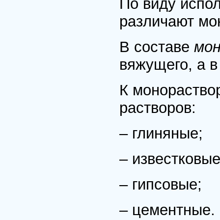
По виду испо
различают мо
В составе
мо
вяжущего, а в
К монораство
растворов:
– глиняные;
– известковые
– гипсовые;
– цементные.