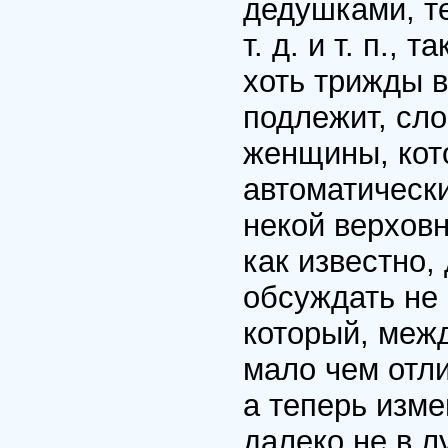
дедушками, т
т. д. и т. п.,
хоть трижды 
подлежит, сл
женщины, кото
автоматическ
некой верховн
как известно,
обсуждать не
который, межд
мало чем отл
а теперь изм
далеко не в л