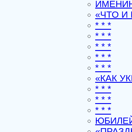
ИМЕНИ
«ЧТО И
* * *
* * *
* * *
* * *
* * *
«КАК У
* * *
* * *
* * *
ЮБИЛЕ
«ПРАЗ