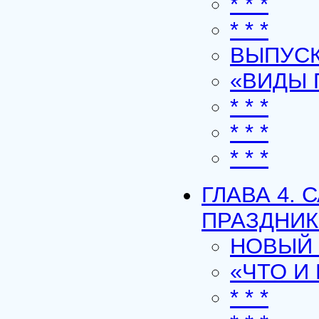
* * *
* * *
ВЫПУС
«ВИДЫ 
* * *
* * *
* * *
ГЛАВА 4.
ПРАЗДНИ
НОВЫЙ 
«ЧТО И
* * *