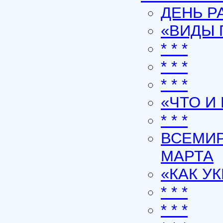
ДЕНЬ Р
«ВИДЫ 
* * *
* * *
* * *
«ЧТО И
* * *
ВСЕМИР
МАРТА
«КАК У
* * *
* * *