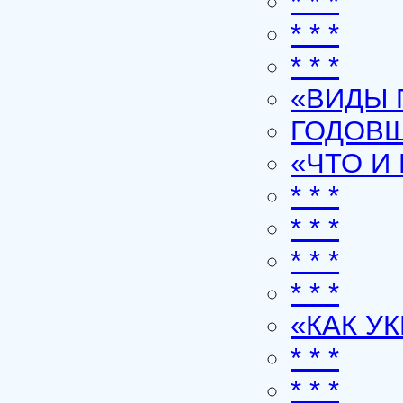
* * *
* * *
* * *
«ВИДЫ 
ГОДОВ
«ЧТО И
* * *
* * *
* * *
* * *
«КАК У
* * *
* * *