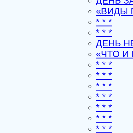
ДЕНЬ З
«ВИДЫ 
* * *
* * *
ДЕНЬ Н
«ЧТО И
* * *
* * *
* * *
* * *
* * *
* * *
* * *