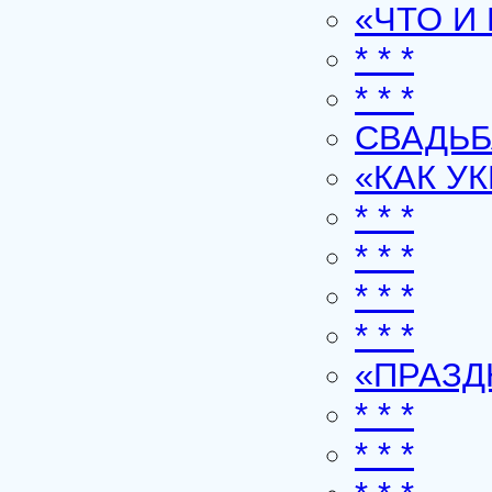
«ЧТО И
* * *
* * *
СВАДЬБ
«КАК У
* * *
* * *
* * *
* * *
«ПРАЗ
* * *
* * *