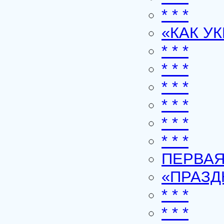
* * *
«КАК У
* * *
* * *
* * *
* * *
* * *
* * *
ПЕРВАЯ
«ПРАЗ
* * *
* * *