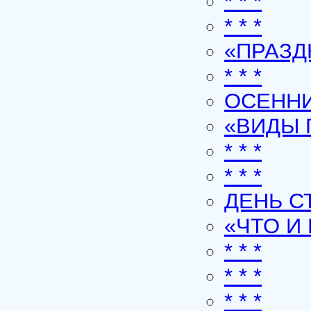
* * *
* * *
«ПРАЗ
* * *
ОСЕННИ
«ВИДЫ 
* * *
* * *
ДЕНЬ С
«ЧТО И
* * *
* * *
* * *