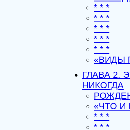
* * *
* * *
* * *
* * *
* * *
«ВИДЫ 
ГЛАВА 2.
НИКОГДА
РОЖДЕН
«ЧТО И
* * *
* * *