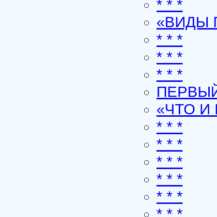
* * *
«ВИДЫ 
* * *
* * *
* * *
ПЕРВЫЙ
«ЧТО И
* * *
* * *
* * *
* * *
* * *
* * *