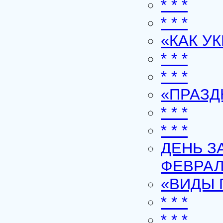
* * *
* * *
«КАК У
* * *
* * *
«ПРАЗ
* * *
* * *
ДЕНЬ З
ФЕВРА
«ВИДЫ 
* * *
* * *