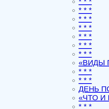
* * *
* * *
* * *
* * *
* * *
* * *
* * *
«ВИДЫ 
* * *
* * *
ДЕНЬ П
«ЧТО И
* * *