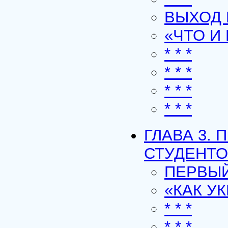
ВЫХОД
«ЧТО И
* * *
* * *
* * *
* * *
ГЛАВА 3.
СТУДЕНТ
ПЕРВЫЙ
«КАК У
* * *
* * *