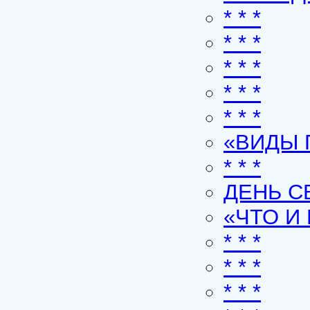
* * *
* * *
* * *
* * *
* * *
«ВИДЫ 
* * *
ДЕНЬ С
«ЧТО И
* * *
* * *
* * *