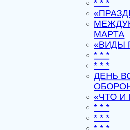
* * *
«ПРАЗ
МЕЖДУН
МАРТА
«ВИДЫ 
* * *
* * *
ДЕНЬ В
ОБОРОН
«ЧТО И
* * *
* * *
* * *