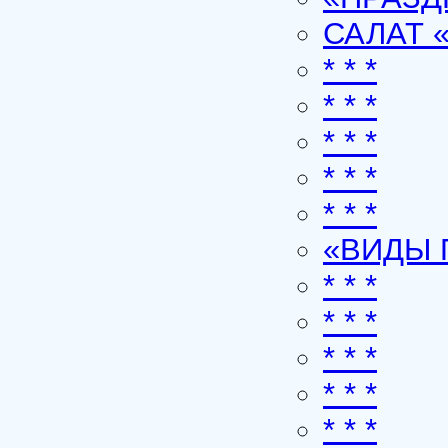
САЛАТ
* * *
* * *
* * *
* * *
* * *
«ВИДЫ 
* * *
* * *
* * *
* * *
* * *