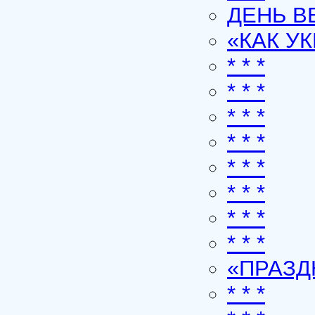
ДЕНЬ В
«КАК У
* * *
* * *
* * *
* * *
* * *
* * *
* * *
* * *
«ПРАЗ
* * *