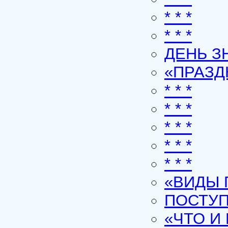
* * *
* * *
ДЕНЬ З
«ПРАЗ
* * *
* * *
* * *
* * *
* * *
«ВИДЫ 
ПОСТУП
«ЧТО И