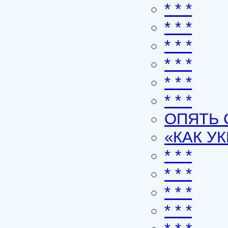
* * *
* * *
* * *
* * *
* * *
* * *
ОПЯТЬ 
«КАК У
* * *
* * *
* * *
* * *