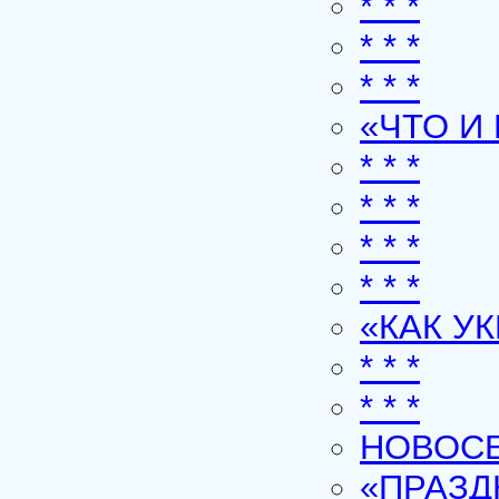
* * *
* * *
* * *
«ЧТО И
* * *
* * *
* * *
* * *
«КАК У
* * *
* * *
НОВОС
«ПРАЗ