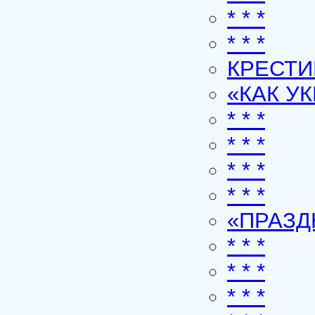
* * *
* * *
КРЕСТ
«КАК У
* * *
* * *
* * *
* * *
«ПРАЗ
* * *
* * *
* * *