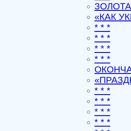
ЗОЛОТА
«КАК У
* * *
* * *
* * *
* * *
ОКОНЧА
«ПРАЗ
* * *
* * *
* * *
* * *