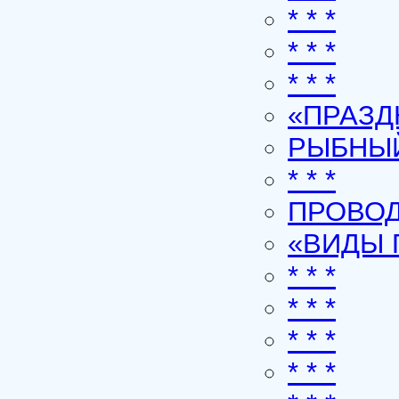
* * *
* * *
* * *
«ПРАЗ
РЫБНЫЙ
* * *
ПРОВО
«ВИДЫ 
* * *
* * *
* * *
* * *