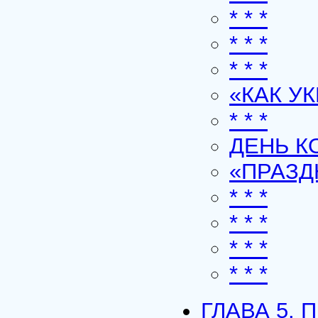
* * *
* * *
* * *
«КАК У
* * *
ДЕНЬ К
«ПРАЗ
* * *
* * *
* * *
* * *
ГЛАВА 5.