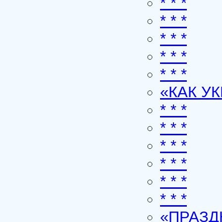
* * *
* * *
* * *
* * *
* * *
«КАК У
* * *
* * *
* * *
* * *
* * *
* * *
«ПРАЗ