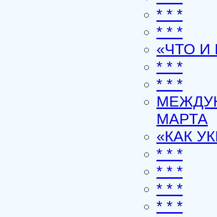
* * *
* * *
«ЧТО И
* * *
* * *
МЕЖДУН
МАРТА
«КАК У
* * *
* * *
* * *
* * *