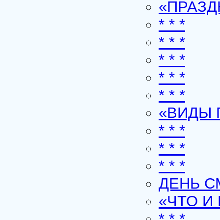
«ПРАЗ
* * *
* * *
* * *
* * *
* * *
«ВИДЫ 
* * *
* * *
* * *
ДЕНЬ С
«ЧТО И
* * *