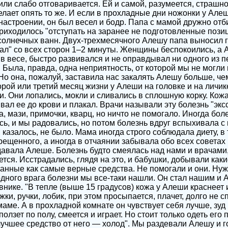
ли слабо отговаривается. Ей и самой, разумеется, страшно
лает опять то же. И если в прохладные дни ножонки у Алеш
настроении, он был весел и бодр. Папа с мамой дружно отб
приходилось "отступать на заранее не подготовленные пози
солнечных ванн. Двух-трехмесячного Алешу папа выносил г
л" со всех сторон 1–2 минуты. Женщины беспокоились, а 
в весе, быстро развивался и не оправдывал ни одного из 
 Была, правда, одна неприятность, от которой мы не могли
Но она, пожалуй, заставила нас закалять Алешу больше, ч
орой или третий месяц жизни у Алеши на головке и на личик
. Они лопались, мокли и сливались в сплошную корку. Кожа
ал ее до крови и плакал. Врачи называли эту болезнь "экс
 мази, примочки, кварц, но ничто не помогало. Иногда боле
сь, и мы радовались, но потом болезнь вдруг вспыхивала с 
, казалось, не было. Мама иногда строго соблюдала диету, в
рещенного, а иногда в отчаянии забывала обо всех советах 
 давала Алеше. Болезнь будто смеялась над нами и врачами
чется. Исстрадались, глядя на это, и бабушки, добывали как
анные как самые верные средства. Не помогали и они. Нуж
одного врага болезни мы все-таки нашли. Он стал нашим и
внике. "В тепле (выше 15 градусов) кожа у Алеши краснеет и
и, ручки, лобик, при этом просыпается, плачет, долго не спи
маме. А в прохладной комнате он чувствует себя лучше, зуд
олзет по полу, смеется и играет. Но стоит только одеть его 
лучшее средство от него — холод". Мы раздевали Алешу и г