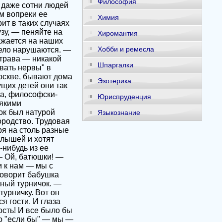
Философия
, даже сотни людей
м вопреки ее
Химия
ит в таких случаях
зу, — пеняйте на
Хиромантия
ражается на наших
Хобби и ремесла
дело нарушаются. —
к трава — никакой
Шпаргалки
вать нервы" в
Москве, бывают дома
Эзотерика
щих детей они так
а, философски-
Юриспруденция
сякими
ок был натурой
Языкознание
ородство. Трудовая
ря на столь разные
алышей и хотят
-нибудь из ее
— Ой, батюшки! —
и к нам — мы с
говорит бабушка
тный турничок. —
урничку. Вот он
я гости. И глаза
ость! И все было бы
то "если бы" — мы —