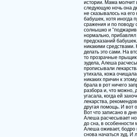
истории. Мама молчит и
следующую ночь она де
не сказывалось на его 
бабушек, хотя иногда 
сражения и по поводу 
солнышко и "поджарива
нормально, прибавлял 
предсказаний бабушек.
никакими средствами. 
делать это сами. На вт
то прозрачные прыщики
зудела, Алеша расчесыв
прописывали лекарства,
утихала, кожа очищала
никаких причин к этому
брала в рот ничего зап
разбора и, что можно,
угасала, когда ей захо
лекарства, рекомендов
другая помощь. И вот 
Вот что записано в дне
Алеша расчесывает ножк
до сна, в особенности 
Алеша оживает, бодро п
снова начаться зуд. И 