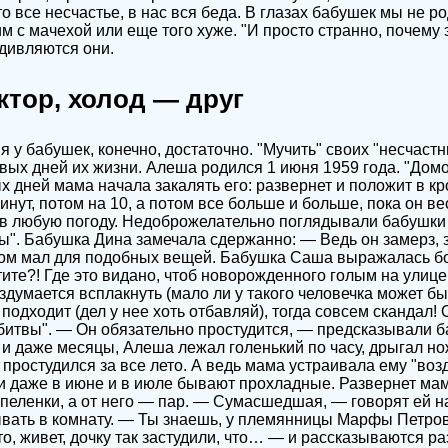
то все несчастье, в нас вся беда. В глазах бабушек мы не р
м с мачехой или еще того хуже. "И просто странно, почему э
дивляются они.
тор, холод — друг
 у бабушек, конечно, достаточно. "Мучить" своих "несчаст
рвых дней их жизни. Алеша родился 1 июня 1959 года. "Домо
 дней мама начала закалять его: развернет и положит в кр
инут, потом на 10, а потом все больше и больше, пока он ве
 в любую погоду. Недоброжелательно поглядывали бабушки 
". Бабушка Дина замечала сдержанно: — Ведь он замерз, з
ком мал для подобных вещей. Бабушка Саша выражалась б
тите?! Где это видано, чтоб новорожденного голым на улице
думается всплакнуть (мало ли у такого человечка может бы
 подходит (дел у нее хоть отбавляй), тогда совсем скандал!
битвы". — Он обязательно простудится, — предсказывали б
 и даже месяцы, Алеша лежал голенький по часу, дрыгал н
 простудился за все лето. А ведь мама устраивала ему "во
чи даже в июне и в июле бывают прохладные. Развернет ма
пеленки, а от него — пар. — Сумасшедшая, — говорят ей н
вать в комнату. — Ты знаешь, у племянницы Марфы Петро
то, живет, дочку так застудили, что… — и рассказываются 