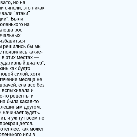
вато, но на
и синели, это никак
ивали "атаки"
ции". Были
оленького на
Алеша рос
печальных
 избавиться
ем решились бы мы
е появились какие-
 в этих местах —
судативный диатез",
знь как будто
новой силой, хотя
 течение месяца не
врачей, ела все без
, вспыхивала и
ие-то рецепты и
на была какая-то
 Алешиным другом.
 начинает зудеть.
т, и уж тут всем не
 прекращается.
потеплее, как может
оленького или в