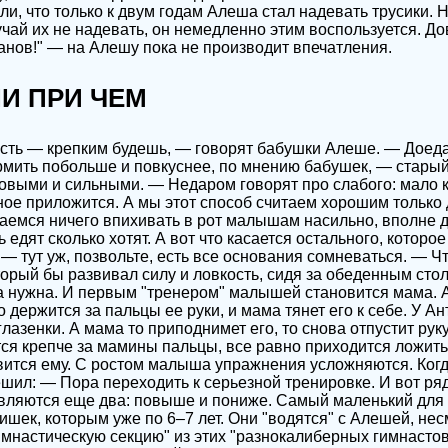
ли, что только к двум годам Алеша стал надевать трусики. 
учай их не надевать, он немедленно этим воспользуется. До
анов!" — на Алешу пока не производит впечатления.
НИ ПРИ ЧЕМ
ть — крепким будешь, — говорят бабушки Алеше. — Доедай
ормить побольше и повкуснее, по мнению бабушек, — стары
выми и сильными. — Недаром говорят про слабого: мало к
ьное приложится. А мы этот способ считаем хорошим только
таемся ничего впихивать в рот малышам насильно, вполне 
 едят сколько хотят. А вот что касается остального, которое
 — тут уж, позвольте, есть все основания сомневаться. — Чт
торый бы развивал силу и ловкость, сидя за обеденным сто
а нужна. И первым "тренером" малышей становится мама. 
о держится за пальцы ее руки, и мама тянет его к себе. У 
лазенки. А мама то приподнимет его, то снова отпустит руку
тся крепче за мамины пальцы, все равно приходится ложитьс
вится ему. С ростом малыша упражнения усложняются. Ког
решил: — Пора переходить к серьезной тренировке. И вот р
являются еще два: повыше и пониже. Самый маленький для
ишек, которым уже по 6–7 лет. Они "водятся" с Алешей, не
Гимнастическую секцию" из этих "разнокалиберных гимнастов