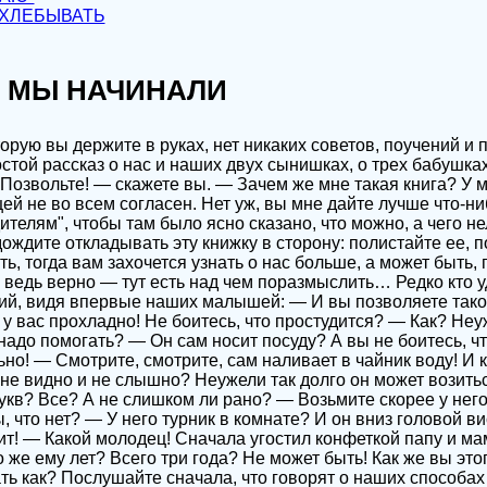
ХЛЕБЫВАТЬ
АК МЫ НАЧИНАЛИ
торую вы держите в руках, нет никаких советов, поучений и 
остой рассказ о нас и наших двух сынишках, о трех бабушка
Позвольте! — скажете вы. — Зачем же мне такая книга? У 
ещей не во всем согласен. Нет уж, вы мне дайте лучше что-н
елям", чтобы там было ясно сказано, что можно, а чего нел
дождите откладывать эту книжку в сторону: полистайте ее, 
, тогда вам захочется узнать о нас больше, а может быть, 
А ведь верно — тут есть над чем поразмыслить… Редко кто 
ий, видя впервые наших малышей: — И вы позволяете так
 у вас прохладно! Не боитесь, что простудится? — Как? Неу
надо помогать? — Он сам носит посуду? А вы не боитесь, чт
но! — Смотрите, смотрите, сам наливает в чайник воду! И к
 не видно и не слышно? Неужели так долго он может возить
укв? Все? А не слишком ли рано? — Возьмите скорее у него
 что нет? — У него турник в комнате? И он вниз головой ви
ит! — Какой молодец! Сначала угостил конфеткой папу и мам
 же ему лет? Всего три года? Не может быть! Как же вы это
ть как? Послушайте сначала, что говорят о наших способах