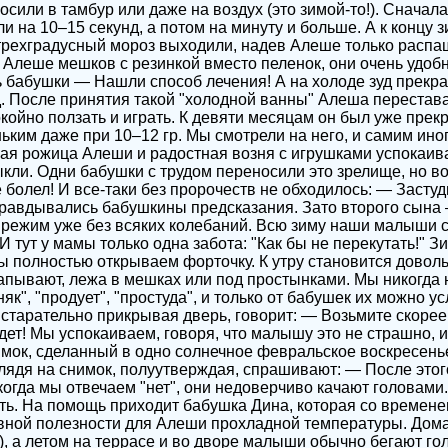
или в тамбур или даже на воздух (это зимой-то!). Сначала,
 на 10–15 секунд, а потом на минуту и больше. А к концу 
-трехградусный мороз выходили, надев Алеше только распа
Алеше мешков с резинкой вместо пеленок, они очень удоб
 бабушки — Нашли способ лечения! А на холоде зуд прекр
д. После принятия такой "холодной ванны" Алеша перестава
койно ползать и играть. К девяти месяцам он был уже прек
ньким даже при 10–12 гр. Мы смотрели на него, и самим ино
ая рожица Алеши и радостная возня с игрушками успокаива
кли. Одни бабушки с трудом переносили это зрелище, но в
болел! И все-таки без пророчеств не обходилось: — Застуд
оправдывались бабушкины предсказания. Зато второго сын
режим уже без всяких колебаний. Всю зиму наши малыши с
И тут у мамы только одна забота: "Как бы не перекутать!" З
мы полностью открываем форточку. К утру становится доволь
пывают, лежа в мешках или под простынками. Мы никогда 
няк", "продует", "простуда", и только от бабушек их можно ус
 старательно прикрывая дверь, говорит: — Возьмите скорее 
дет! Мы успокаиваем, говоря, что малышу это не страшно, и
мок, сделанный в одно солнечное февральское воскресень
лядя на снимок, полуутверждая, спрашивают: — После этог
огда мы отвечаем "нет", они недоверчиво качают головами.
ить. На помощь приходит бабушка Дина, которая со времене
вной полезности для Алеши прохладной температуры. Дома,
.), а летом на террасе и во дворе малыши обычно бегают го