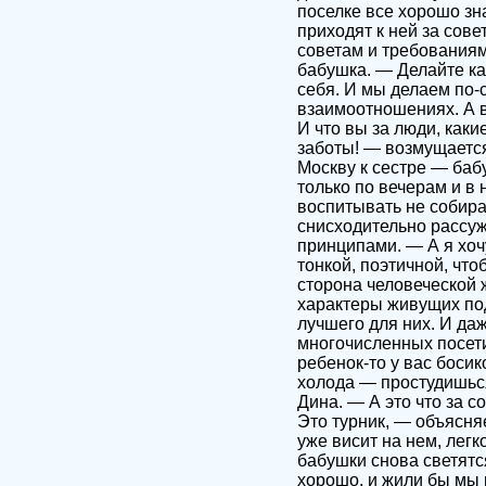
поселке все хорошо зна
приходят к ней за сов
советам и требованиям
бабушка. — Делайте ка
себя. И мы делаем по-с
взаимоотношениях. А 
И что вы за люди, каки
заботы! — возмущается
Москву к сестре — баб
только по вечерам и в
воспитывать не собира
снисходительно рассуж
принципами. — А я хоч
тонкой, поэтичной, что
сторона человеческой 
характеры живущих под
лучшего для них. И даж
многочисленных посети
ребенок-то у вас босик
холода — простудишься
Дина. — А это что за 
Это турник, — объясня
уже висит на нем, легк
бабушки снова светятс
хорошо, и жили бы мы 