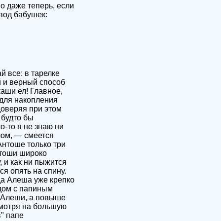
Но даже теперь, если
вод бабушек:
 все: в тарелке
й и верный способ
аши ел! Главное,
 для накопления
доверяя при этом
 будто бы
о-то я не знаю ни
лом, — смеется
Антоше только три
Антоши широко
, и как ни пыжится
я опять на спину.
да Алеша уже крепко
ядом с папиным
 Алеши, а повыше
смотря на большую
" папе