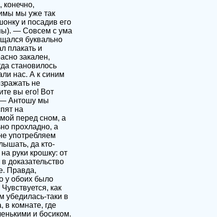
 конечно,
зимы мы уже так
шонку и посадив его
ны). — Совсем с ума
ащался буквально
л плакать и
расно закален,
гда становилось
ли нас. А к синим
озражать не
ите вы его! Вот
а — Антошу мы
пят на
имой перед сном, а
но прохладно, а
не употребляем
лышать, да кто-
на руки крошку: от
 в доказательство
е. Правда,
о у обоих было
 Чувствуется, как
м убедилась-таки в
 в комнате, где
ленькими и босиком.