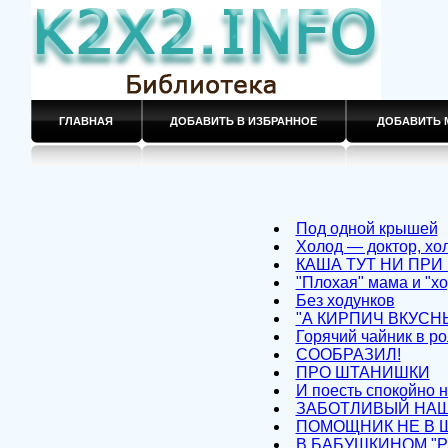
ГЛАВНАЯ
ДОБАВИТЬ В ИЗБРАННОЕ
ДОБАВИТЬ 
Под одной крышей
Холод — доктор, хо
КАША ТУТ НИ ПРИ
"Плохая" мама и "х
Без ходунков
"А КИРПИЧ ВКУСН
Горячий чайник в ро
СООБРАЗИЛ!
ПРО ШТАНИШКИ
И поесть спокойно н
ЗАБОТЛИВЫЙ НА
ПОМОЩНИК НЕ В Ш
В БАБУШКИНОМ "