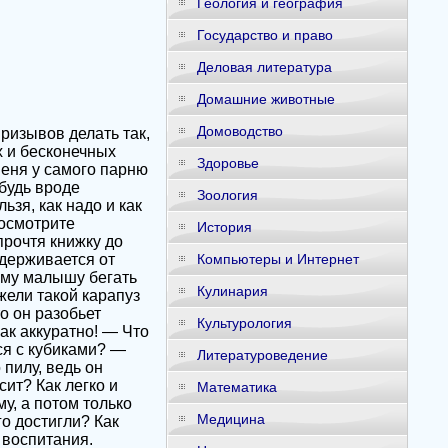
Геология и география
Государство и право
Деловая литература
Домашние животные
Домоводство
призывов делать так,
х и бесконечных
Здоровье
меня у самого парню
ибудь вроде
Зоология
ьзя, как надо и как
посмотрите
История
прочтя книжку до
удерживается от
Компьютеры и Интернет
ому малышу бегать
Кулинария
жели такой карапуз
о он разобьет
Культурология
ак аккуратно! — Что
ся с кубиками? —
Литературоведение
 пилу, ведь он
сит? Как легко и
Математика
у, а потом только
Медицина
го достигли? Как
 воспитания.