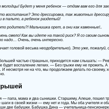
и молодцы! Будет у меня ребенок — отдам вам его для зак
это воспитание? Это дрессировка, так животных дрессир
и в пальто, а ребенок раздетый!
это родители?! Мальчишка орет, а они как каменные!..
чень смело! Как вы идете на такой риск? Я со своим сыном
то надо… Очень, очень интересно.
ачает головой весьма неодобрительно).
Это уже, пожалуй,
 большей частью страшных, приходится нам слышать: — Ре
е будет воспаление легких. — Без грыжи ему не прожить. А
И несмотря ни на что, мы продолжаем делать по-своему, х
но.
крышей
— папа, мама и два сынишки. Старшему, Алеше, пошел тре
 шаги в своей жизни — ему нет и года. Мы оба учителя и об
аши две бабушки. Бабушка Дина — учительница-пенсионерк