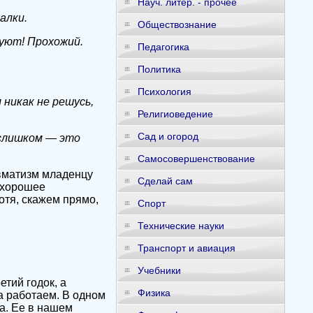
Науч. литер. - прочее
алки.
Обществознание
уют! Прохожий.
Педагогика
Политика
Психология
 никак не решусь,
Религиоведение
Сад и огород
 слишком — это
Самосовершенствование
вматизм младенцу
Сделай сам
 хорошее
отя, скажем прямо,
Спорт
Технические науки
Транспорт и авиация
Учебники
тий годок, а
Физика
а работаем. В одном
а. Ее в нашем