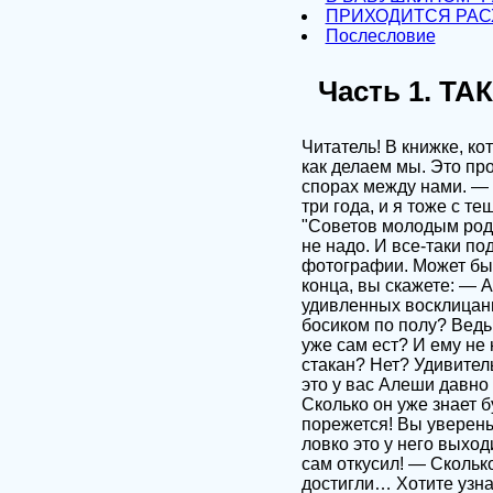
ПРИХОДИТСЯ РАС
Послесловие
Часть 1. Т
Читатель! В книжке, ко
как делаем мы. Это пр
спорах между нами. — 
три года, и я тоже с т
"Советов молодым родит
не надо. И все-таки по
фотографии. Может быть
конца, вы скажете: — 
удивленных восклицан
босиком по полу? Ведь
уже сам ест? И ему не 
стакан? Нет? Удивитель
это у вас Алеши давно
Сколько он уже знает б
порежется! Вы уверены,
ловко это у него выход
сам откусил! — Сколько
достигли… Хотите узна