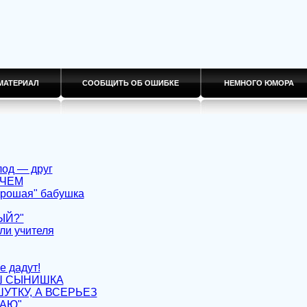
МАТЕРИАЛ
СООБЩИТЬ ОБ ОШИБКЕ
НЕМНОГО ЮМОРА
лод — друг
 ЧЕМ
орошая" бабушка
ЫЙ?"
ли учителя
е дадут!
Ш СЫНИШКА
УТКУ, А ВСЕРЬЕЗ
РАЮ"