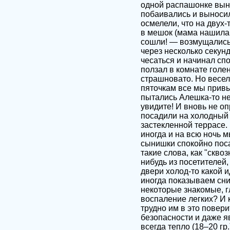
одной распашонке вынос
побаивались и выносили
осмелели, что на двух
в мешок (мама нашила 
сошли! — возмущались
через несколько секун
чесаться и начинал спо
ползал в комнате голе
страшновато. Но весел
пяточкам все мы привы
пытались Алешка-то не 
увидите! И вновь не 
посадили на холодный 
застекленной террасе. 
иногда и на всю ночь 
сынишки спокойно поса
такие слова, как "сквоз
нибудь из посетителей,
двери холод-то какой и
иногда показываем сни
некоторые знакомые, г
воспаление легких? И к
трудно им в это повер
безопасности и даже я
всегда тепло (18–20 гр