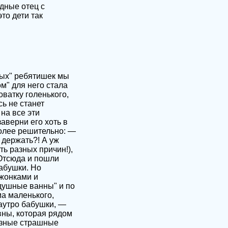
одные отец с
то дети так
ных" ребятишек мы
м" для него стала
оватку голенького,
сь не станет
на все эти
аверни его хоть в
олее решительно: —
 держать?! А уж
ть разных причин!),
 Отсюда и пошли
абушки. Но
ожонками и
здушные ванны" и по
ма маленького,
аутро бабушки, —
вны, которая рядом
разные страшные