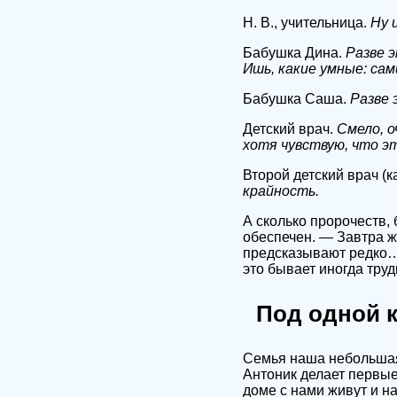
Н. В., учительница.
Ну 
Бабушка Дина.
Разве 
Ишь, какие умные: сам
Бабушка Саша.
Разве 
Детский врач.
Смело, о
хотя чувствую, что э
Второй детский врач (к
крайность.
А сколько пророчеств,
обеспечен. — Завтра ж
предсказывают редко… 
это бывает иногда труд
Под одной 
Семья наша небольшая 
Антоник делает первые
доме с нами живут и н