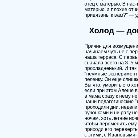
отец с матерью. В нас-
матерью, а плохие отчи
привязаны к вам?" — у
Холод — док
Причин для возмущения
начинаем чуть не с пе
наша терраса. С первых
сначала всего на 3–5 м
прохладненький. И так
"неумные эксперименты
пеленку. Он еще слиш
Вы что, уморить его хо
если при этом Алеше вз
а мама сразу к нему не
наши педагогические "
проходили дни, недели
ручонками и ни разу не
ночам, хоть летние но
чтобы переменить ему 
приходи его переверты
с этими, с Ивановыми-