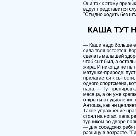
Они так к этому привык
вдруг представится сл
"Стыдно ходить без шт
КАША ТУТ 
— Каши надо больше ес
сила твоя остается. К
сделать малышей здоро
чтоб сыт был, а остал
жира. И никогда не пы
матушке-природе: пусть
прилагается к сытости,
одного спортсмена, ко
папа. — Тут тренировк
месяца, а он уже крепк
открыты от удивления г
Антоша, как ни цепляе
Такое упражнение нра
стоял на ногах, папа 
турником во дворе по
— для соседских ребят
разницу в возрасте. "