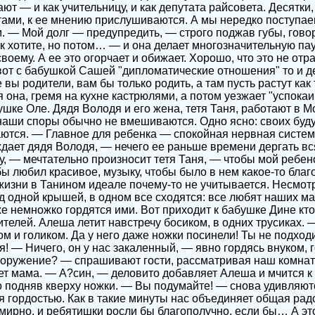
ют — и как учительницу, и как депутата райсовета. Десятки
етами, к ее мнению прислушиваются. А мы нередко поступае
. — Мой долг — предупредить, — строго поджав губы, говор
к хотите, но потом… — и она делает многозначительную пау
воему. А ее это огорчает и обижает. Хорошо, что это не от
вот с бабушкой Сашей "дипломатические отношения" то и 
е вы родители, вам бы только родить, а там пусть растут ка
 она, гремя на кухне кастрюлями, а потом уезжает "успокаи
ушке Оле. Дядя Володя и его жена, тетя Таня, работают в 
 наши споры обычно не вмешиваются. Одно ясно: своих буду
ются. — Главное для ребенка — спокойная нервная систем
дает дядя Володя, — нечего ее раньше времени дергать в
у, — мечтательно произносит тетя Таня, — чтобы мой ребен
бы любил красивое, музыку, чтобы было в нем какое-то благ
жизни в Танином идеале почему-то не учитывается. Несмот
 одной крышей, в одном все сходятся: все любят наших м
е немножко гордятся ими. Вот приходит к бабушке Дине кто
телей. Алеша летит навстречу босиком, в одних трусиках. 
ом и голиком. Да у него даже ножки посинели! Ты не подход
! — Ничего, он у нас закаленный, — явно гордясь внуком, 
сооружение? — спрашивают гости, рассматривая наш комна
ет мама. — А?син, — деловито добавляет Алеша и мчится к т
о подняв кверху ножки. — Вы подумайте! — снова удивляютс
я гордостью. Как в такие минуты нас объединяет общая рад
мирно, и ребятишки росли бы благополучно, если бы… А э