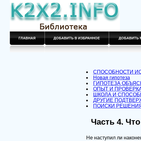
ГЛАВНАЯ
ДОБАВИТЬ В ИЗБРАННОЕ
ДОБАВИТЬ 
СПОСОБНОСТИ ИС
Новая гипотеза
ГИПОТЕЗА ОБЪЯС
ОПЫТ И ПРОВЕРК
ШКОЛА И СПОСОБ
ДРУГИЕ ПОДТВЕР
ПОИСКИ РЕШЕНИ
Часть 4. Чт
Не наступил ли наконец момент покончить с ужасающей теоретической пустотой некоего биологического мифа о гении и задать себе вопрос, не является ли существование великих людей, совершенных личностей доказательством того, что стадия развития, достигнутая данным обществом, вообще делает возможным такое совершенство…..и не следует ли, наоборот, считать исключением, требующим объяснения, общее правило подавления способностей человека? Люсьен Сэв. Марксизм и теория личности. Грубое деление всех свойств человека на "врожденные" и "приобретенные" простительно, но совершенно неразумно… подобное деление бессмысленно в случаях, когда практический опыт воздействует на устройство, и наоборот. Грей Уолтер. Живой мозг Проблема человеческих способностей всегда и у всех людей вызывала неподдельный интерес. Откуда берутся люди способные и неспособные, талантливые и бездарные? Почему не всякий вундеркинд становится гением, а гении во всех областях человеческой деятельности столь редки? Кто не задавал себе подобных вопросов? Но если раньше эти вопросы не выходили за рамки любознательности и не слишком нуждались в разрешении, то теперь проблема способностей вырастает в крупную социальную проблему. Почему? Невиданное еще в истории человечества ускорение научно-технического прогресса, лавинообразное нарастание наших познаний о мире и необходимость овладевать ими уже поставили перед педагогами и психологами ряд труднейших задач. Школа на всех ее ступенях — начальная, средняя и высшая — отстает в этом отношении от требований жизни, и отставание не только не имеет тенденции к сокращению, но прогрессирует все заметнее. Каждому, кто знаком с положением дел в школе, ясно, что компенсировать это отставание путем увеличения сроков обучения либо путем пополнения программ новым материалом невозможно. Длительность школьного обучения уже дошла до тех предельных границ, где с натяжкой ее можно считать еще разумной, и не случайно уже не одно десятилетие держится на этом уровне. Делается вторая попытка ввести одиннадцатый класс в школе. Вопрос о перегрузке школьных программ не сходит у нас с повестки дня уже много лет и настоятельно дает о себе знать хотя бы в том факте, что рабочий день школьника в старших классах превышает гарантированную Конституцией длительность рабочего дня взрослых и угрожает не только физическому, но и психическому здоровью наших детей. Будь у нас в руках объективные критерии для измерения меры того и другого здоровья, мы бы говорили об этом давно и с большей тревогой, чем сейчас. Правда, есть еще один путь — коренное усовершенствование самого учебного процесса в школе — соединение 