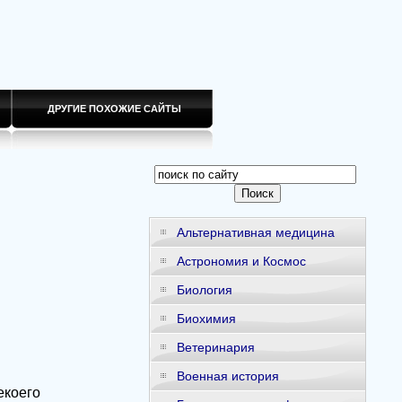
ДРУГИЕ ПОХОЖИЕ САЙТЫ
Альтернативная медицина
Астрономия и Космос
Биология
Биохимия
Ветеринария
Военная история
ия в мозг функционировало только одно полушарие, а такая гипотеза не могла их объяснить. Тогда обращались к структуре клеток головного мозга, особенно его коры, и находили, что у гениальных людей иногда есть отличия от обычной структуры, но, какие из этих отличий имеют решающее значение, оставалось загадкой. Предполагалось, например, также, что талантливым бывает первый ребенок в семье. И эта гипотеза имела приверженцев, пока не пришла на помощь статистика. Из 74 всемирно известных гениальных и талантливых людей, из биографических данных которых можно было установить, каким по счету он родился, первыми оказались только пять — Мильтон, Леонардо да Винчи, Г. Гей