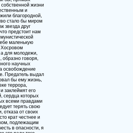
е собственной жизни
жественным и
жили благородной,
тво стало бы миром
ак звезда друг
 что предстоит нам
ммунистической
 тебе маленькую
м Хосровом
 а для молодежи,
, образно говоря,
много научных
за освобождение
ье. Предатель выдал
овал бы ему жизнь,
вке террора,
и заклеймят его
й, сердца которых
вых всеми правдами
едует терять свою
, отказа от своих
сто крат честнее и
ником, подлежащим
есть в опасности, я