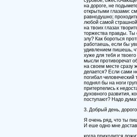
суровое, ожесточающее
на дороге, не подымете
открытыми глазами: смо
равнодушно; проходить
любой самой страшной 
на твоих глазах творит
торжества правды. Ты с
злу? Как бороться прот
работаешь, если бы уви
удивлением пишешь, чт
хуже для тебя и твоего
мысли противоречат об
на своем месте сразу 
делается? Если сами не
погибал человеческий 
поднял бы на ноги груп
притерпелись к недоста
духовного развития, ко
поступают? Надо думат
3. Добрый день, дорого
Я очень ряд, что ты п
И еше одно мне доставл
когда приходится ложи