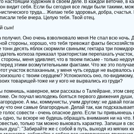
то настоящий художник в своем деле. В каждой веточке, в к
н видит себя. Если бы сегодня все люди были такими, мож
истического труда... Желаю тебе здоровья, добра, счастья.
писали тебе вчера. Целую тебя. Твой отец.
й сын!
 получил. Оно очень взволновало меня Не спал всю ночь. Д
ной стороны, хорошо, что тебя тревожат факты бесхозяйств
е тонн десять яблок скормили свиньям; гектара три помидор
датель колхоза приказал трактористам перепахать участок,
ой стороны, меня удивляет, что в твоем письме - только нед
 перед этими возмутительными фактами. Что же это получа
этот участок вспаханным, у меня чуть сердце не вырвалось из
произошло с твоим сердцем? Успокоилось оно, по-видимому,
воих товарищей-тоже ни у кого не вырвались из груди?
Ты помнишь, наверное, мои рассказы о Талейране, этом све
ке. Он поучал молодежь бояться первого движения души, 
агородное. А мы, коммунисты, учим другому: не давай пога
у что они самые благородные. Делай так, как подсказывае
е голос совести - очень опасное дело. Если ты привыкнешь
ь одно, ты вскоре не будешь обращать внимания ни на что. 
овестью, только так можно выковать характер. Запиши в св
вых душ": "Забирайте же с собой в путь, выходя из мягких 