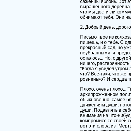
саженцы яблонь. Вот э
выращенного деревца о
что мы достигли коммун
обнимают тебя. Они на
2. Добрый день, дорого
Письмо твое из колхоза
пишешь, и о тебе. С од
прекрасный сад, но уж
неубранными, я предсе
осталось... Но, с друг
ничего, растерянность
"Когда я увидел утром 
что? Все-таки, что же 
ровненько? И сердца т
Плохо, очень плохо... 
архипрожженном полити
обыкновенно, самое бл
движениям души, потом
души. Подавлять в себ
внимания на что-нибуд
компромисс со своей с
вот эти слова из "Мерт