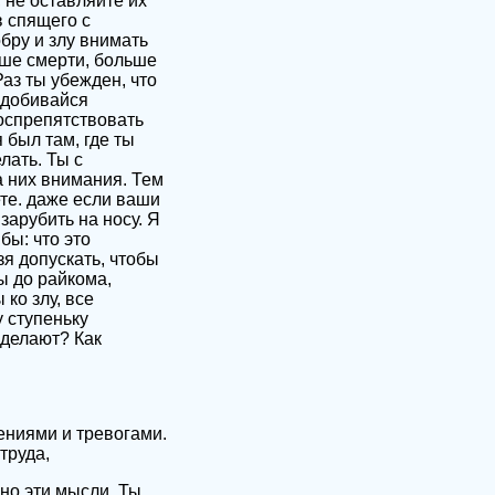
 не оставляйте их
в спящего с
обру и злу внимать
ьше смерти, больше
аз ты убежден, что
, добивайся
воспрепятствовать
 был там, где ты
лать. Ты с
а них внимания. Тем
ете. даже если ваши
арубить на носу. Я
бы: что это
зя допускать, чтобы
ы до райкома,
ко злу, все
у ступеньку
 делают? Как
ениями и тревогами.
труда,
но эти мысли. Ты