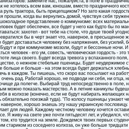
анизаторов: замените нас, пожалуйста, в поле в праздничн
ак не хотелось всем вам, юношам, вместо праздничного кос
а руль трактора, быть прицепщиком? Но зато какая гордость
дня прошли, когда вы вернулись домой, чувствуя себя труже
л, шоколадное представление о коммунизме: всех материальн
ловек будет обеспечен, все будет у него как будто бы по ма
таваться: захотел - вот тебе на столе, что душе твоей угодн
ревратился бы в черт знает что, наверное, в пресыщенное ж
не будет доставаться человеку без напряжения, без усилий, б
 Будут и при коммунизме мозоли, будут и бессонные ночи. И
ься человек - его ум, совесть, человеческая гордость - это т
поте лица своего. Будет всегда тревога у вспаханного поля,
уществе, о нежном стебельке пшеницы. Будет неудержимое с
е больше и больше - на этом всегда будет держаться хлебн
ечь в каждом. Ты пишешь, что скоро вас посылают на работу
 очень рад. Работай хорошо, не подводи ни себя, ни отца, 
очище да полегче. Выбирай труд непосредственно в поле, н
рым можно показать мастерство. А в летние каникулы будеш
ебя в колхозе (конечно, если не будут набирать желающих 
ь обязательно поезжай туда). "По колосу пшеницы узнают че
, наверное, хорошо знаешь эту нашу украинскую пословицу
елает для людей. Каждому честному человеку хочется остави
. Я живу на свете уже почти пятьдесят лет, и убедился, что
ом, кто трудится на земле. Дождемся твоих первых студенч
им стариком из соседнего колхоза, он уже больше тридцат