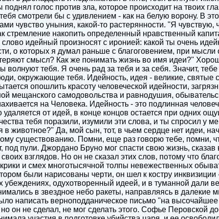
 поднял голос против зла, которое происходит на твоих гла
 тебя смотрели бы с удивлением - как на белую ворону. В эт
ми чувство уныния, какой-то растерянности. "Я чувствую, 
ак стремление накопить определенный нравственный капита
 слово идейный произносят с иронией: какой ты очень идейн
ти, о которых я думал раньше с благоговением, при мысли 
теряют смысл? Как же понимать жизнь во имя идеи?" Хорош
ы волнуют тебя. Я очень рад за тебя и за себя. Значит, тебе
юди, окружающие тебя. Идейность, идея - великие, святые сл
ытается опошлить красоту человеческой идейности, загрязн
ой мещанского самодовольства и равнодушия, обывательск
амахивается на Человека. Идейность - это подлинная челове
то удаляется от идей, в конце концов остается при одних ощ
чества тебя поразили, изумили эти слова, и ты спросил у ме
в животное?" Да, мой сын, тот, в чьем сердце нет идеи, на
ому существованию. Помни, еще раз говорю тебе, помни, ч
, под пули. Джордано Бруно мог спасти свою жизнь, сказав 
 своих взглядов. Но он не сказал этих слов, потому что бла
 крики и смех многотысячной толпы невежественных обыва
отором были нарисованы черти, он шел к костру инквизиции 
 убеждениях, одухотворенный идеей, и в туманной дали ве
нимались в звездное небо ракеты, направляясь в далекие 
ыло написать верноподданическое письмо "на высочайшее 
 но он не сделал, не мог сделать этого. Софье Перовской д
инимала участия в подготовке убийства царя, и ее освободи