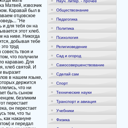
когда мать
Науч. литер. - прочее
а Матвей, извозчик
Обществознание
ром. Каравай был в
раваем отцовское
Педагогика
оведь... "Не
 и для тебя он на
Политика
ывается этот хлеб.
м на ниве. Никогда
Психология
дится, добывая тебе
 это труд
Религиоведение
 совесть твоя и
Сад и огород
 том, что получили
по караваю. Для
Самосовершенствование
я, хлеб святой. И
м выразит
Сделай сам
слов в нашем языке,
 которых держится
Спорт
лелись, что ни
Технические науки
тает быть сыном
пенцем, безликим
Транспорт и авиация
тот перестает
ека, он перестает
Учебники
сь тем, что ты
, как накануне
Физика
ятом) и передал