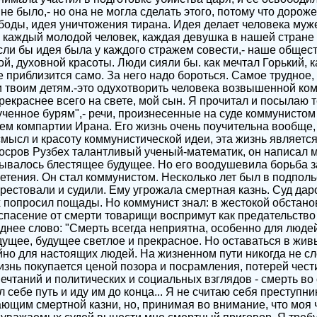
не было,- но она не могла сделать этого, потому что дорож
боды, идея уничтожения тирана. Идея делает человека му
каждый молодой человек, каждая девушка в нашей стране 
ли бы идея была у каждого стражем совести,- наше общес
, духовной красоты. Люди сияли бы. как мечтал Горький, к
е приблизится само. За него надо бороться. Самое трудное,
, и твоим детям.-это одухотворить человека возвышенной ко
прекраснее всего на свете, мой сын. Я прочитал и посылаю
рученное бурям",- речи, произнесенные на суде коммунисто
ем компартии Ирана. Его жизнь очень поучительна вообще,
мысл и красоту коммунистической идеи, эта жизнь является
осров Рузбех талантливый ученый-математик, он написал 
рывалось блестящее будущее. Но его воодушевила борьба 
нетения. Он стал коммунистом. Несколько лет был в подпол
арестовали и судили. Ему угрожала смертная казнь. Суд дар
 попросил пощады. Но коммунист знал: в жестокой обстано
 спасение от смерти товарищи воспримут как предательство 
еднее слово: "Смерть всегда неприятна, особенно для люде
ущее, будущее светлое и прекрасное. Но оставаться в жи
но для настоящих людей. На жизненном пути никогда не сл
знь покупается ценой позора и посрамления, потерей чести
ечтаний и политических и социальных взглядов - смерть во 
 себе путь и иду им до конца... Я не считаю себя преступ
ющим смертной казни, но, принимая во внимание, что моя ч