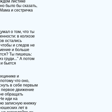
аждом листике
но было бы сказать,
 Мама и сестричка
умал о том, что ты
енности: в колхозе
ов остались
 чтобы и следов не
оумение и больше
ется? Ты пишешь:
 груди..." А потом
 и бьется
рхцинике и
потому что оно,
снуть в себе первым
т первое движение
 не обращать
Не иди на
ою записную книжку
юношеских лет в