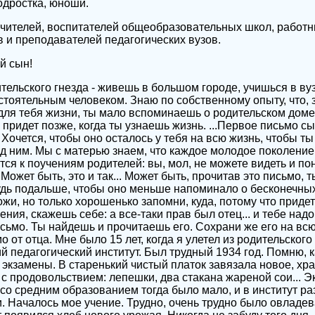
одростка, юноши.
чителей, воспитателей общеобразовательных школ, работн
в и преподавателей педагогических вузов.
й сын!
ительского гнезда - живешь в большом городе, учишься в ву
стоятельным человеком. Знаю по собственному опыту, что,
ля тебя жизни, ты мало вспоминаешь о родительском доме, 
 придет позже, когда ты узнаешь жизнь. ...Первое письмо с
. Хочется, чтобы оно осталось у тебя на всю жизнь, чтобы ты
д ним. Мы с матерью знаем, что каждое молодое поколение
ся к поучениям родителей: вы, мол, не можете видеть и пон
ожет быть, это и так... Может быть, прочитав это письмо, 
удь подальше, чтобы оно меньше напоминало о бесконечных
ожи, но только хорошенько запомни, куда, потому что придет 
ния, скажешь себе: а все-таки прав был отец... и тебе надо
сьмо. Ты найдешь и прочитаешь его. Сохрани же его на всю
 от отца. Мне было 15 лет, когда я улетел из родительского 
ий педагогический институт. Был трудный 1934 год. Помню, 
 экзамены. В старенький чистый платок завязала новое, хр
 с продовольствием: лепешки, два стакана жареной сои... 
со средним образованием тогда было мало, и в институт р
. Началось мое учение. Трудно, очень трудно было овладев