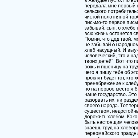
в желудке пусто. Но во
передала мне первый к
сельского потребитель
чистой полотняной тор
письмо-то первое письм
забывай, сын, о хлебе 
всю жизнь останется св
Помни, что дед твой, 
не забывай о народном 
хлеб насущный. И выучи
человеческий, это и на
твоих детей". Вот что 
рожь и пшеницу на тру
чего я пишу тебе об эт
проклят будет тот, кт
пренебрежение к хлебу 
но на первое место я б
наше государство. Это 
разорвать их, ни разде
своего народа. Тот те
существом, недостойным
дорожить хлебом. Какой
быть настоящим человек
знаешь труд на хлебор
первомайского праздник