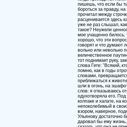
пишешь, что если бы ты
бороться за правду, на
прочитал между строчка
расценивается здесь к
уже не раз слышал, как
такое? Неужели ценнос
мое учащенно билось, 
хорошо, что эти вопрос
говорят и что думают л
вольно или невольно п
величественное паутин
тот поднимает руку, з
слова Гете: "Всякий, к
помню, как в годы отро
словами, превращается 
приближаться к животн
шли в огонь, на эшафот
слов: я отказываюсь от
одухотворяла его. Под
колпаке и халате, на к
непоколебимый в своих
взором, наверное, под
Ульянову достаточно б
даровал бы ему жизнь,
сказать, что она не пр