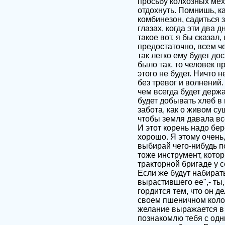
просьбу колхозных мех
отдохнуть. Помнишь, к
комбинезон, садиться з
глазах, когда эти два 
такое вот, я бы сказа
предостаточно, всем че
так легко ему будет дос
было так, то человек п
этого не будет. Ничто 
без тревог и волнений.
чем всегда будет держат
будет добывать хлеб в 
забота, как о живом с
чтобы земля давала вс
И этот корень надо бер
хорошо. Я этому очень,
выбирай чего-нибудь п
тоже инструмент, кото
тракторной бригаде у с
Если же будут набират
вырастившего ее",- ты
гордится тем, что он д
своем пшеничном колосе
желание выражается в т
познакомлю тебя с одн