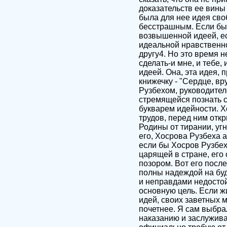
доказательств ее вины 
была для нее идея сво
бесстрашным. Если бы 
возвышенной идеей, ес
идеальной нравственной
другу4. Но это время н
сделать-и мне, и тебе
идеей. Она, эта идея, 
книжечку - "Сердце, в
Рузбехом, руководител
стремящейся познать с
букварем идейности. Х
трудов, перед ним отк
Родины от тирании, уг
его, Хосрова Рузбеха 
если бы Хосров Рузбех
царящей в стране, его
позором. Вот его посл
полны надеждой на буд
и неправдами недостой
основную цель. Если жи
идей, своих заветных м
почетнее. Я сам выбрал
наказанию и заслужива