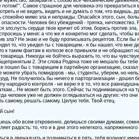
 мужество, забирайте с собою все человеческие движения,
 потом!"'. Самое страшное для человека-это превратиться 
треть и не видеть, видеть и не думать о том, что видишь, д
 спокойно мимо зла и неправды. Опасайся этого, сын, бол
опасности. Человек без убеждений - тряпка, ничтожество. Р
ся зло,пусть сердце твое кричит об этом, борись против зла
просишь у меня: а что же я конкретно мог сделать, чтобы 
ив зла? Не знаю и не буду прописывать рецептов. Если бы я
дел то, что увидел ты с товарищем,- я бы нашел, что мне де
о к таким фактам в колхозе все привыкли и не обращают н
 товарища. Никогда не бойтесь выразить то, что вы чувству
щепринятым 2. Эти слова Родена тоже не мешало бы тебе з
же пошел бы с товарищем в партийную организацию, сказал 
 можете убрать помидоров - мы, студенты, уберем, но нель
труд. Не получилось бы ничего в парторганизации - дошел б
пу народного контроля - не верю я в то, что все равнодушны 
ткам... Не может быть этого. Сейчас ты поднимаешься на т
гда человек уже не должен оглядываться на других: что они
ь самому, решать самому. Целую тебя. Твой отец.
й сын!
ишешь обо всем откровенно, делишься своими думами, сомн
яет радость: то, что и в дни этого нелегкого, напряженного 
ться в двенадцать и подниматься в пять, тебя волнуют имен