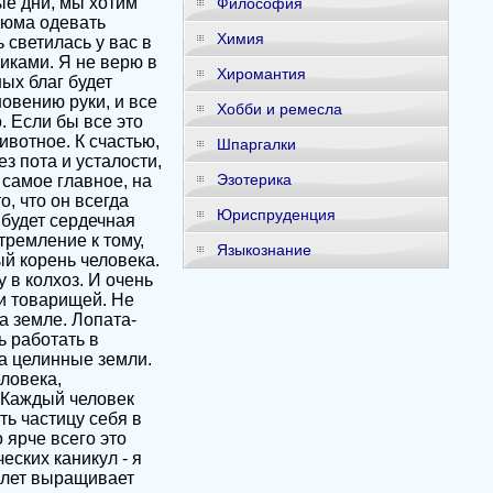
ые дни, мы хотим
Философия
тюма одевать
Химия
 светилась у вас в
никами. Я не верю в
Хиромантия
ых благ будет
новению руки, и все
Хобби и ремесла
о. Если бы все это
ивотное. К счастью,
Шпаргалки
ез пота и усталости,
Эзотерика
 самое главное, на
о, что он всегда
Юриспруденция
 будет сердечная
тремление к тому,
Языкознание
ый корень человека.
 в колхоз. И очень
ни товарищей. Не
а земле. Лопата-
ь работать в
на целинные земли.
ловека,
. Каждый человек
ть частицу себя в
 ярче всего это
еских каникул - я
и лет выращивает