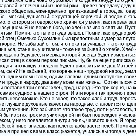
т появился хлеб нового урожая. Никогда не забуду того дня, 
аравай, испеченный из новой ржи. Привез передачу дедушк
ского общества, еженедельно приезжавший в город за това
бе - мягкий, душистый, с хрустящей корочкой. И рядом с ка
о, о котором я говорю: оно хранится у меня, как первая зап
насущном. Я не верю в бога, но хлеб называю святым. Пусть
ятым. Помни, кто ты и откуда вышел. Помни, как трудно доб
мой отец Омелько Сухомлин был крепостным и умер за плуго
корне. Не забывай о том, что пока ты учишься - кто-то тру
шься, станешь учителем - тоже не забывай о хлебе. Хлеб -
дежда на будущее, и мерка, которой всегда будет измеряться
писал отец в своем первом письме. Ну, была еще приписка о
додни, что каждую неделю будет привозить мне дед Матвей 
ом, сын? Не забывай, что корень наш - трудовой народ, земл
о хоть одним помыслом, одним словом, одним поступком свои
и труду, к народу, давшему всем нам жизнь... Сотни тысяч 
ы поставил три слова: хлеб, труд, народ. Это три корня, на
самая сущность нашего строя. И эти корни так прочно переп
лить невозможно. Кто не знает, что такое хлеб и труд, перес
ряет лучшие духовные качества народные, становится отще
 уважения. Кто забывает, что такое труд, пот и усталость, 
 бы из этих трех могучих корней ни был поврежден у челов
ом, у него появляется внутри гниль, червоточинка. Я горжу
обской ниве, знаешь, как нелегко добывается хлеб. Помнишь
а я пришел к вам в класс (кажется, учились вы тогда в дев