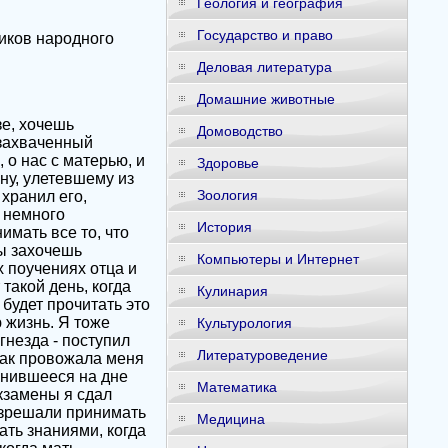
Геология и география
Государство и право
иков народного
Деловая литература
Домашние животные
зе, хочешь
Домоводство
 захваченный
о нас с матерью, и
Здоровье
ыну, улетевшему из
Зоология
 хранил его,
 немного
История
имать все то, что
ты захочешь
Компьютеры и Интернет
 поучениях отца и
такой день, когда
Кулинария
 будет прочитать это
 жизнь. Я тоже
Культурология
гнезда - поступил
Литературоведение
как провожала меня
анившееся на дне
Математика
Экзамены я сдал
азрешали принимать
Медицина
ать знаниями, когда