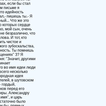
зах, если бы стал
ом письме я
что идейность
л,- пишешь ты.- Я
ый... Что же это
о которых сердце
о, мой сын, очень
 не безразлично, что
ова. И тот, кто
ить чистое и
ого зубоскальства,
чность. Ты помнишь
ущениях" 3? Я
ня: "Значит, другими
чинает
то во имя идеи люди
всего несколько
городная идея
телей, в шутовском
- гордый,
ков перед его
миры. Александру
имя", и царь
остаточно было
ли бы, прямых