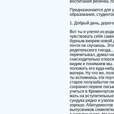
воспитания ребенка, п
Предназначается для у
образования, студенто
1. Добрый день, дорого
Вот ты и улетел из род
чувствовать себя само
бурным вихрем новой д
почти не скучаешь. Это
родительского гнезда..
перечитывал, думал на
снисходительно относит
видим и понимаем мы. М
положить его куда-ниб
матери. Ну что же, пол
ты вспомнишь эти поуче
старое полузабытое пи
сохранил первое письмо
учиться в Кременчугск
мать на вступительные
сундука рядно и узелок
хорошо. Абитуриентов 
выпускников семилетки