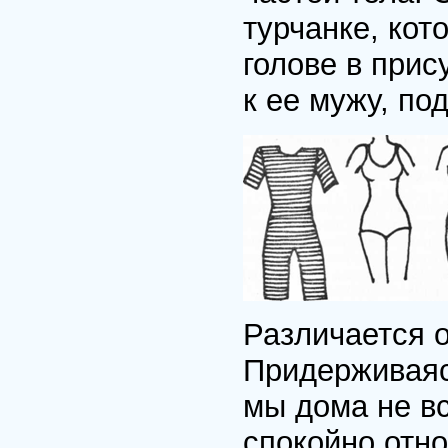
турчанке, кот
голове в прис
к ее мужу, по
Различается о
Придерживаяс
мы дома не вс
спокойно отно