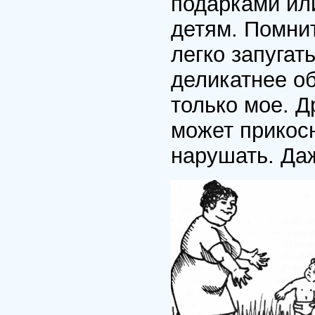
подарками ил
детям. Помнит
легко запугат
деликатнее об
только мое. Д
может прикосн
нарушать. Да