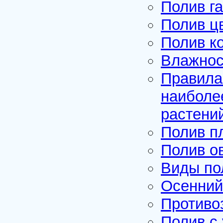
Полив г
Полив ц
Полив к
Влажнос
Правила
наиболе
растени
Полив п
Полив о
Виды по
Осенний
Противо
Полив с