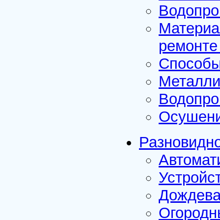
Водопро
Материа
ремонте
Способы
Металли
Водопро
Осушени
Разновидно
Автомат
Устройс
Дождева
Огородн