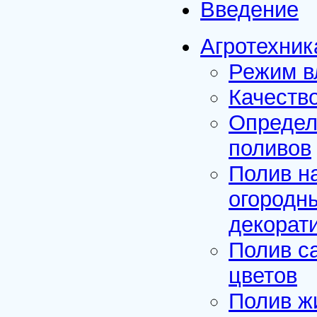
Введение
Агротехник
Режим в
Качеств
Определ
поливов
Полив н
огородны
декорат
Полив с
цветов
Полив ж