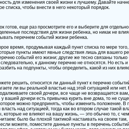
ость для изменения своей жизни к лучшему. Давайте начн
е списка, чтобы внести в него некоторый порядок.
ок готов, еще раз просмотрите его и выберите для отдельно
деленные последствия для жизни ребенка, но никак не влияе
ывать перечнем событий жизни ребенка.
орое время, продумывая каждый пункт списка по мере того,
оторые пункты имеют явные следствия лишь для вашего ре
еречню событий его жизни; другие же тесно связаны только
следовательно, к данному перечню не относятся. Но есть и 
азбить на подпункты, чтобы определить, какой из них влияе
ожете решить, относится ли данный пункт к перечню событий
агаете ли вы реальной властью над этой ситуацией или нет.
 одалживаете своей дочери, все чаще не возвращается вам
 у вашей дочери есть привычка курить вне дома, то не суще
которое можно предпринять, чтобы изменить положение. В 
власть над ситуацией, тогда как во втором случае такой вл
, которые не влияют на вашу жизнь, — это обычно то, с чем
итаем: было бы плохой тактикой настаивать на своем там, 
 если можете, поместите данные пункты в перечень событий