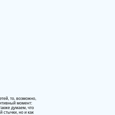
етей, то, возможно,
зитивный момент:
также думаем, что
 стычки, но и как