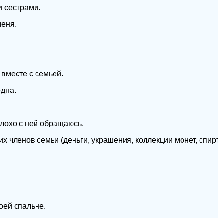
и сестрами.
меня.
 вместе с семьей.
одна.
плохо с ней обращаюсь.
их членов семьи (деньги, украшения, коллекции монет, спир
оей спальне.