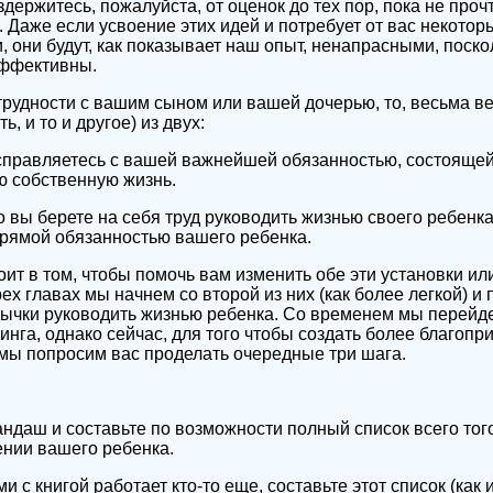
здержитесь, пожалуйста, от оценок до тех пор, пока не прочт
 Даже если усвоение этих идей и потребует от вас некотор
 они будут, как показывает наш опыт, ненапрасными, поско
эффективны.
рудности с вашим сыном или вашей дочерью, то, весьма ве
ь, и то и другое) из двух:
справляетесь с вашей важнейшей обязанностью, состоящей
ю собственную жизнь.
о вы берете на себя труд руководить жизнью своего ребенка
прямой обязанностью вашего ребенка.
оит в том, чтобы помочь вам изменить обе эти установки ил
ех главах мы начнем со второй из них (как более легкой) и
ычки руководить жизнью ребенка. Со временем мы перейд
инга, однако сейчас, для того чтобы создать более благопр
мы попросим вас проделать очередные три шага.
ндаш и составьте по возможности полный список всего того,
ении вашего ребенка.
и с книгой работает кто-то еще, составьте этот список (как 