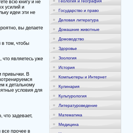
Геология и география
ете всю книгу и не
ых усилий и
Государство и право
льку идеи эти не
Деловая литература
роятно, вы делаете
Домашние животные
Домоводство
 в том, чтобы
Здоровье
Зоология
, что являетесь уже
История
и привычки. В
Компьютеры и Интернет
 потренируемся
ем к детальному
Кулинария
иятные условия для
Культурология
Литературоведение
Математика
 что задевает,
Медицина
и все прочее в