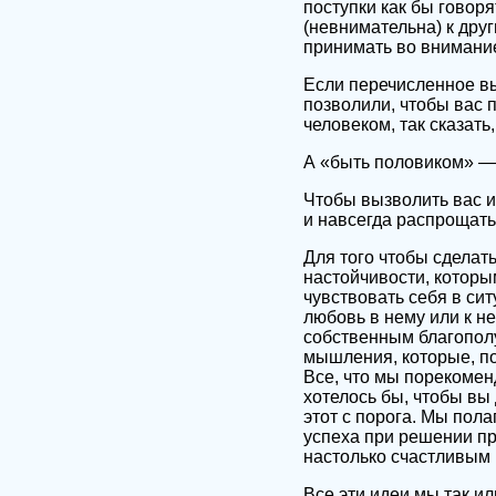
поступки как бы говоря
(невнимательна) к друг
принимать во внимани
Если перечисленное вы
позволили, чтобы вас 
человеком, так сказать
А «быть половиком» — 
Чтобы вызволить вас и
и навсегда распрощать
Для того чтобы сделать
настойчивости, которы
чувствовать себя в си
любовь в нему или к не
собственным благополу
мышления, которые, по
Все, что мы порекомен
хотелось бы, чтобы вы
этот с порога. Мы пол
успеха при решении пр
настолько счастливым 
Все эти идеи мы так ил