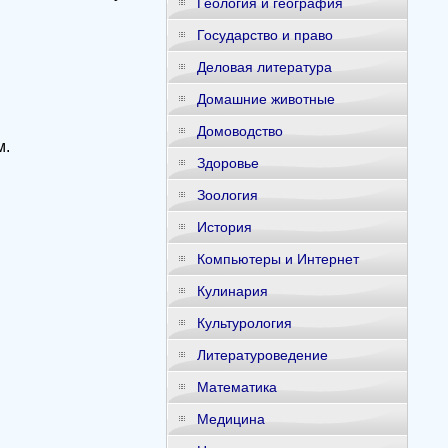
Геология и география
Государство и право
Деловая литература
Домашние животные
Домоводство
м.
Здоровье
Зоология
История
Компьютеры и Интернет
Кулинария
Культурология
Литературоведение
Математика
Медицина