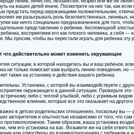
рироде ленив, нечестен, беззаботен, незрел или же не любит
уть на ваших детей иначе. Посмотрите на них так, как если 
нью предстать перед окружающими положительными, отвеча
оляет им разыгрывать роль безответственных, ленивых, неч
тупки как нечто специально предназначенное для того, чтоб
цательное представление о ребенке, беспомощной злостью
ебенка, восприятием его как плохого человека, а себя — к
. Мы просим, чтобы вы перестали играть для ребенка эту р
т что действительно может изменить окружающее
тия ситуации, в которой находитесь вы и ваш ребенок, влия
ка не только помогает вам выбрать линию поведения, но —
яет также на установку и действия вашего ребенка.
зительны. Установка, с которой вы взаимодействуете с друг
восприятие окружающего в данной ситуации. Проверьте это
 встречному либо с теплой улыбкой, либо с угрюмым видом 
едственное влияние, которые все это оказывает на другого 
важно в детско-родительских отношениях, поскольку вы — р
ших авторитетом и опытностью независимо от того, что сам 
о противоположное. Таким образом, ваша установка воздей
и, чем его установка на вас. Возьмите же на себя ответств
ения или атмосферы во взаимоотношениях с ребенком и н