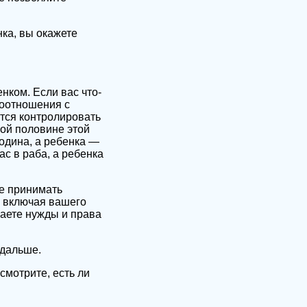
ка, вы окажете
нком. Если вас что-
моотношения с
ится контролировать
вой половине этой
одина, а ребенка —
с в раба, а ребенка
те принимать
, включая вашего
щаете нужды и права
 дальше.
мотрите, есть ли