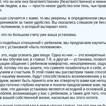
т, что он или она безответственен (безответственна) и нев
им людям, а вы — просто некое удобство или тень, чьи прав
е.
ше случается с вами, то мы уверены: в определенном смы
принимали за такое удобство. Вы оказались слишком уж бе
, половиком, о который вытирают ноги.
это по большом счету уже ваша установка.
з подобных отношений с ребенком, мы предлагаем научить
ся с установкой «быть половиком».
 это, надо усвоить две вещи. Одна из них — это конкретные
м мы обучим вас в главах 7-9, а другая — установка, позв
туации общения с ребенком комфортно, ненапряженно, ощу
й, потому что вы знаете, что сумеете позаботиться о себе, и
чием и счастьем. В этой главе мы рассмотрим такие спосо
 нашему мнению, будут способствовать возникновению у ва
дуем, может быть принято или же отвергнуто вами как непо
 достаточно глубоко изучили и поняли предлагаемое вам, п
агаем, что данная установка является исходной и основной 
облем, возникающих у вас с ребенком, а также для того, чт
в вашей собственной жизни, насколько вы этого хотите.
и иначе затрагивали в предыдущих главах, так что они не 