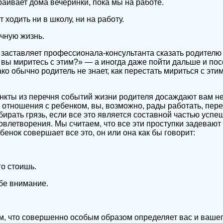
раивает дома вечеринки, пока мы на работе.
 ходить ни в школу, ни на работу.
чную жизнь.
ка заставляет профессионала-консультанта сказать родителю
 вы миритесь с этим?» — а иногда даже пойти дальше и пос
ко обычно родитель не знает, как перестать мириться с этим
нкты из перечня событий жизни родителя досаждают вам не
отношения с ребенком, вы, возможно, рады работать, пере
бирать грязь, если все это является составной частью успе
влетворения. Мы считаем, что все эти проступки задевают в
бенок совершает все это, он или она как бы говорит:
го стоишь.
ебе внимание.
ем, что совершенно особым образом определяет вас и вашег