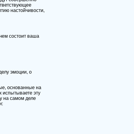
оответствующее
итию настойчивости,
чем состоит ваша
делу эмоции, о
вые, основанные на
к испытываете эту
у на самом деле
и: