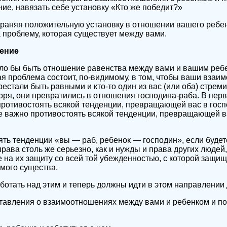
ние, навязать себе установку «Кто же победит?»
храняя положительную установку в отношении вашего ребен
 проблему, которая существует между вами.
ение
ло бы быть отношение равенства между вами и вашим ребе
ная проблема состоит, по-видимому, в том, чтобы ваши взаи
естали быть равными и кто-то один из вас (или оба) стрем
воря, они превратились в отношения господина-раба. В пер
противостоять всякой тенденции, превращающей вас в госп
же важно противостоять всякой тенденции, превращающей ва
ть тенденции «вы — раб, ребенок — господин», если буде
рава столь же серьезно, как и нужды и права других людей
те на их защиту со всей той убежденностью, с которой защи
емого существа.
аботать над этим и теперь должны идти в этом направлении
авления о взаимоотношениях между вами и ребенком и пос