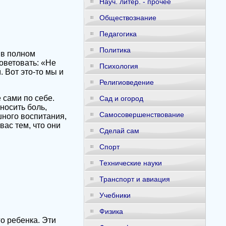
Науч. литер. - прочее
Обществознание
Педагогика
Политика
 в полном
оветовать: «Не
Психология
. Вот это-то мы и
Религиоведение
 сами по себе.
Сад и огород
носить боль,
Самосовершенствование
шного воспитания,
ас тем, что они
Сделай сам
Спорт
Технические науки
Транспорт и авиация
Учебники
Физика
о ребенка. Эти