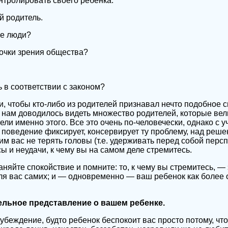
онтролировать своего ребенка.
й родитель.
ие люди?
точки зрения общества?
 в соответствии с законом?
, чтобы кто-либо из родителей признавал нечто подобное
 нам доводилось видеть множество родителей, которые вели 
ели именно этого. Все это очень по-человечески, однако с 
поведение фиксирует, консервирует ту проблему, над реше
м вас не терять головы (т.е. удерживать перед собой персп
ы и неудачи, к чему вы на самом деле стремитесь.
няйте спокойствие и помните: то, к чему вы стремитесь, —
ля вас самих; и — одновременно — ваш ребенок как более 
льное представление о вашем ребенке.
убеждение, будто ребенок беспокоит вас просто потому, что 