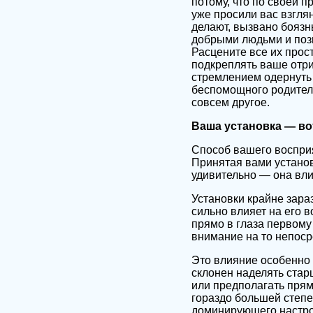
потому, что по своей п
уже просили вас взглян
делают, вызвано бояз
добрыми людьми и позв
Расцените все их прос
подкреплять ваше отри
стремлением одернуть р
беспомощного родителя
совсем другое.
Ваша установка — во
Способ вашего восприя
Принятая вами установ
удивительно — она вли
Установки крайне зара
сильно влияет на его 
прямо в глаза первому
внимание на то непоср
Это влияние особенно 
склонен наделять стар
или предполагать прям
гораздо большей степен
доминирующего настро