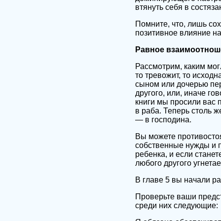
втянуть себя в состяза
Помните, что, лишь со
позитивное влияние на
Равное взаимоотнош
Рассмотрим, каким мог
то тревожит, то исход
сыном или дочерью пер
другого, или, иначе го
книги мы просили вас 
в раба. Теперь столь 
— в господина.
Вы можете противостоя
собственные нужды и п
ребенка, и если стане
любого другого угнета
В главе 5 вы начали р
Проверьте ваши предст
среди них следующие: