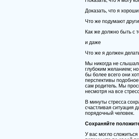
Показать, что я могу к
Доказать, что я хороши
Что же подумают друг
Как же должно быть с 
и даже
Что же я должен делать
Мы никогда не слышали
глубоким желанием; но
бы более всего они хот
перспективы подобное 
сам родитель. Мы проси
несмотря на все стресс
В минуты стресса сохра
счастливая ситуация д
порядочный человек.
Сохраняйте положите
У вас могло сложиться 