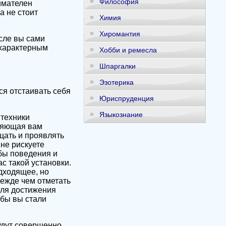
Философия
нимателен
а не стоит
Химия
Хиромантия
сле вы сами
схарактерным
Хобби и ремесла
Шпаргалки
Эзотерика
ся отстаивать себя
Юриспруденция
Языкознание
 техники
оляющая вам
щать и проявлять
 не рискуете
бы поведения и
с такой установки.
дходящее, но
режде чем отметать
для достижения
обы вы стали
будут совершенно