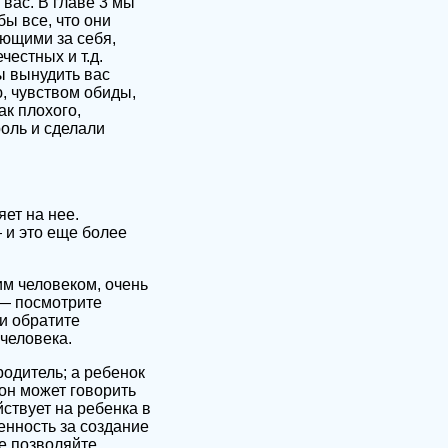
 вас. В главе 3 мы
бы все, что они
ющими за себя,
естных и т.д.
ы вынудить вас
, чувством обиды,
ак плохого,
оль и сделали
ет на нее.
 и это еще более
им человеком, очень
 — посмотрите
и обратите
человека.
одитель; а ребенок
он может говорить
ствует на ребенка в
енность за создание
е позволяйте