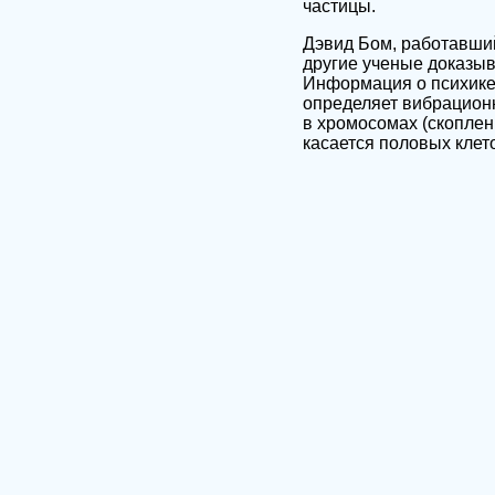
частицы.
Дэвид Бом, работавши
другие ученые доказыв
Информация о психике
определяет вибрационн
в хромосомах (скоплени
касается половых клет