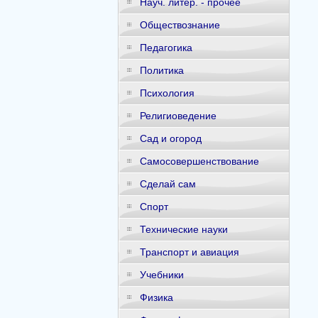
Науч. литер. - прочее
Обществознание
Педагогика
Политика
Психология
Религиоведение
Сад и огород
Самосовершенствование
Сделай сам
Спорт
Технические науки
Транспорт и авиация
Учебники
Физика