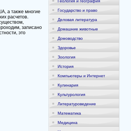
Геология и география
Государство и право
А, а также многие
их расчетов.
Деловая литература
существом,
проходим, записано
Домашние животные
тности, это
Домоводство
Здоровье
Зоология
История
Компьютеры и Интернет
Кулинария
Культурология
Литературоведение
Математика
Медицина