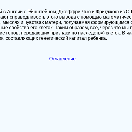
й в Англии с Эйнштейном, Джеффри Чью и Фритджоф из СШ
ают справедливость этого вывода с помощью математическ
, мыслях и чувствах матери, получаемая формирующимся 
ые свойства его клеток. Таким образом, все, через что мы 
е генов, передающих признаки по наследству) клеток. В час
ок, составляющих генетический капитал ребенка.
Оглавление