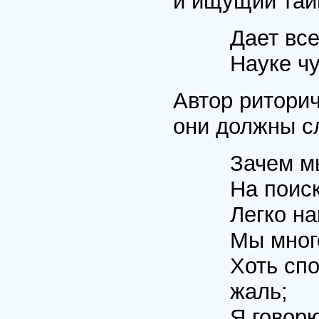
и ищущий тайн
Дает вс
Науке ч
Автор риторич
они должны с
Зачем м
На поис
Легко н
Мы много
Хоть сп
жаль;
Я говор