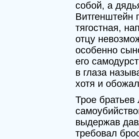
собой, а дядь
Витгенштейн п
тягостная, н
отцу невозмож
особенно сыно
его самодурст
в глаза назыв
хотя и обожал
Трое братьев
самоубийство
выдержав дав
требовал брос