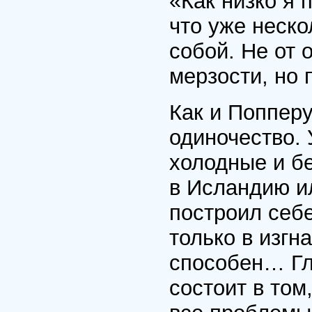
«Как низко я 
что уже неско
собой. Не от 
мерзости, но 
Как и Поппер
одиночество. 
холодные и б
в Исландию ил
построил себе
только в изгн
способен… Гла
состоит в том