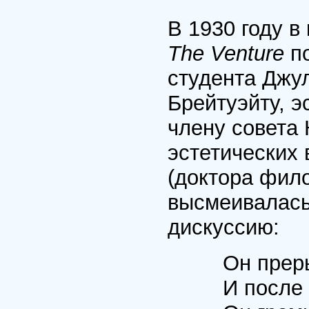
В 1930 году 
The Venture
по
студента Джу
Брейтуэйту, э
члену совета 
эстетических 
(доктора фил
высмеивалась
дискуссию:
Он прер
И после 