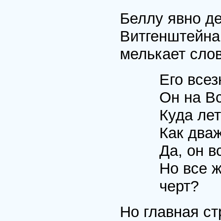
Беллу явно д
Витгенштейна.
мелькает сло
Его всез
Он на В
Куда ле
Как дваж
Да, он в
Но все 
черт?
Но главная ст