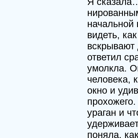
Я сказала… 
нированным
начальной 
видеть, ка
вскрывают 
ответил ср
умолкла. О
человека, 
окно и уди
прохожего.
ураган и ч
удерживает
поняла, ка