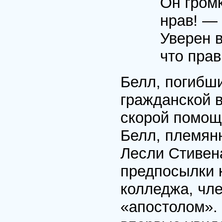
Он гром
нрав! —
Уверен в
что пра
Белл, погибши
гражданской 
скорой помощ
Белл, племян
Лесли Стивен
предпосылки к
колледжа, чл
«апостолом». 