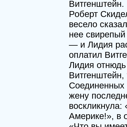
Витгенштейн. 
Роберт Скидел
весело сказа
нее свирепый 
— и Лидия рас
оплатил Витге
Лидия отнюдь
Витгенштейн, 
Соединенных 
жену последне
воскликнула: 
Америке!», в 
«Что вы имеет