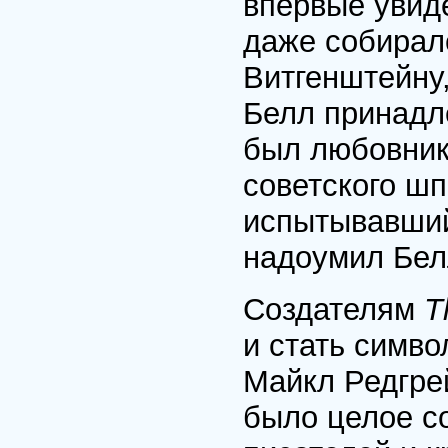
впервые увиде
даже собирал
Витгенштейну,
Белл принадл
был любовник
советского шп
испытывавший
надоумил Белл
Создателям
T
и стать симв
Майкл Редгрей
было целое с