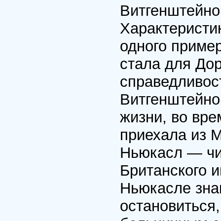
Витгенштейно
Характеристик
одного приме
стала для До
справедливос
Витгенштейном
жизни, во вр
приехала из М
Ньюкасл — чи
Британского 
Ньюкасле знак
остановиться,