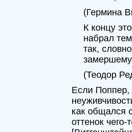
(Гермина В
К концу эт
набрал тем
так, словн
замершему 
(Теодор Ре
Если Поппер, 
неуживчивости
как общался 
оттенок чего-