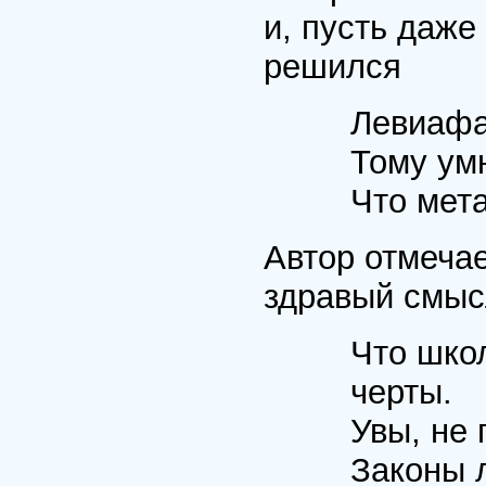
и, пусть даж
решился
Левиафа
Тому ум
Что мет
Автор отмечае
здравый смысл
Что шко
черты.
Увы, не 
Законы л