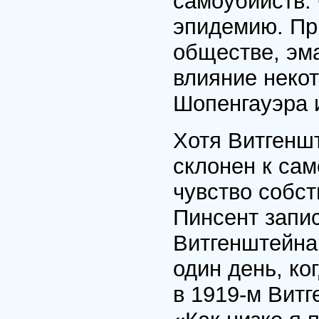
самоубийств. 
эпидемию. Пр
обществе, эма
влияние неко
Шопенгауэра 
Хотя Витгеншт
склонен к сам
чувство собст
Пинсент запис
Витгенштейна,
один день, ко
в 1919-м Вит