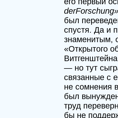
его первый о
derForschung»
был переведен
спустя. Да и 
знаменитым, о
«Открытого об
Витгенштейна 
— но тут сыг
связанные с е
не сомнения 
был вынужден 
труд перевер
бы не поддерж