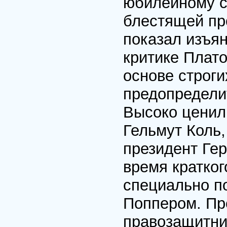
юбилейному с
блестящей про
показал изъян
критике Плато
основе строг
предопределит
Высоко ценил
Гельмут Коль
президент Ге
время кратког
специально по
Поппером. Пр
правозащитни