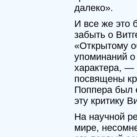
далеко».
И все же это 
забыть о Витг
«Открытому о
упоминаний о
характера, —
посвящены кри
Поппера был 
эту критику В
На научной р
мире, несомне