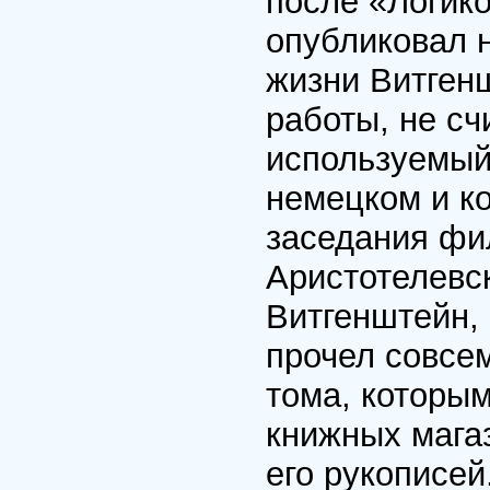
после «Логико
опубликовал н
жизни Витгенш
работы, не сч
используемый
немецком и ко
заседания фи
Аристотелевск
Витгенштейн,
прочел совсе
тома, которым
книжных мага
его рукописей