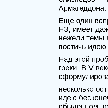
Армагеддона.
Еще один вопр
НЗ, имеет да
нежели темы и
постичь идею
Над этой про
греки. В V ве
сформулиров
несколько ос
идею бесконеч
обыденном по