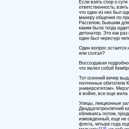
Если взять спор о сут
ответственность; взять
что один из них был о
манеру общения по при
Расселом, бывшим для 
каким была тогда ауди
детонатор. Это как раз
один был чересчур чел
Один вопрос остается 
или солгал?
Воссоздавая подробнос
что являл собой Кембр
Тот осенний вечер выд
почтенные обитатели К
университетом». Мерзл
в войне, все еще жила
Улицы, лекционные за
Двадцатитрехлетний ка
обливаясь потом, прод
изможденный, еще не 
флота, четыре года хо