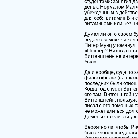
студентами: занятия д
день с Норманом Малко
убежденным в действен
для себя витамин В и 
витаминами или без ни
Думал ли он о своем б
ведал о земляке и колл
Питер Мунц упомянул, 
«Поппер? Никогда о та
Витгенштейн не интер
было.
Да и вообще, судя по 
философские (например
последних были отноше
Когда год спустя Витг
его там. Витгенштейн 
Витгенштейн, пользуяс
писал с его помощью т
не может длиться долго
Демоны сплели эти узы 
Вероятно ли, чтобы Р
был склонен представл