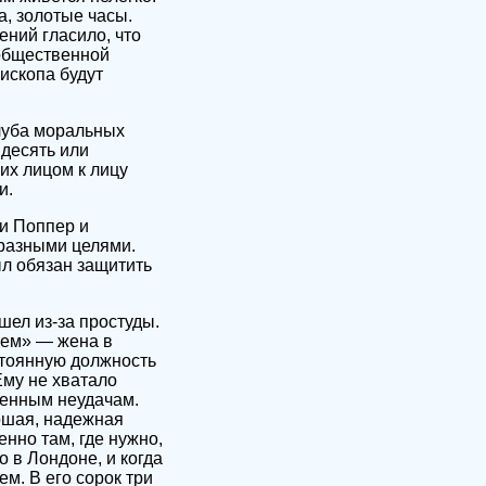
а, золотые часы.
ений гласило, что
 общественной
ископа будут
луба моральных
 десять или
их лицом к лицу
и.
 и Поппер и
 разными целями.
ыл обязан защитить
шел из-за простуды.
лем» — жена в
стоянную должность
Ему не хватало
венным неудачам.
рошая, надежная
нно там, где нужно,
 в Лондоне, и когда
м. В его сорок три