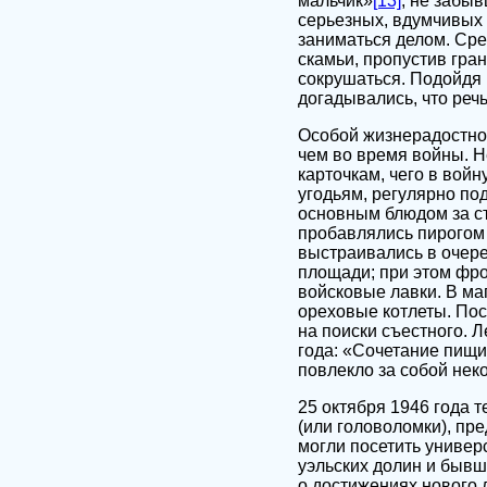
мальчик»
[13]
, не забыв
серьезных, вдумчивых 
заниматься делом. Сре
скамьи, пропустив гран
сокрушаться. Подойдя 
догадывались, что реч
Особой жизнерадостнос
чем во время войны. Н
карточкам, чего в войн
угодьям, регулярно под
основным блюдом за ст
пробавлялись пирогом 
выстраивались в очере
площади; при этом фро
войсковые лавки. В маг
ореховые котлеты. Пос
на поиски съестного. 
года: «Сочетание пищи
повлекло за собой нек
25 октября 1946 года 
(или головоломки), пре
могли посетить универ
уэльских долин и бывш
о достижениях нового 