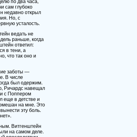
елю по два часа,
и сам глубоко
йн недавно открыл
ия. Но, с
ервную усталость.
тейн ведать не
едель раньше, когда
штейн ответил:
я в тени, а
, что так оно и
гие заботы —
е. В числе
огда был одержим.
ю, Ричардс навещал
чи с Поппером
л еще в детстве и
помешан на мне. Это
 вынести эту боль.
нет».
ным. Витгенштейн
ыли на самом деле.