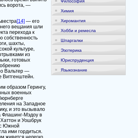
Философия
ись ворота, —
Химия
Хиромантия
ьвестра
[14]
— его
ннего вещания шли
Хобби и ремесла
кта перехода к
ую собственность
Шпаргалки
ги, шахты,
окой культуре,
Эзотерика
отрывками из
зыки, готовых
Юриспруденция
добрению
Языкознание
но Вальтер —
е Витгенштейн.
им образом Герингу,
авных военных
 Нюрнберге
еления на Западное
ку, и это вызывало
а Флашинг-Мэдоу в
 Хаттон и Уошбрук
 с Южной
гла ими гордиться.
м живется нелегко.