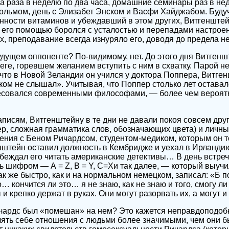
ва раза в неделю по два часа, домашние семинары раз в нед
льмом, день с Элизабет Энском и Васфи Хайджабом. Будуч
ности витаминов и убеждавший в этом других, Витгенште
с его помощью боролся с усталостью и перепадами настроен
х, преподавание всегда изнуряло его, доводя до предела н
удущем оппоненте? По-видимому, нет. До этого дня Витгенш
еге, горевшем желанием вступить с ним в схватку. Парой н
что в Новой Зеландии он учился у доктора Поппера, Витген
ком не слышал». Учитывая, что Поппер столько лет оставалс
есовался современными философами, — более чем вероятно
записям, Витгенштейну в те дни не давали покоя совсем дру
, сложная грамматика слов, обозначающих цвета) и личны
ния с Беном Ричардсом, студентом-медиком, которым он т
енштейн оставил должность в Кембридже и уехал в Ирланди
убеждал его читать американские детективы… В день встре
ь шифром — А = Z, В = Y, С=Хи так далее, — который выучи
ак же быстро, как и на нормальном немецком, записал: «Б 
… кончится ли это… я не знаю, как не знаю и того, смогу ли
и крепко держат в руках. Они могут разорвать их, а могут и 
ичардс был «помешан» на нем? Это кажется неправдоподоб
ять себе отношения с людьми более значимыми, чем они б