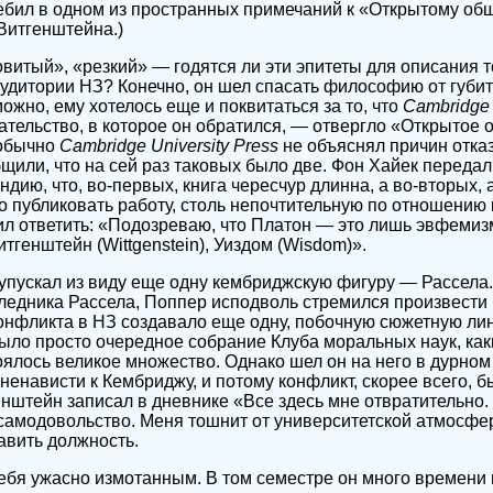
бил в одном из пространных примечаний к «Открытому общ
Витгенштейна.)
итый», «резкий» — годятся ли эти эпитеты для описания т
удитории НЗ? Конечно, он шел спасать философию от губи
ожно, ему хотелось еще и поквитаться за то, что
Cambridge 
ательство, в которое он обратился, — отвергло «Открытое
 обычно
Cambridge University Press
не объяснял причин отка
или, что на сей раз таковых было две. Фон Хайек передал 
дию, что, во-первых, книга чересчур длинна, а во-вторых,
о публиковать работу, столь непочтительную по отношению
ил ответить: «Подозреваю, что Платон — это лишь эвфемизм
итгенштейн (Wittgenstein), Уиздом (Wisdom)».
 упускал из виду еще одну кембриджскую фигуру — Рассела.
ледника Рассела, Поппер исподволь стремился произвести 
конфликта в НЗ создавало еще одну, побочную сюжетную ли
ыло просто очередное собрание Клуба моральных наук, как
тоялось великое множество. Однако шел он на него в дурно
ненависти к Кембриджу, и потому конфликт, скорее всего, б
штейн записал в дневнике «Все здесь мне отвратительно. 
 самодовольство. Меня тошнит от университетской атмосфе
авить должность.
ебя ужасно измотанным. В том семестре он много времени