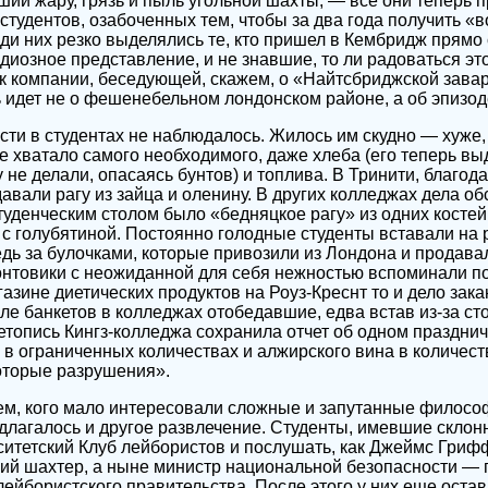
ший жару, грязь и пыль угольной шахты, — все они теперь 
студентов, озабоченных тем, чтобы за два года получить «
ди них резко выделялись те, кто пришел в Кембридж прямо
диозное представление, и не знавшие, то ли радоваться это
к компании, беседующей, скажем, о «Найтсбриджской завар
ь идет не о фешенебельном лондонском районе, а об эпизод
ти в студентах не наблюдалось. Жилось им скудно — хуже,
е хватало самого необходимого, даже хлеба (его теперь вы
у не делали, опасаясь бунтов) и топлива. В Тринити, благо
авали рагу из зайца и оленину. В других колледжах дела об
уденческим столом было «бедняцкое рагу» из одних костей
с голубятиной. Постоянно голодные студенты вставали на 
дь за булочками, которые привозили из Лондона и продава
нтовики с неожиданной для себя нежностью вспоминали п
азине диетических продуктов на Роуз-Креснт то и дело зак
ле банкетов в колледжах отобедавшие, едва встав из-за ст
Летопись Кингз-колледжа сохранила отчет об одном праздни
 в ограниченных количествах и алжирского вина в количес
оторые разрушения».
тем, кого мало интересовали сложные и запутанные филос
длагалось и другое развлечение. Студенты, имевшие склонн
ситетский Клуб лейбористов и послушать, как Джеймс Гриф
ий шахтер, а ныне министр национальной безопасности — 
лейбористского правительства. После этого у них еще оста