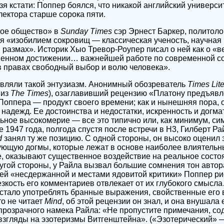
ьзя кстати: Поппер боялся, что никакой английский университ
лектора старше сорока пяти.
тое общество» в
Sunday Times
сэр Эрнест Баркер, политоло
я «изобилием сокровищ — классическая ученость, научная 
 размах». Историк Хыо Тревор-Роупер писал о ней как о «
менном достижении… важнейшей работе по современной с
в правах свободный выбор и волю человека».
являли такой энтузиазм. Анонимный обозреватель
Times Lit
 из
The Times
), озаглавивший рецензию «Платону предъявл
 Поппера — продукт своего времени; как и нынешняя пора, 
 надежд. Ее достоинства и недостатки, искренность и догма
льное высокомерие — все это типично или, как минимум, с
 1947 года, полгода спустя после встречи в H3, Гилберт Ра
d
занял ту же позицию. С одной стороны, он высоко оценил
кующую догмы, которые лежат в основе наиболее влиятельн
ие, оказывают существенное воздействие на реальное состо
ругой стороны, у Райла вызвал большие сомнения тон автора
воей «несдержанной и местами ядовитой критики» Поппер рис
резкость его комментариев отвлекает от их глубокого смыс
стало употреблять бранные выражения, свойственные его 
то не читает
Mind
, об этой рецензии он знал, и она внушал
 прозрачного намека Райла: «Не пропустите примечания, с
згляды на эзотеризмы Витгенштейна». («Эзотерический» —