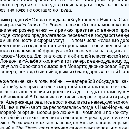
ива и вернуться в колледж до одиннадцати, когда закрывал
ез них тоже не составляло труда.
узыки радио
ВВС
шла передача «Клуб танцев» Виктора Сил
и играл
strict tempo
. По более серьезной программе внутре
ии электроэнергетики — в рамках правительственного прое
 ходе которого предполагалось перевести в государственн
омышленности и сферы услуг — в том числе железные доро
ели вновь созданной третьей программы, посвященной выс
ижа о современной французской прозе могли насладиться 
казов» Чосера. Для знатоков и любителей классической му
 Лондон, в «Альберт-холле» в тот вечер, к единодушному о
, звучала Сороковая симфония Моцарта; дирижировал Бру
оппера, некогда бывший одним из благодарных гостей Пал
е же тонкие, как в годы войны, — наперебой обсуждали, как
й трибунал приговорил к смертной казни как одного из гл
 избежать повешения и проглотить яд — ведь его камеру в
 обыскивали! В Германии появились первые признаки разд
ва. Американцы рвались восстанавливать немецкую экономи
ОН, чья штаб-квартира располагалась тогда в Нью-Йорке, н
ядерной энергии. Всеобщие любимцы, чемпионы по крикету
х войной соотечественников очередным рекордом в матче
чно, были уже не те, что раньше, но Англия вполне еще мо
лений в
The Times
красноречиво свидетельствовал, что людя