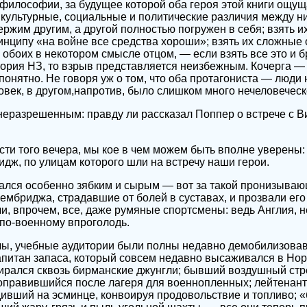
и философии, за будущее которой оба героя этой книги ощу
 культурные, социальные и политические различия между ним
держим другим, а другой полностью погружен в себя; взять 
нципу «на войне все средства хороши»; взять их сложные
обоих в некотором смысле отцом, — если взять все это и бр
тория НЗ, то взрыв представляется неизбежным. Кочерга — 
 понятно. Не говоря уж о том, что оба протагониста — люд
овек, в другом,напротив, было слишком много нечеловечес
неразрешенным: правду ли рассказал Поппер о встрече с 
ти того вечера, мы кое в чем можем быть вполне уверены: 
идж, по улицам которого шли на встречу наши герои.
ался особенно зябким и сырым — вот за такой пронизыва
ембриджа, страдавшие от болей в суставах, и прозвали ег
и, впрочем, все, даже румяные спортсмены: ведь Англия, 
 по-военному впроголодь.
лы, учебные аудитории были полны недавно демобилизова
питан запаса, который совсем недавно высаживался в Нор
ирался сквозь бирманские джунгли; бывший воздушный стр
оправившийся после лагеря для военнопленных; лейтенант
дивший на эсминце, конвоируя продовольствие и топливо; 