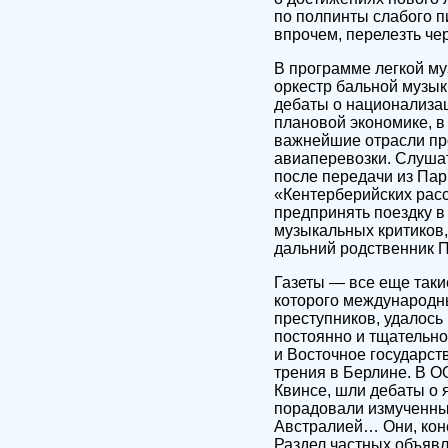
по полпинты слабого п
впрочем, перелезть чер
В программе легкой м
оркестр бальной музык
дебаты о национализац
плановой экономике, в
важнейшие отрасли пр
авиаперевозки. Слушат
после передачи из Пар
«Кентерберийских расс
предпринять поездку в
музыкальных критиков
дальний родственник П
Газеты — все еще таки
которого международны
преступников, удалось
постоянно и тщательно
и Восточное государст
трения в Берлине. В О
Квинсе, шли дебаты о 
порадовали измученны
Австралией… Они, коне
Раздел частных объяв