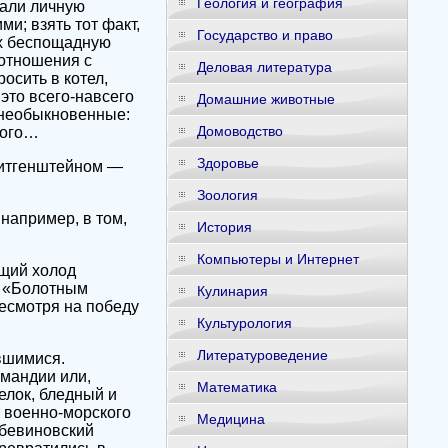
Геология и география
щали личную
и; взять тот факт,
Государство и право
их беспощадную
 отношения с
Деловая литература
осить в котел,
это всего-навсего
Домашние животные
и необыкновенные:
Домоводство
кого…
Здоровье
Витгенштейном —
Зоология
например, в том,
История
Компьютеры и Интернет
ющий холод
о «Болотным
Кулинария
несмотря на победу
Культурология
Литературоведение
вшимися.
мандии или,
Математика
елок, бледный и
 военно-морского
Медицина
«бевиновский