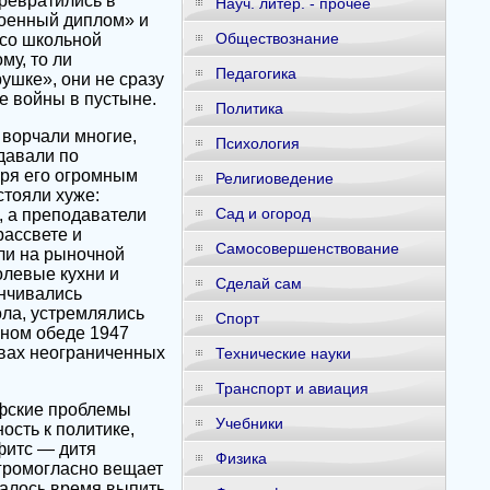
превратились в
Науч. литер. - прочее
военный диплом» и
Обществознание
 со школьной
му, то ли
Педагогика
ушке», они не сразу
е войны в пустыне.
Политика
 ворчали многие,
Психология
давали по
даря его огромным
Религиоведение
стояли хуже:
Сад и огород
, а преподаватели
рассвете и
Самосовершенствование
ли на рыночной
олевые кухни и
Сделай сам
анчивались
ола, устремлялись
Спорт
чном обеде 1947
твах неограниченных
Технические науки
Транспорт и авиация
офские проблемы
Учебники
ость к политике,
фитс — дитя
Физика
громогласно вещает
валось время выпить