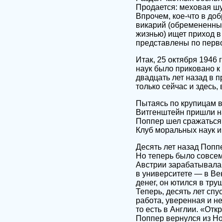
Продается: меховая шу
Впрочем, кое-что в до
викарий (обремененны
жизнью) ищет приход в
представлены по перв
Итак, 25 октября 1946
наук было приковано к 
двадцать лет назад в 
только сейчас и здесь
Пытаясь по крупицам в
Витгенштейн пришли на
Поппер шел сражаться 
Клуб моральных наук 
Десять лет назад Поппе
Но теперь было совсем
Австрии зарабатывала 
в университете — в Ве
денег, он ютился в тр
Теперь, десять лет спу
работа, уверенная и н
то есть в Англии. «Отк
Поппер вернулся из Но