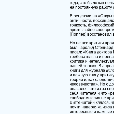
года, это было как нел
на постоянную работу 
В рецензии на «Откры
античности, восхищалс
тонкость, философский
чрезвычайно своевре
[Поппер] восстановил 
Но не все критики про
был Гарольд Стэннард
писал: «Книга доктора
требовательна и полна
критика и интеллектуа
нашей эпохи». В апреле
книги для журнала
Min
и важную книгу, крити
теорий и, как следств
человечества». Но с д
опасался, что из-за с
себя читателя и что «
свободомыслия не при
Витгенштейн клялся, ч
почти наверняка из-за
интересные и важные в