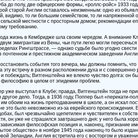
ба до полу, две офицерские формы, «роллс-ройс» 1933 год
брой старой Англии оставалось неизменным: одно из объявл
й, видимо, то ли большим семейством, то ли напряженной
 сельской местности с просторным домом; рекомендации еп
ому требованию.
 года жизнь в Кембридже шла своим чередом. А внимание К
двум эмигрантам из Вены, чьи пути легко могли пересечься
пределах Рингштрассе, — однако судьбе было угодно свести 
, в почтенном и престижном академическом заведении Англи
осстановить события того вечера, мы должны помнить, что
 эту встречу в разном расположении духа и с совершенно
и побеждать; Витгенштейна же влекло чувство долга: он б
и философию в целом от эпидемии проблем.
р уже выступал в Клубе; правда, Витгенштейн тогда не при
 другое дело. Тогда, в 1936 году, Поппер был «перекати-по
им обоим на жизнь преподаванием в школе, а он искал по
не это было невозможно из-за еврейского происхождения. 
ущобах, был чрезвычайно щепетилен и чувствителен к собст
стя, он уже не страшился завтрашнего дня: у него была хо
езависимая философская позиция и, наконец, признание име
рытое общество» в ноябре 1945 года наконец-то было издано
вой Зеландии, Англия встретила его с восторгом и уважение