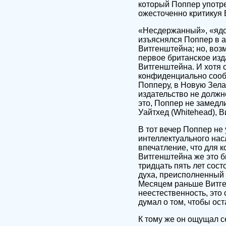
который Поппер употре
ожесточенно критикуя 
«Несдержанный», «ядов
изъяснялся Поппер в а
Витгенштейна; но, возм
первое британское изд
Витгенштейна. И хотя
конфиденциально сообщ
Попперу, в Новую Зелан
издательство не должн
это, Поппер не замедл
Уайтхед (Whitehead), В
В тот вечер Поппер не
интеллектуального нас
впечатление, что для 
Витгенштейна же это б
тридцать пять лет сос
духа, преисполненный 
Месяцем раньше Витген
неестественность, это
думал о том, чтобы ост
К тому же он ощущал с