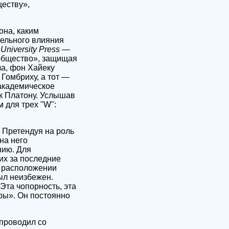
еству»,
она, каким
тельного влияния
University Press
—
 общество», защищая
за, фон Хайеку
Гомбриху, а тот —
 академическое
 к Платону. Услышав
 для трех "W":
 Претендуя на роль
на него
нию. Для
их за последние
м расположении
ыл неизбежен.
Эта чопорность, эта
ры». Он постоянно
 проводил со