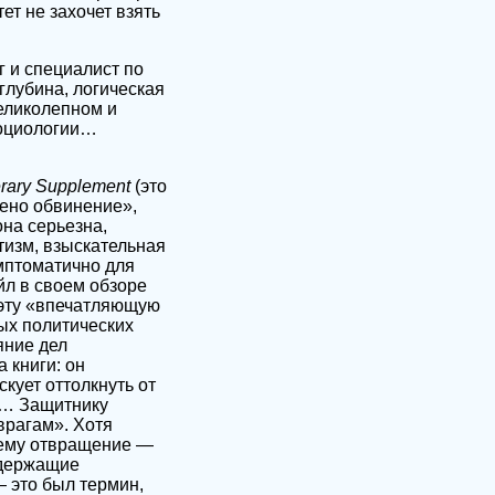
ет не захочет взять
г и специалист по
глубина, логическая
великолепном и
оциологии…
erary Supplement
(это
ено обвинение»,
она серьезна,
тизм, взыскательная
имптоматично для
йл в своем обзоре
 эту «впечатляющую
ых политических
яние дел
 книги: он
кует оттолкнуть от
ла… Защитнику
врагам». Хотя
а ему отвращение —
одержащие
 это был термин,