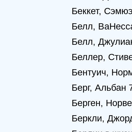
Беккет, Сэмюэ
Белл, ВаНесс
Белл, Джулиан
Беллер, Стив
Бентуич, Нор
Берг, Альбан 
Берген, Норве
Беркли, Джор