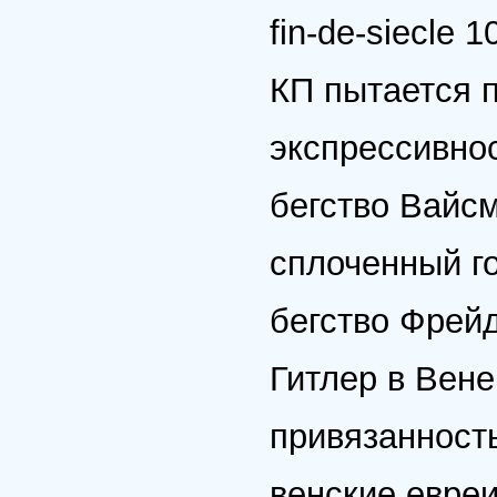
fin-de-siecle 1
КП пытается 
экспрессивно
бегство Вайс
сплоченный го
бегство Фрей
Гитлер в Вене
привязанность
венские евреи