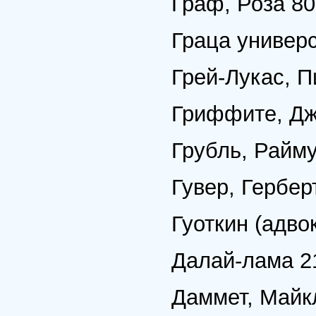
Граф, Роза 80
Граца универс
Грей-Лукас, Пи
Гриффите, Дж
Грубль, Райм
Гувер, Гербер
Гуоткин (адво
Далай-лама 2
Даммет, Майк