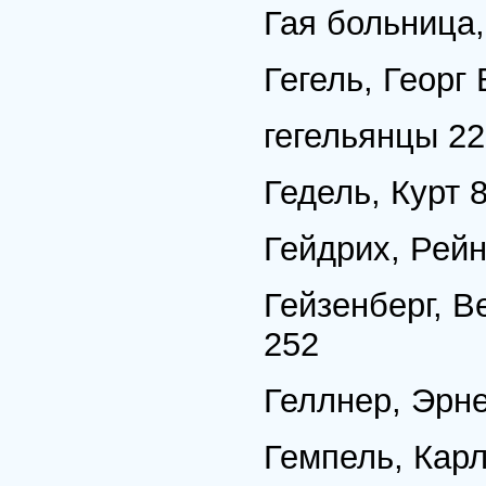
Гая больница,
Гегель, Георг
гегельянцы 2
Гедель, Курт 8
Гейдрих, Рей
Гейзенберг, В
252
Геллнер, Эрне
Гемпель, Карл