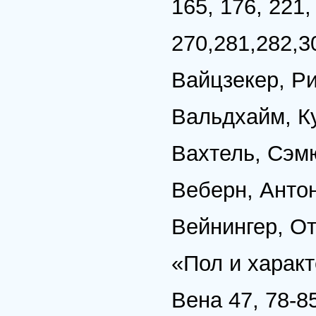
165, 176, 221,
270,281,282,3
Вайцзекер, Р
Вальдхайм, К
Вахтель, Сэмю
Веберн, Анто
Вейнингер, От
«Пол и характ
Вена 47, 78-85