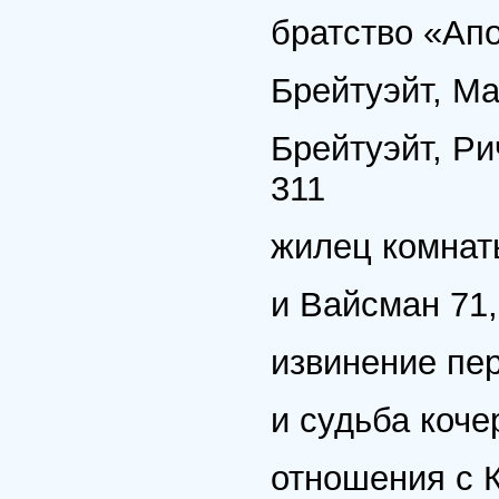
братство «Апо
Брейтуэйт, Ма
Брейтуэйт, Рич
311
жилец комнат
и Вайсман 71,
извинение пе
и судьба коче
отношения с К