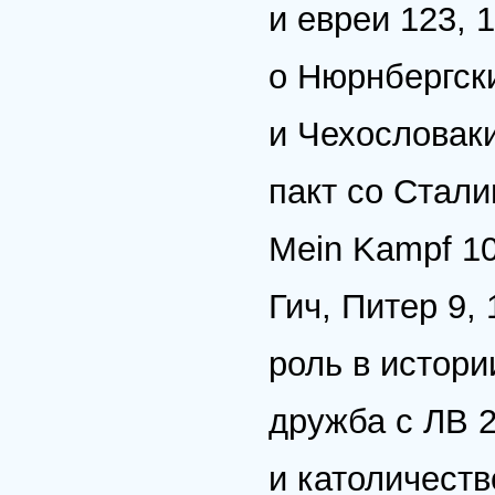
и евреи 123, 1
о Нюрнбергски
и Чехословак
пакт со Стал
Mein Kampf 10
Гич, Питер 9, 
роль в истории
дружба с ЛВ 
и католичеств