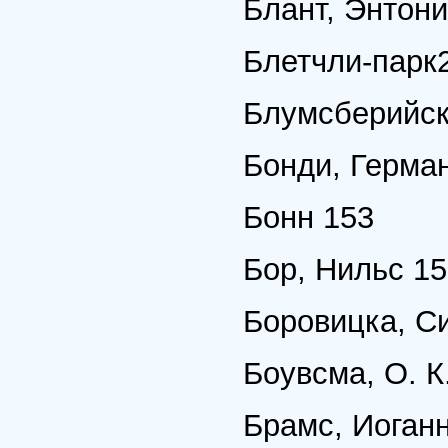
Блант, Энтони
Блетчли-парк2
Блумсберийски
Бонди, Герма
Бонн 153
Бор, Нильс 15
Боровицка, С
Боувсма, О. К.
Брамс, Иоганн