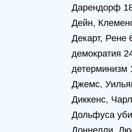
Дарендорф 180
Дейн, Клемен
Декарт, Рене 6
демократия 24
детерминизм 
Джемс, Уильям
Диккенс, Чарл
Дольфуса убий
Доннелли, Лю