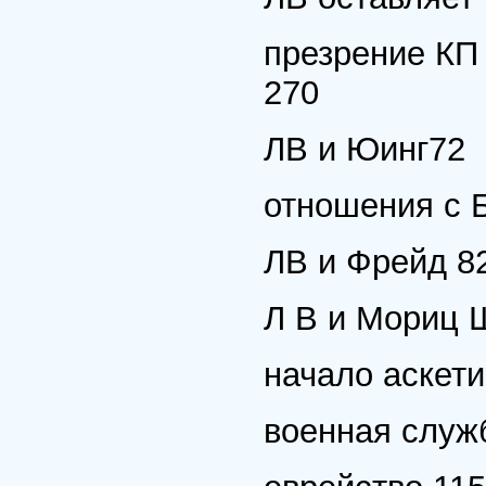
презрение КП 
270
ЛВ и Юинг72
отношения с 
ЛВ и Фрейд 8
Л В и Мориц Ш
начало аскети
военная служб