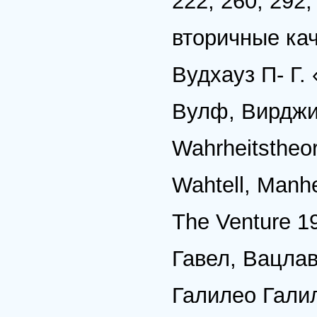
222, 260, 292,
вторичные кач
Вудхауз П- Г
Вулф, Вирджи
Wahrheitstheo
Wahtell, Manh
The Venture 1
Гавел, Вацлав
Галилео Гали