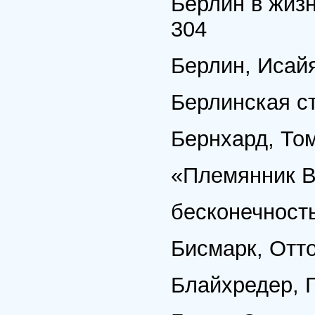
Берлин в жизн
304
Берлин, Исайя
Берлинская с
Бернхард, Том
«Племянник В
бесконечность
Бисмарк, Отт
Блайхредер, Г