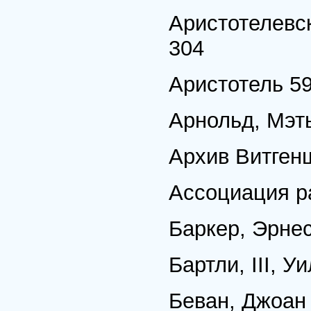
Аристотелевск
304
Аристотель 59
Арнольд, Мэт
Архив Витгенш
Ассоциация р
Баркер, Эрнес
Бартли, III, У
Беван, Джоан 