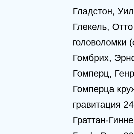
Гладстон, Уи
Глекель, Отто
головоломки 
Гомбрих, Эрнс
Гомперц, Генр
Гомперца круж
гравитация 24
Граттан-Гинне