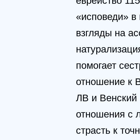
еврейство 115
«исповеди» в 
взгляды на а
натурализаци
помогает сест
отношение к В
ЛВ и Венский 
отношения с л
страсть к точ