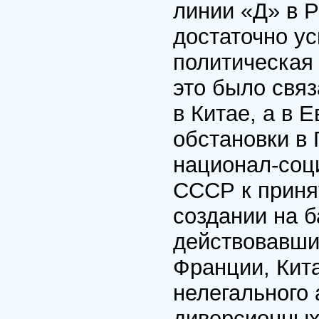
линии «Д» в 
достаточно у
политическая
это было свя
в Китае, а в 
обстановки в 
национал-соц
СССР к приня
создании на б
действовавших
Франции, Кита
нелегального 
диверсионных