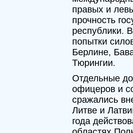
правых и лев
прочность го
республики. 
попытки силов
Берлине, Бава
Тюрингии.
Отдельные до
офицеров и с
сражались вн
Литве и Латви
года действо
областях Пол