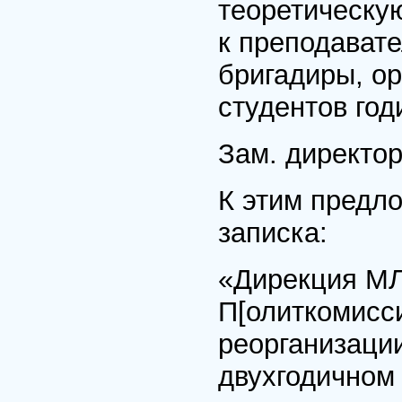
теоретическу
к преподавате
бригадиры, о
студентов год
Зам. директо
К этим предл
записка:
«Дирекция МЛ
П[олиткомисси
реорганизаци
двухгодичном 