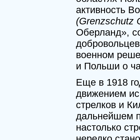
активность В
(Grenzschutz O
Оберланд», с
добровольцев,
военном реше
и Польши о ч
Еще в 1918 г
движением ис
стрелков и Ки
дальнейшем п
настолько ст
нередко стан