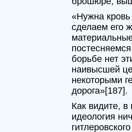
брошюре, выш
«Нужна кровь 
сделаем его 
материальные 
постесняемся 
борьбе нет эт
наивысшей цел
некоторыми г
дорога»
[187]
.
Как видите, в
идеология ни
гитлеровског