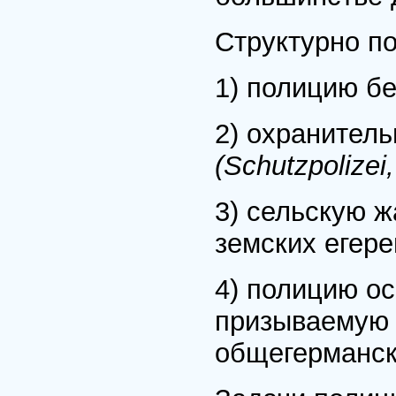
Структурно п
1) полицию б
2) охранител
(Schutzpolize
3) сельскую 
земских егер
4) полицию о
призываемую 
общегерманск