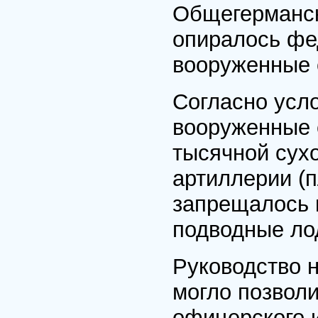
Общегерманск
опиралось фе
вооруженные
Согласно усл
вооруженные 
тысячной сухо
артиллерии (п
запрещалось 
подводные ло
Руководство 
могло позвол
офицерского и