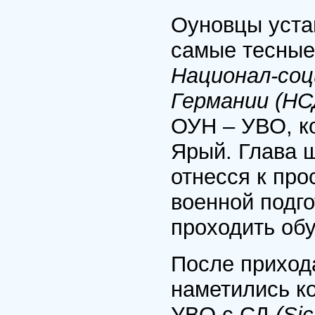
Оуновцы уста
самые тесные
Национал-соц
Германии (Н
ОУН – УВО, ко
Ярый. Глава 
отнесся к про
военной подг
проходить об
После прихода
наметились к
УВО с СД
(Sic