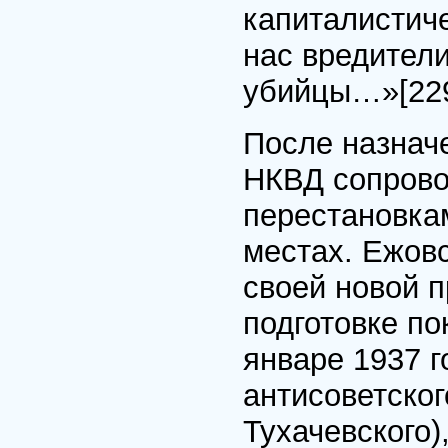
капиталистиче
нас вредител
убийцы…»
[22
После назнач
НКВД сопрово
перестановкам
местах. Ежов
своей новой п
подготовке по
январе 1937 г
антисоветског
Тухачевского)