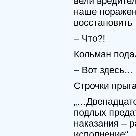
вели вредител
наше поражен
восстановить 
– Что?!
Кольман подал
– Вот здесь…
Строчки прыга
„…Двенадцатог
подлых преда
наказания – р
исполнение“.