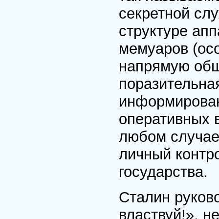
секретной сл
структуре апп
мемуаров (ос
напрямую общ
поразительная
информирован
оперативных в
любом случае
личный контр
государства.
Сталин руков
властвуй!», н