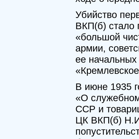
Убийство перв
ВКП(б) стало 
«большой чист
армии, советс
ее начальных 
«Кремлевское 
В июне 1935 
«О служебном
ССР и товари
ЦК ВКП(б) Н.И
попустительс