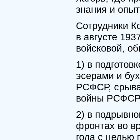
знания и опы
Сотрудники К
в августе 193
войсковой, о
1) в подготов
эсерами и бу
РСФСР, срыва
войны РСФСР 
2) в подрывн
фронтах во в
года с целью