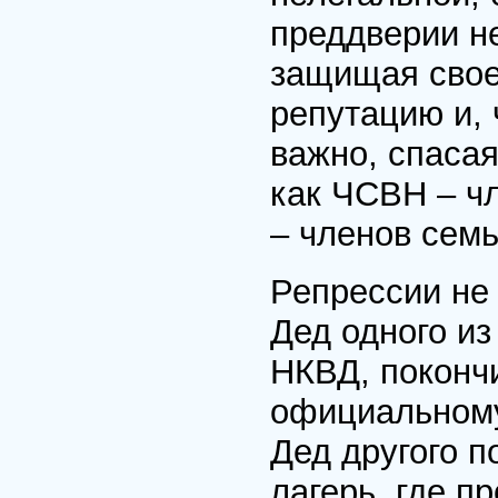
преддверии н
защищая свое
репутацию и,
важно, спасая
как ЧСВН – ч
– членов сем
Репрессии не
Дед одного из
НКВД, покончи
официальному
Дед другого 
лагерь, где п