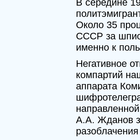
В середине 19
политэмигрант
Около 35 проц
СССР за шпио
именно к пол
Негативное о
компартий наш
аппарата Коми
шифротелегра
направленной
А.А. Жданов 
разоблачения 