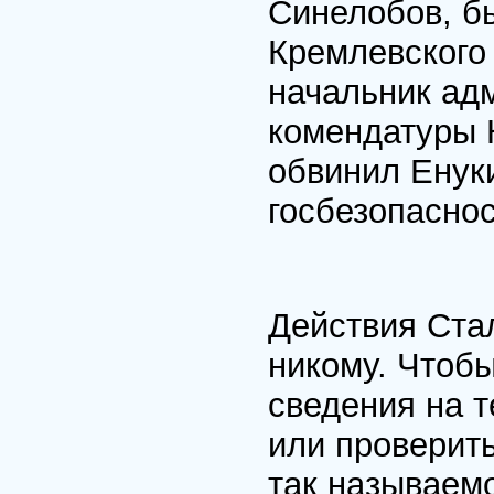
Синелобов, б
Кремлевского
начальник ад
комендатуры 
обвинил Енук
госбезопаснос
Действия Стал
никому. Чтоб
сведения на 
или проверить
так называемо