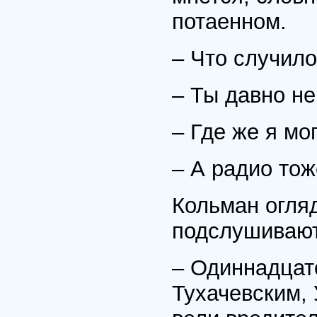
потаенном.
– Что случило
– Ты давно не
– Где же я мо
– А радио тож
Кольман огляд
подслушивают
– Одиннадцато
Тухачевским,