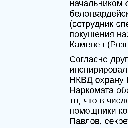
начальником 
белогвардейск
(сотрудник с
покушения на
Каменев (Роз
Согласно дру
инспирировал 
НКВД охрану 
Наркомата обо
то, что в чи
помощники ко
Павлов, секр