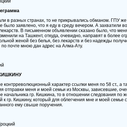
оцкий
леграмма
ли в разных странах, то не прикрывались обманом. ГПУ ж
 было заявлено, что я еду в среду вечером. А захватили во
екарств. В письменном объявлении сказано было, что мен
 изменили на Ташкент, откуда, очевидно, направят в более о
ольной женой без белья, без лекарств и без надежды получи
 по почте мною дан адрес на Алма-Ату.
ий
КИШКИНУ
не контрреволюционный характер ссылки меня по 58 ст., а т
я отправки меня и моей семьи из Москвы, зависевшие, очев
е начальника гр. Кишкина, то в отношении следования по ж
й к гр. Кишкину, который для облегчения мне и моей семье
данного ему свыше поручения.
Троцкий