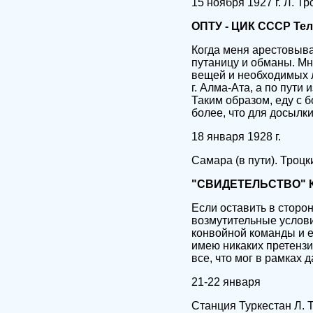
15 ноября 1927 г. Л. Тр
ОПТУ - ЦИК СССР
Те
Когда меня арестовыва
путаницу и обманы. Мне
вещей и необходимых л
г. Алма-Ата, а по пути
Таким образом, еду с б
более, что для досылки
18 января 1928 г.
Самара (в пути). Троцк
"СВИДЕТЕЛЬСТВО" 
Если оставить в сторо
возмутительные услови
конвойной команды и е
имею никаких претензи
все, что мог в рамках 
21-22 января
Станция Туркестан Л. 