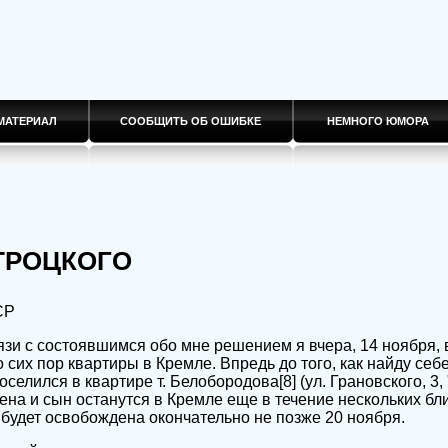
МАТЕРИАЛ
СООБЩИТЬ ОБ ОШИБКЕ
НЕМНОГО ЮМОРА
ТРОЦКОГО
СР
язи с состоявшимся обо мне решением я вчера, 14 ноября, 
сих пор квартиры в Кремле. Впредь до того, как найду себ
селился в квартире т. Белобородова[8] (ул. Грановского, 3, "
жена и сын останутся в Кремле еще в течение нескольких б
 будет освобождена окончательно не позже 20 ноября.