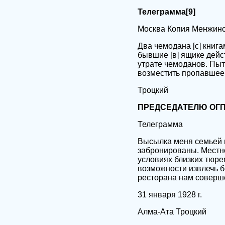
Телеграмма[9]
Москва Копия Менжинс
Два чемодана [с] книга
бывшие [в] ящике дейс
утрате чемоданов. Пыт
возместить пропавшее,
Троцкий
ПРЕДСЕДАТЕЛЮ ОГП
Телеграмма
Высылка меня семьей 
забронированы. Местно
условиях близких тюре
возможности извлечь бе
ресторана нам соверше
31 января 1928 г.
Алма-Ата Троцкий