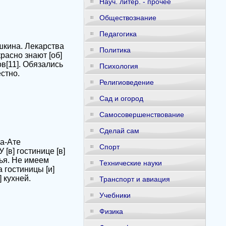
Науч. литер. - прочее
Обществознание
Педагогика
ишкина. Лекарства
Политика
расно знают [об]
в[11]. Обязались
Психология
стно.
Религиоведение
Сад и огород
Самосовершенствование
Сделай сам
а-Ате
Спорт
[в] гостинице [в]
ья. Не имеем
Технические науки
 гостиницы [и]
 кухней.
Транспорт и авиация
Учебники
Физика