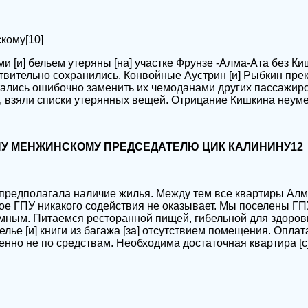
кому[10]
ми [и] бельем утеряны [на] участке Фрунзе -Алма-Ата без К
твительно сохранились. Конвойные Аустрин [и] Рыбкин прек
ались ошибочно заменить их чемоданами других пассажиро
 взяли списки утерянных вещей. Отрицание Кишкина неуме
У МЕНЖИНСКОМУ ПРЕДСЕДАТЕЛЮ ЦИК КАЛИНИНУ12
предполагала наличие жилья. Между тем все квартиры Алм
е ГПУ никакого содействия не оказывает. Мы поселены ГПУ 
мным. Питаемся ресторанной пищей, гибельной для здоров
лье [и] книги из багажа [за] отсутствием помещения. Оплата
нно не по средствам. Необходима достаточная квартира [с]