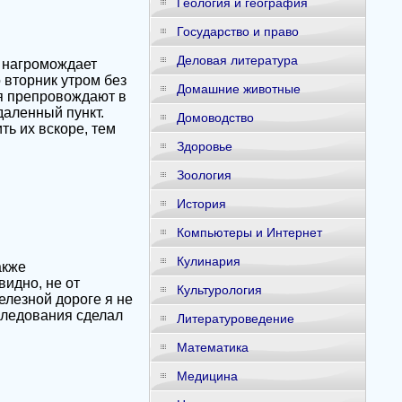
Геология и география
Государство и право
Деловая литература
е нагромождает
 вторник утром без
Домашние животные
я препровождают в
тдаленный пункт.
Домоводство
ть их вскоре, тем
Здоровье
Зоология
История
Компьютеры и Интернет
Кулинария
акже
идно, не от
Культурология
елезной дороге я не
 следования сделал
Литературоведение
Математика
Медицина