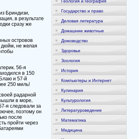
Геология и география
Государство и право
из Бриндизи,
ция, в результате
Деловая литература
одки сразу же
Домашние животные
вных островов
Домоводство
 дюйм, не желая
Здоровье
 чтобы
Зоология
терик. 56-я
История
аходился в 150
Блаю и 57-й
Компьютеры и Интернет
ее 250 миль!
Кулинария
 своей радарной
 вышли в море,
Культурология
57-я следовали за
Литературоведение
рючее, поэтому он
ько после
Математика
ть пройти через
 батареями
Медицина