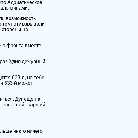
что Адриатическое
вало минами.
ли возможность
ю темноту взрывали
 стороны на
нию фронта вместе
я разбудил дежурный
тся 633-я, но тебе
 и 633-й может
иться. Дуг еще на
– запасной старший
льше никто ничего