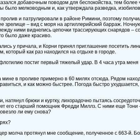
азался добавочным поводом для беспокойства, тем более 
ны было мелководным и, как утверждала разведка, изобило
пролив и патрулировали в районе Римини, поэтому получи
е зрелище – вид с моря на артиллерийский барраж. Ночну
ежду ними виднелись цепочки трассирующих снарядов – со
о было даже красиво.
ались у причала, и Корни принял приглашение посетить ли
, который как раз находился на отдыхе в городе.
 флотилию постиг первый тяжелый удар. В 4 часа утра мен
а мине в проливе примерно в 60 милях отсюда. Рядом находи
равиться, и как можно быстрее. Погода быстро ухудшается,
и, натянул брюки и куртку, лихорадочно пытаясь сосредоточ
ует его старший помощник Фредди Миллз. С ними еще Тони 
овезло ли ему снова?
ерях?
ер молча протянул мне сообщение, полученное с 663-й. Бо