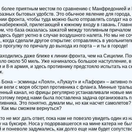
м более приятным местом по сравнению с Манфредонией и 
азных бытовых удобств. Это обычное явление для города,
инии фронта, чтобы туда можно было отправлять солдат на 
е набережной, прилегающей к южному входу в гавань. Главн
ом, что база оказалась зажатой между топливным причалом
десь будет уютно в случае воздушного налета. Но мы не со
 когда сделали другое открытие: отправляясь в увольните
прогулку по причалу до выхода из порта – и ты в городе!
аходились даже ближе к линии фронта, чем на Сицилии. По
ыло около 50 миль. Уже начиналось большое наступление, 
и и 8-я армия, и здесь противнику предстояло испытать на 
ж.
 Бона – эсминцы «Лоял», «Лукаут» и «Лафори» – активно 
ни вели с моря обстрел противника с фланга. Минные траль
енный канал, но фрицы регулярно устанавливали новые ми
поэтому перед нами была поставлена задача организовать 
ивника. Это понятно, думали мы, но как насчет самолетов? 
? Как мы сможем вернуться?
то не мог дать ответ, пока нам не повезло увидеть один из 
 на буксире. Носа у подорвавшегося на мине катера не бы
 и поневоле задумались, как долго еще нам будет сопутств