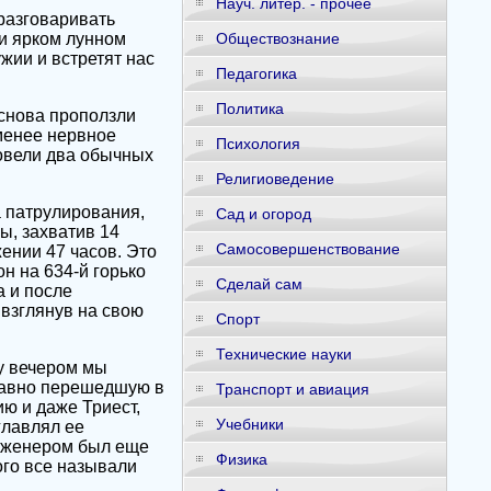
Науч. литер. - прочее
разговаривать
и ярком лунном
Обществознание
жии и встретят нас
Педагогика
Политика
 снова проползли
 менее нервное
Психология
овели два обычных
Религиоведение
а патрулирования,
Сад и огород
ы, захватив 14
Самосовершенствование
ении 47 часов. Это
н на 634-й горько
Сделай сам
а и после
взглянув на свою
Спорт
Технические науки
у вечером мы
едавно перешедшую в
Транспорт и авиация
ю и даже Триест,
Учебники
главлял ее
нженером был еще
Физика
ого все называли