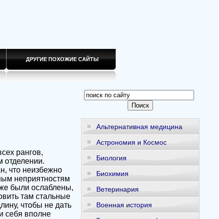
ДРУГИЕ ПОХОЖИЕ САЙТЫ
Альтернативная медицина
Астрономия и Космос
сех рангов,
Биология
м отделении.
н, что неизбежно
Биохимия
зным неприятностям
уже были ослаблены,
Ветеринария
овить там стальные
ину, чтобы не дать
Военная история
и себя вполне