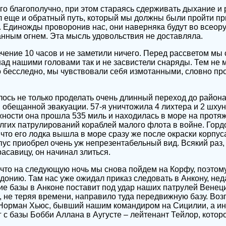
го благополучно, при этом стараясь сдерживать дыхание и 
 еще и обратный путь, который мы должны были пройти пр
. Единожды проворонив нас, они наверняка будут во всеору
анным огнем. Эта мысль удовольствия не доставляла.
чение 10 часов и не заметили ничего. Перед рассветом мы
над нашими головами так и не засвистели снаряды. Тем не
 бесследно, мы чувствовали себя измотанными, словно пр
ось не только проделать очень длинный переход до район
в обещанной эвакуации. 57-я уничтожила 4 лихтера и 2 шхун
ности она прошла 535 миль и находилась в море на протяж
лгих патрулирований кораблей малого флота в войне. Гордо
что его лодка вышла в море сразу же после окраски корпус
с приобрел очень уж непрезентабельный вид. Всякий раз, 
асавицу, он начинал злиться.
 что на следующую ночь мы снова пойдем на Корфу, поэтом
онию. Там нас уже ожидал приказ следовать в Анкону, н
ие базы в Анконе поставит под удар наших патрулей Венеци
 не теряя времени, направило туда передвижную базу. Воз
Норман Хьюс, бывший нашим командиром на Сицилии, а и
 с базы Бобби Аллана в Аугусте – лейтенант Тейлор, котор