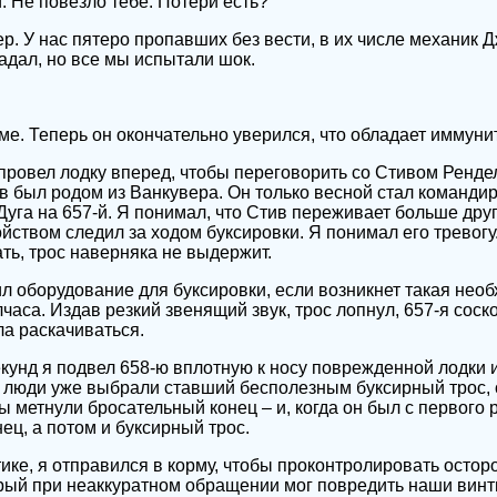
. Не повезло тебе. Потери есть?
ер. У нас пятеро пропавших без вести, в их числе механик 
адал, но все мы испытали шок.
рме. Теперь он окончательно уверился, что обладает иммуни
 провел лодку вперед, чтобы переговорить со Стивом Ренде
в был родом из Ванкувера. Он только весной стал командир
га на 657-й. Я понимал, что Стив переживает больше друг
ством следил за ходом буксировки. Я понимал его тревогу.
ть, трос наверняка не выдержит.
л оборудование для буксировки, если возникнет такая необ
часа. Издав резкий звенящий звук, трос лопнул, 657-я соск
а раскачиваться.
екунд я подвел 658-ю вплотную к носу поврежденной лодки 
го люди уже выбрали ставший бесполезным буксирный трос, 
 метнули бросательный конец – и, когда он был с первого р
ец, а потом и буксирный трос.
ике, я отправился в корму, чтобы проконтролировать осто
орый при неаккуратном обращении мог повредить наши винт