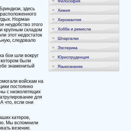
Философия
Бриндизи, здесь
Химия
 расположенного
отдых. Норман
Хиромантия
ое неудобство этого
Хобби и ремесла
 и крупным складом
чли этот недостаток
Шпаргалки
льную, следовало
Эзотерика
ка бои шли вокруг
Юриспруденция
в котором были
себе знаменитый
Языкознание
помогали войскам на
щики постоянно
ны с низколетящих
патрулирование для
А что, если они
наших катеров,
ло. Мы вспомнили
овать везение.