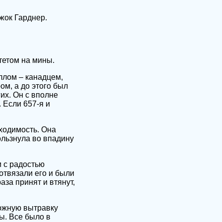
Джок Гарднер.
тетом на мины.
ллом – канадцем,
ом, а до этого был
их. Он с вполне
 Если 657-я и
ходимость. Она
ользнула во впадину
и с радостью
отвязали его и были
аза принят и втянут,
рожную вытравку
ы. Все было в