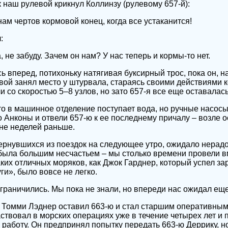
 наш рулевой крикнул Коллинзу (рулевому 657-й):
нам чертов кормовой конец, когда все устаканится!
:
, не забуду. Зачем он нам? У нас теперь и кормы-то нет.
 вперед, потихоньку натягивая буксирный трос, пока он, на
вой занял место у штурвала, стараясь своими действиями 
 со скоростью 5–8 узлов, но зато 657-я все еще оставалась
о в машинное отделение поступает вода, но ручные насосы
 Анконы и отвели 657-ю к ее последнему причалу – возле о
не неделей раньше.
 вернувшихся из поездок на следующее утро, ожидало нерад
 была большим несчастьем – мы столько времени провели в
аких отличных моряков, как Джок Гарднер, который успел за
и», было вовсе не легко.
граничились. Мы пока не знали, но впереди нас ожидал еще
 Томми Лэднер оставил 663-ю и стал старшим оперативны
ствовал в морских операциях уже в течение четырех лет и 
 работу. Он предпринял попытку передать 663-ю Деррику, н