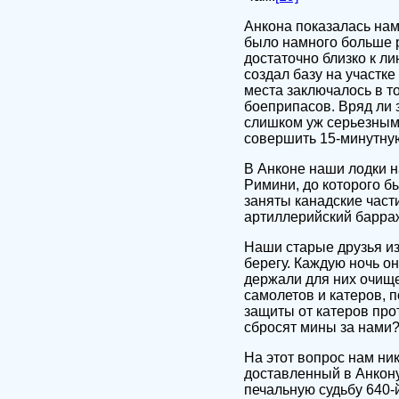
Анкона показалась на
было намного больше р
достаточно близко к л
создал базу на участк
места заключалось в т
боеприпасов. Вряд ли з
слишком уж серьезным,
совершить 15-минутную 
В Анконе наши лодки н
Римини, до которого б
заняты канадские част
артиллерийский барра
Наши старые друзья из
берегу. Каждую ночь о
держали для них очищ
самолетов и катеров, 
защиты от катеров прот
сбросят мины за нами
На этот вопрос нам ник
доставленный в Анкону
печальную судьбу 640-й