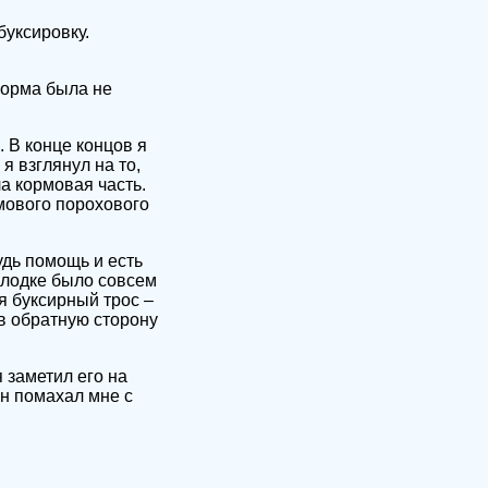
буксировку.
корма была не
 В конце концов я
я взглянул на то,
а кормовая часть.
мового порохового
удь помощь и есть
 лодке было совсем
я буксирный трос –
в обратную сторону
 заметил его на
он помахал мне с