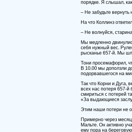
порядке. Я слышал, как
– Не забудьте вернуть 
На что Коллинз ответил
– Не волнуйся, старина
Мы медленно двинулись
себя нужный вес. Руле
рысканье 657-й. Мы шли
Тони просемафорил, чт
В 10.00 мы доползли до
подорвавшегося на ми
Так что Корни и Дуга,
всех нас потеря 657-й
смириться с потерей т
«За выдающиеся заслуг
Этим наши потери не о
Примерно через месяц
Мальте. Он активно уча
ему пора на береговую