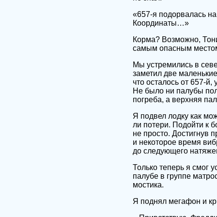
«657-я подорвалась на
Координаты…»
Корма? Возможно, Тони
самым опасным место
Мы устремились в севе
заметил две маленькие 
что осталось от 657-й,
Не было ни палубы по
погреба, а верхняя па
Я подвел лодку как мож
ли потери. Подойти к 
не просто. Достигнув 
и некоторое время виб
до следующего натяжен
Только теперь я смог у
палубе в группе матро
мостика.
Я поднял мегафон и кр