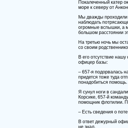
Покалеченный катер ок
море к северу от Анко
Мы дважды проходили 
наблюдать потрясающе
огромные вспышки, а м
большом расстоянии эт
На третью ночь мы ост
со своим родственником
В его отсутствие нашу
офицер базы:
– 657-я подорвалась н
придется тоже туда отп
понадобиться помощь.
Я сунул ноги в сандали
Корсике, 657-й команд
помощник флотилии. П
– Есть сведения о пот
В ответ дежурный офиц
не знал.