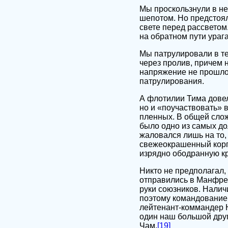
Мы проскользнули в не
шепотом. Но предстоял
свете перед рассветом
на обратном пути ураг
Мы патрулировали в те
через пролив, причем 
напряжение не прошло
патрулирования.
А флотилии Тима довел
но и «поучаствовать» 
пленных. В общей слож
было одно из самых до
жаловался лишь на то, 
свежеокрашенный корпу
изрядно ободранную кр
Никто не предполагал,
отправились в Манфред
руки союзников. Налич
поэтому командование,
лейтенант-коммандер 
один наш большой друг
Чам.
[19]