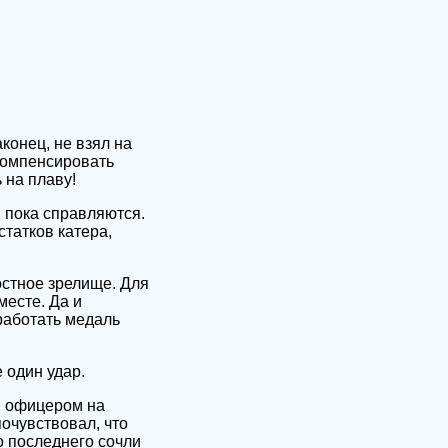
конец, не взял на
компенсировать
 на плаву!
 пока справляются.
статков катера,
остное зрелище. Для
месте. Да и
работать медаль
 один удар.
м офицером на
почувствовал, что
о последнего сочли