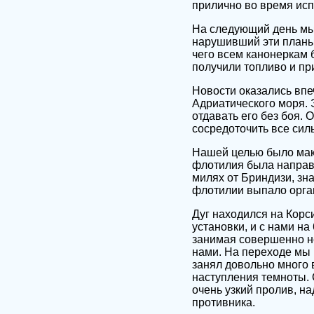
прилично во время ис
На следующий день мы 
нарушивший эти планы.
чего всем канонеркам 
получили топливо и пр
Новости оказались вп
Адриатического моря. 
отдавать его без боя.
сосредоточить все сил
Нашей целью было макс
флотилия была направ
милях от Бриндизи, зна
флотилии выпало орган
Дуг находился на Корс
установки, и с нами н
занимая совершенно не
нами. На переходе мы 
занял довольно много 
наступления темноты. 
очень узкий пролив, н
противника.