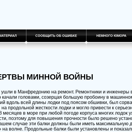
МАТЕРИАЛ
СООБЩИТЬ ОБ ОШИБКЕ
НЕМНОГО ЮМОРА
 ЖЕРТВЫ МИННОЙ ВОЙНЫ
 ушли в Манфредонию на ремонт. Ремонтники и инженеры в
ко качали головами, созерцая большую пробоину в машинно
ий вдоль всей длины лодки под поясом обшивки, был сорва
 на продольной жесткости лодки и могло привести к серье
8 месяцев в море при любой погоде корпуса многих лодок 
сти, поэтому для повышения прочности было решено устан
ашем случае эти балки должны были иметь максимальную дл
» на волне. Продольные балки были установлены и показал