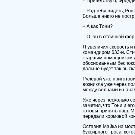
– Приветствую, Фредди
– Рад тебя видеть, Ров
Больше никто не постр
– А как Тони?
– О, он в отличной фо
Я увеличил скорость и
командиром 633-й. Сти
старшим помощником Ду
обоснованным беспокой
дальше будет так рыска
Рулевой уже приготови
возникла уже через пол
между волнами и начал
Уже через несколько с
заметил, что Тони и е
готовы принять наш. Мы
передали кормовой кон
Оставив Майка на мост
буксирного троса, кот