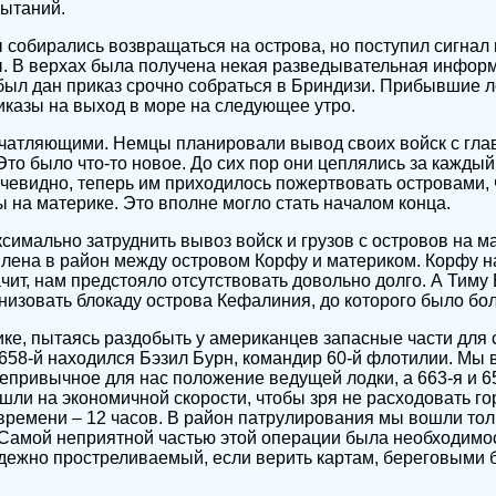
пытаний.
собирались возвращаться на острова, но поступил сигнал 
 В верхах была получена некая разведывательная информа
был дан приказ срочно собраться в Бриндизи. Прибывшие л
иказы на выход в море на следующее утро.
ечатляющими. Немцы планировали вывод своих войск с гла
Это было что-то новое. До сих пор они цеплялись за каждый
 Очевидно, теперь им приходилось пожертвовать островами,
ы на материке. Это вполне могло стать началом конца.
имально затруднить вывоз войск и грузов с островов на ма
лена в район между островом Корфу и материком. Корфу н
чит, нам предстояло отсутствовать довольно долго. А Тиму 
изовать блокаду острова Кефалиния, до которого было бол
ике, пытаясь раздобыть у американцев запасные части для
а 658-й находился Бэзил Бурн, командир 60-й флотилии. Мы
привычное для нас положение ведущей лодки, а 663-я и 6
шли на экономичной скорости, чтобы зря не расходовать го
времени – 12 часов. В район патрулирования мы вошли тол
Самой неприятной частью этой операции была необходимос
адежно простреливаемый, если верить картам, береговыми