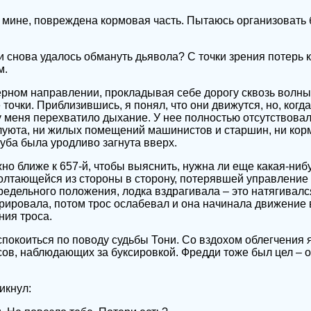
 мине, повреждена кормовая часть. Пытаюсь организовать 
 снова удалось обмануть дьявола? С точки зрения потерь 
м.
рном направлении, прокладывая себе дорогу сквозь волны.
точки. Приблизившись, я понял, что они движутся, но, когда 
 у меня перехватило дыхание. У нее полностью отсутствовал
луюта, ни жилых помещений машинистов и старшин, ни кор
луба была уродливо загнута вверх.
но ближе к 657-й, чтобы выяснить, нужна ли еще какая-ниб
болтающейся из стороны в сторону, потерявшей управление
предельного положения, лодка вздрагивала – это натягивалс
рировала, потом трос ослабевал и она начинала движение 
ия троса.
спокоиться по поводу судьбы Тони. Со вздохом облегчения я
сов, наблюдающих за буксировкой. Фредди тоже был цел – 
икнул: