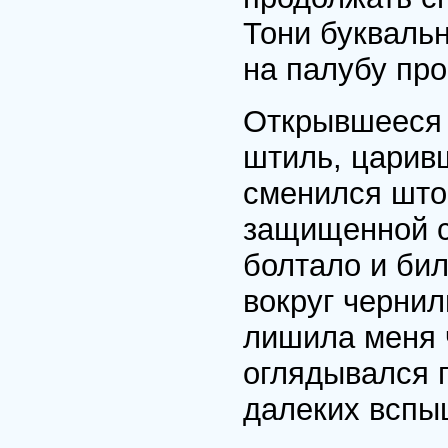
Тони буквальн
на палубу про
Открывшееся 
штиль, царив
сменился што
защищенной со
болтало и би
вокруг чернил
лишила меня ч
оглядывался п
далеких вспы