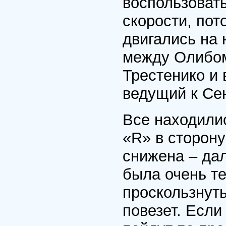
воспользоват
скорости, пот
двигались на 
между Олибом
Трестенико и
ведущий к Се
Все находили
«R» в сторону
снижена – да
была очень т
проскользнуть
повезет. Если