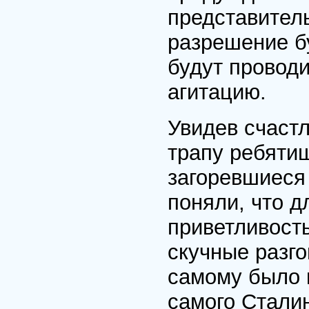
представитель
разрешение бу
будут провод
агитацию.
Увидев счаст
трапу ребятиш
загоревшиеся
поняли, что д
приветливость
скучные разго
самому было п
самого Сталин