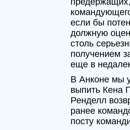
предержащих,
командующего
если бы потен
должную оцен
столь серьезн
получением з
еще в недале
В Анконе мы у
выпить Кена Г
Ренделл возвр
ранее команд
посту команд