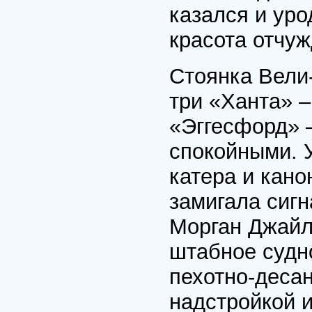
казался и ур
красота отчуж
Стоянка Вели
три «Ханта» 
«Эггесфорд» 
спокойными. 
катера и кано
замигала сиг
Морган Джайл
штабное судн
пехотно-деса
надстройкой 