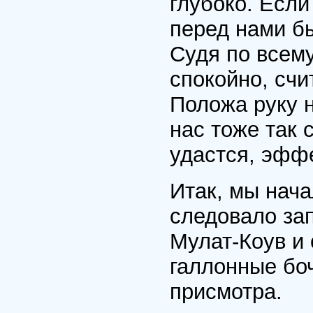
глубоко. Есл
перед нами бы
Судя по всему
спокойно, счи
Положа руку н
нас тоже так 
удастся, эфф
Итак, мы нача
следовало за
Мулат-Коув и 
галлонные бо
присмотра.