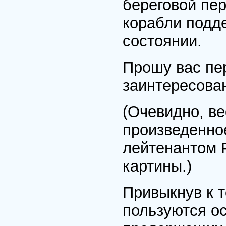
береговой пе
корабли подд
состоянии.
Прошу вас пе
заинтересова
(Очевидно, в
произведенно
лейтенантом 
картины.)
Привыкнув к т
пользуются о