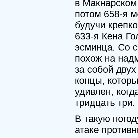
в Макнарском
потом 658-я 
будучи крепко
633-я Кена Го
эсминца. Со 
похож на надм
за собой двух
концы, которы
удивлен, когд
тридцать три.
В такую погод
атаке противн