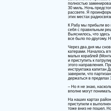
полностью заминирован
30 миль. Ночь предсто
рассвете. Я проинформ
этих местах радиосвяз
К Рабу мы прибыли во в
себя с правильным реш
Выяснилось, что здесь 
все было по-другому. 
Через два дня мы снов
катерами. Началось вт
малых кораблей (Монти
и приступить к патрул
этого направления. П
инструктажа капитан Д
заверили, что партиза
держаться в пределах 
– Но я не знаю, наскол
вполне могут понимат
На наших картах район
приступили к выполнен
тоже вниз не пошел. Н