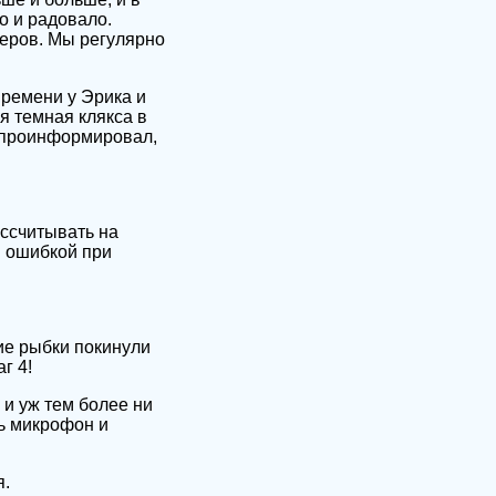
о и радовало.
теров. Мы регулярно
времени у Эрика и
я темная клякса в
и проинформировал,
ссчитывать на
й ошибкой при
кие рыбки покинули
г 4!
 и уж тем более ни
ть микрофон и
я.