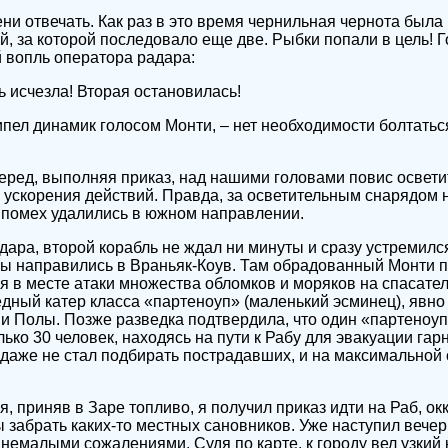
ни отвечать. Как раз в это время чернильная чернота была
, за которой последовало еще две. Рыбки попали в цель! 
 вопль оператора радара:
ь исчезла! Вторая остановилась!
ипел динамик голосом Монти, – нет необходимости болтатьс
еред, выполняя приказ, над нашими головами повис освети
 ускорения действий. Правда, за осветительным снарядом 
 помех удалились в южном направлении.
дара, второй корабль не ждал ни минуты и сразу устремилс
мы направились в Враньяк-Коув. Там обрадованный Монти п
 в месте атаки множества обломков и моряков на спасател
едный катер класса «партеноуп» (маленький эсминец), явн
и Полы. Позже разведка подтвердила, что один «партеноуп
ько 30 человек, находясь на пути к Рабу для эвакуации гар
даже не стал подбирать пострадавших, и на максимальной 
, приняв в Заре топливо, я получил приказ идти на Раб, ок
забрать каких-то местных сановников. Уже наступил вечер,
немалыми сожалениями. Судя по карте, к городу вел узкий 