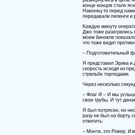
конце концов стало яс
Наконец-то перед нами
передавали пеленги и 
Каждую минуту операто
Джо тоже разогрелись 
моем бинокле показала
что тоже видит противн
– Подготовительный фла
Я представил Эрика и 
скорость исходя из пр
стрельбе торпедами.
Через несколько секун
– Флаг 4! – И мы услыш
свои трубы. И тут дина
Я был потрясен, но нео
разу не был на борту, 
ответить:
– Монти, это Ровер. Из