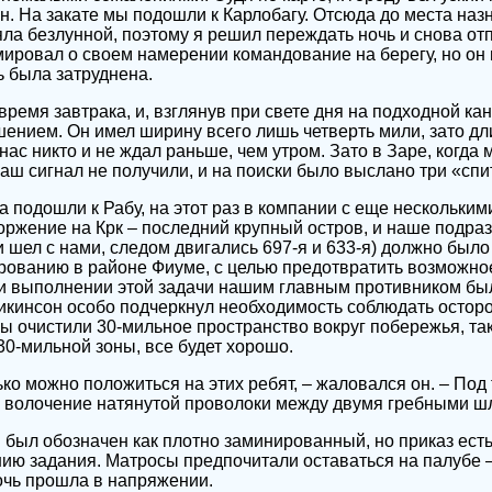
. На закате мы подошли к Карлобагу. Отсюда до места на
яла безлунной, поэтому я решил переждать ночь и снова отп
ировал о своем намерении командование на берегу, но он 
ь была затруднена.
ремя завтрака, и, взглянув при свете дня на подходной кан
ением. Он имел ширину всего лишь четверть мили, зато дли
нас никто и не ждал раньше, чем утром. Зато в Заре, когда 
Наш сигнал не получили, и на поиски было выслано три «сп
а подошли к Рабу, на этот раз в компании с еще нескольким
оржение на Крк – последний крупный остров, и наше подраз
 шел с нами, следом двигались 697-я и 633-я) должно было 
ированию в районе Фиуме, с целью предотвратить возможно
ри выполнении этой задачи нашим главным противником бы
икинсон особо подчеркнул необходимость соблюдать осторо
ны очистили 30-мильное пространство вокруг побережья, так
30-мильной зоны, все будет хорошо.
ько можно положиться на этих ребят, – жаловался он. – По
ь волочение натянутой проволоки между двумя гребными ш
 был обозначен как плотно заминированный, но приказ есть
ию задания. Матросы предпочитали оставаться на палубе –
очь прошла в напряжении.