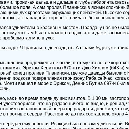
ами, проникая дальше и дальше в глубь лабиринта сквозь
в большое поле. А сам пролив Планински в ясный спокойны
ающими дух красотами окружающих пейзажей. Высокие се
востоке, а с западной стороны стелилась бесконечная цепь 
зался удивительно красивым местом. Правда, у нас не был
потому что там было так много лодок, что я даже засомнев
то пробормотал мне в ухо:
ам лодок? Правильно, двенадцать. А с нами будет уже трина
мышления продолжены не были, потому что после коротко
ствиями с Эриком Хевиттом (670-я) и Джо Хиллом (643-я) 
рный конец пролива Планински, где уже дважды бывали с 
ении подвоза подкрепления гарнизону Раба сейчас, когда 
. Монти вышел в море с Эриком, Деннис Бут на 697-й был в
кали.
но, как и во время предыдущих визитов. В 1.30 мы застоп
Я удостоверился, что на радаре ничего не видно, и решил, 
 позвонил взволнованный оператор радара и доложил, что в
е в пролив с севера. Расстояние до них составляло около 4
и передал ему новости. Реакция была незамедлительной. В
аходясь на траверзе друг у друга. Эхо становилось все бол