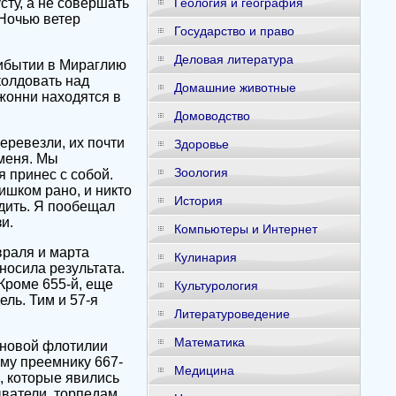
сту, а не совершать
Геология и география
 Ночью ветер
Государство и право
Деловая литература
рибытии в Мираглию
колдовать над
Домашние животные
жонни находятся в
Домоводство
перевезли, их почти
Здоровье
меня. Мы
Зоология
 принес с собой.
ишком рано, и никто
История
одить. Я пообещал
и.
Компьютеры и Интернет
враля и марта
Кулинария
носила результата.
Кроме 655-й, еще
Культурология
ль. Тим и 57-я
Литературоведение
Математика
 новой флотилии
му преемнику 667-
Медицина
, которые явились
ватели, торпедам