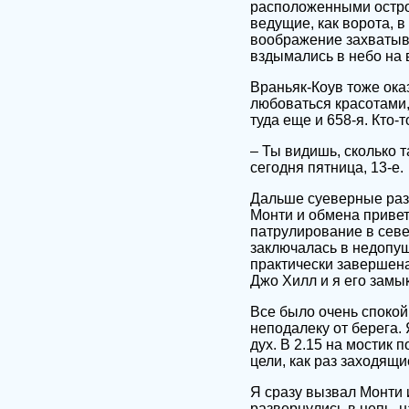
расположенными остров
ведущие, как ворота, 
воображение захватыв
вздымались в небо на 
Враньяк-Коув тоже ока
любоваться красотами, 
туда еще и 658-я. Кто-
– Ты видишь, сколько т
сегодня пятница, 13-е.
Дальше суеверные раз
Монти и обмена привет
патрулирование в севе
заключалась в недопущ
практически завершена
Джо Хилл и я его замы
Все было очень спокой
неподалеку от берега. 
дух. В 2.15 на мостик
цели, как раз заходящи
Я сразу вызвал Монти 
развернулись в цепь, н