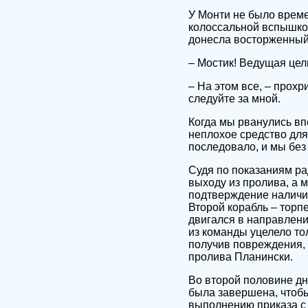
У Монти не было време
колоссальной вспышкой
донесла восторженный
– Мостик! Ведущая цел
– На этом все, – прохр
следуйте за мной.
Когда мы рванулись вп
неплохое средство для
последовало, и мы без
Судя по показаниям ра
выходу из пролива, а 
подтверждение наличия
Второй корабль – торп
двигался в направлени
из команды уцелело тол
получив повреждения, 
пролива Планински.
Во второй половине дня
была завершена, чтобы 
выполнению приказа с 