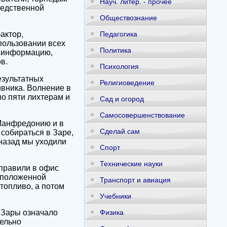
Науч. литер. - прочее
редственной
Обществознание
актор,
Педагогика
пользовании всех
Политика
ю информацию,
в.
Психология
езультатных
Религиоведение
ивника. Волнение в
о пяти лихтерам и
Сад и огород
Самосовершенствование
 Манфредонию и в
Сделай сам
 собираться в Заре,
 назад мы уходили
Спорт
Технические науки
аправили в офис
асположенной
Транспорт и авиация
топливо, а потом
Учебники
 Зары означало
Физика
лельно