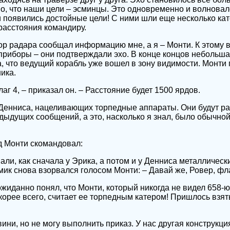
но, что наши цели – эсминцы. Это одновременно и волновал
 появились достойные цели! С ними шли еще несколько ка
расстояния командиру.
р радара сообщал информацию мне, а я – Монти. К этому 
приборы – они подтверждали эхо. В конце концов небольша
, что ведущий корабль уже вошел в зону видимости. Монт
ика.
г 4, – приказал он. – Расстояние будет 1500 ярдов.
Денниса, нацеливающих торпедные аппараты. Они будут ра
едыдущих сообщений, а это, насколько я знал, было обычно
д Монти скомандовал:
али, как сначала у Эрика, а потом и у Денниса металличес
мик снова взорвался голосом Монти: – Давай же, Ровер, фла
жиданно понял, что Монти, который никогда не видел 658-ю
скорее всего, считает ее торпедным катером! Пришлось взя
вини, но не могу выполнить приказ. У нас другая конструкци