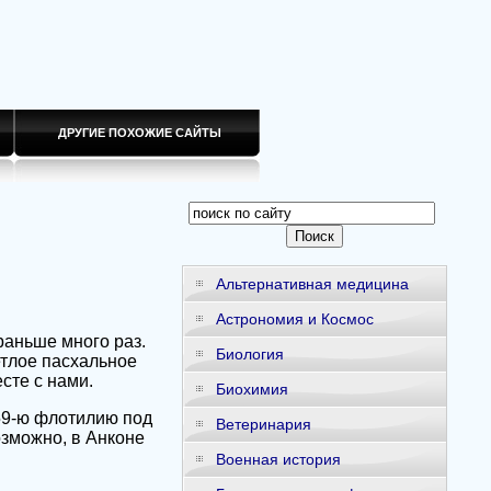
ДРУГИЕ ПОХОЖИЕ САЙТЫ
Альтернативная медицина
Астрономия и Космос
раньше много раз.
Биология
етлое пасхальное
сте с нами.
Биохимия
59-ю флотилию под
Ветеринария
озможно, в Анконе
Военная история