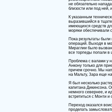
не обязательно напада
близости или под ней, 
К указанным техничес
выразившийся в тщател
имеющихся средств дл
моряки обеспечивали с
Пока результаты были
операций. Выходя в мо
Мираглии было вызвано
все торпеды попали в 
Проблема с валами у н
Анкону только для при
причем срочно. Мы нап
на Мальту, Зара еще н
Я был несколько расте
капитана Дикинсона. О
немного севернее, и и
встретиться с Монти и
Переход оказался воис
проделать замысловаты