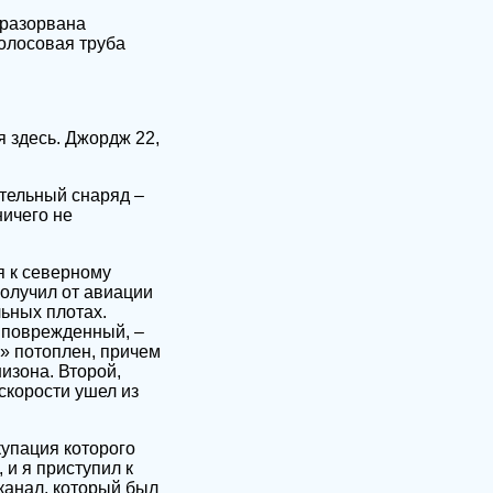
 разорвана
Голосовая труба
я здесь. Джордж 22,
тельный снаряд –
ничего не
я к северному
олучил от авиации
ьных плотах.
о поврежденный, –
» потоплен, причем
низона. Второй,
скорости ушел из
купация которого
 и я приступил к
канал, который был