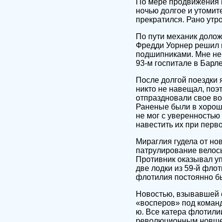
По мере продвижения на
ночью долгое и утомит
прекратился. Рано утр
По пути механик долож
Фредди Уорнер решил п
подшипниками. Мне не 
93-м госпитале в Барлет
После долгой поездки я
никто не навещал, поэ
отпраздновали свое во
Раненые были в хороше
не мог с уверенностью 
навестить их при перв
Мираглия гудела от но
патрулирование велось
Противник оказывал уп
две лодки из 59-й фло
флотилия постоянно бы
Новостью, взывавшей 
«восперов» под команд
ю. Все катера флотили
революционным новшес