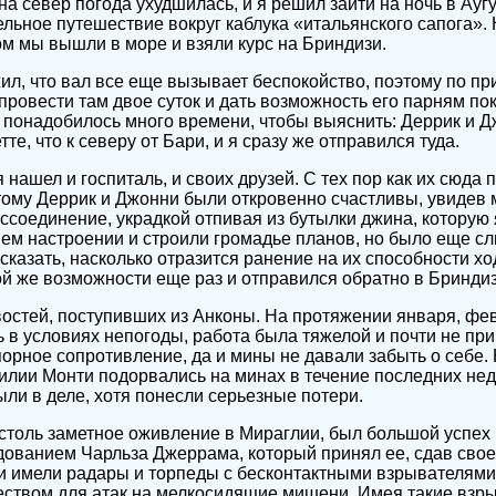
 север погода ухудшилась, и я решил зайти на ночь в Аугу
ельное путешествие вокруг каблука «итальянского сапога».
ом мы вышли в море и взяли курс на Бриндизи.
ил, что вал все еще вызывает беспокойство, поэтому по п
ровести там двое суток и дать возможность его парням по
понадобилось много времени, чтобы выяснить: Деррик и Д
те, что к северу от Бари, и я сразу же отправился туда.
 нашел и госпиталь, и своих друзей. С тех пор как их сюда 
тому Деррик и Джонни были откровенно счастливы, увидев 
ссоединение, украдкой отпивая из бутылки джина, которую я
м настроении и строили громадье планов, но было еще сл
сказать, насколько отразится ранение на их способности х
ой же возможности еще раз и отправился обратно в Бриндиз
востей, поступивших из Анконы. На протяжении января, фе
 в условиях непогоды, работа была тяжелой и почти не при
орное сопротивление, да и мины не давали забыть о себе. 
тилии Монти подорвались на минах в течение последних неде
ли в деле, хотя понесли серьезные потери.
столь заметное оживление в Мираглии, был большой успех
ованием Чарльза Джеррама, который принял ее, сдав свое
и имели радары и торпеды с бесконтактными взрывателями
твом для атак на мелкосидящие мишени. Имея такие взры