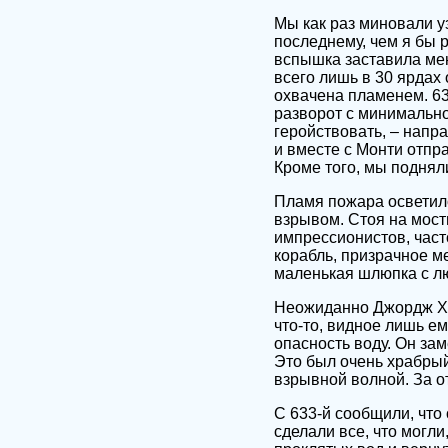
Мы как раз миновали у
последнему, чем я бы 
вспышка заставила мен
всего лишь в 30 ярдах 
охвачена пламенем. 63
разворот с минимальн
геройствовать, – напр
и вместе с Монти отпр
Кроме того, мы поднял
Пламя пожара осветило
взрывом. Стоя на мост
импрессионистов, част
корабль, призрачное м
маленькая шлюпка с лю
Неожиданно Джордж Хер
что-то, видное лишь е
опасность воду. Он за
Это был очень храбрый
взрывной волной. За о
С 633-й сообщили, что
сделали все, что могли