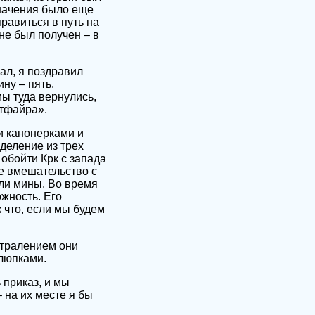
значения было еще
равиться в путь на
не был получен – в
ал, я поздравил
ну – пять.
мы туда вернулись,
итфайра».
и канонерками и
деление из трех
обойти Крк с запада
е вмешательство с
ли мины. Во время
жность. Его
 что, если мы будем
д тралением они
люпками.
 приказ, и мы
 на их месте я бы