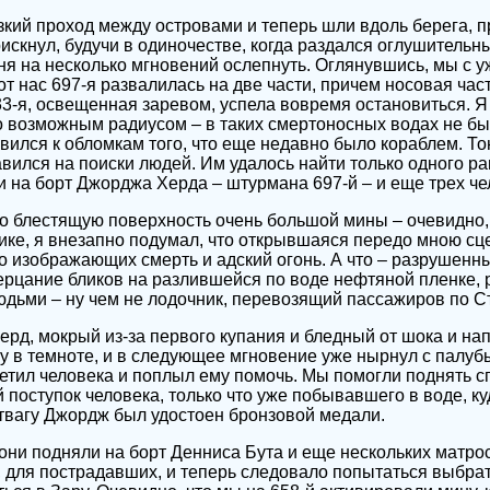
зкий проход между островами и теперь шли вдоль берега, п
рискнул, будучи в одиночестве, когда раздался оглушительн
я на несколько мгновений ослепнуть. Оглянувшись, мы с у
от нас 697-я развалилась на две части, причем носовая час
3-я, освещенная заревом, успела вовремя остановиться. 
о возможным радиусом – в таких смертоносных водах не б
авился к обломкам того, что еще недавно было кораблем. Т
авился на поиски людей. Им удалось найти только одного ра
и на борт Джорджа Херда – штурмана 697-й – и еще трех че
 блестящую поверхность очень большой мины – очевидно, 
ике, я внезапно подумал, что открывшаяся передо мною сц
о изображающих смерть и адский огонь. А что – разрушен
ерцание бликов на разлившейся по воде нефтяной пленке, 
дьми – ну чем не лодочник, перевозящий пассажиров по С
д, мокрый из-за первого купания и бледный от шока и нап
му в темноте, и в следующее мгновение уже нырнул с палуб
метил человека и поплыл ему помочь. Мы помогли поднять сп
 поступок человека, только что уже побывавшего в воде, ку
твагу Джордж был удостоен бронзовой медали.
 они подняли на борт Денниса Бута и еще нескольких матро
, для пострадавших, и теперь следовало попытаться выбрат