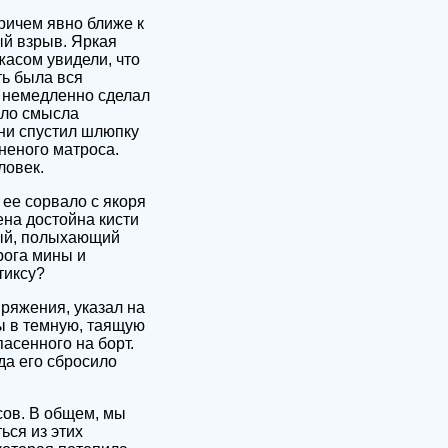
ричем явно ближе к
ый взрыв. Яркая
жасом увидели, что
ть была вся
Я немедленно сделал
ыло смысла
они спустил шлюпку
неного матроса.
ловек.
ее сорвало с якоря
ена достойна кисти
ный, полыхающий
рога мины и
тиксу?
ряжения, указал на
ы в темную, таящую
асенного на борт.
да его сбросило
сов. В общем, мы
ься из этих