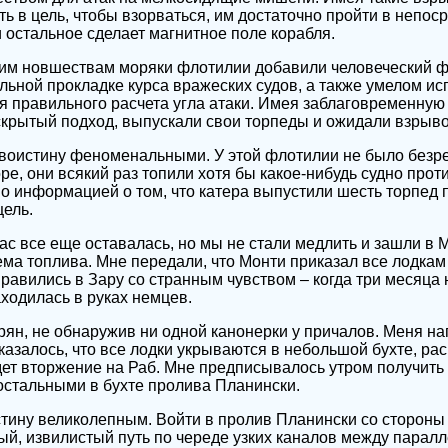
ть в цель, чтобы взорваться, им достаточно пройти в непос
и остальное сделает магнитное поле корабля.
ким новшествам моряки флотилии добавили человеческий ф
ьной прокладке курса вражеских судов, а также умелом ис
я правильного расчета угла атаки. Имея заблаговременну
крытый подход, выпускали свои торпеды и ожидали взрыво
 воистину феноменальными. У этой флотилии не было безр
ре, они всякий раз топили хотя бы какое-нибудь судно прот
 информацией о том, что катера выпустили шесть торпед п
цель.
ас все еще оставалась, но мы не стали медлить и зашли в
ема топлива. Мне передали, что Монти приказал все лодкам
равились в Зару со странным чувством – когда три месяца
аходилась в руках немцев.
рян, не обнаружив ни одной канонерки у причалов. Меня н
казалось, что все лодки укрываются в небольшой бухте, р
дет вторжение на Раб. Мне предписывалось утром получить 
 остальными в бухте пролива Планински.
тину великолепным. Войти в пролив Планински со стороны
й, извилистый путь по череде узких каналов между парал