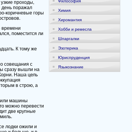
Философия
 узкие проходы,
й день поражал
Химия
ро-коричневые горы
островов.
Хиромантия
о времени
Хобби и ремесла
ался, поместится ли
Шпаргалки
Эзотерика
дцать. К тому же
Юриспруденция
го совещания с
Языкознание
мы сразу вышли на
Корни. Наша цель
оккупация
торым в строю, а
орили машины
что можно перевести
идит две крупные
 миль.
се лодки ожили и
ьше и больше, и в