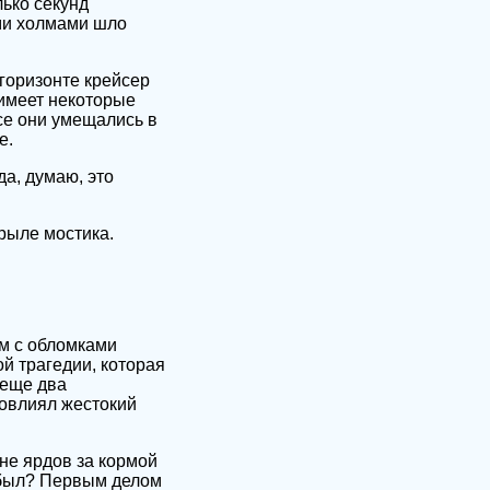
ько секунд
ыми холмами шло
 горизонте крейсер
 имеет некоторые
се они умещались в
е.
да, думаю, это
крыле мостика.
ом с обломками
й трагедии, которая
 еще два
повлиял жестокий
не ярдов за кормой
о был? Первым делом