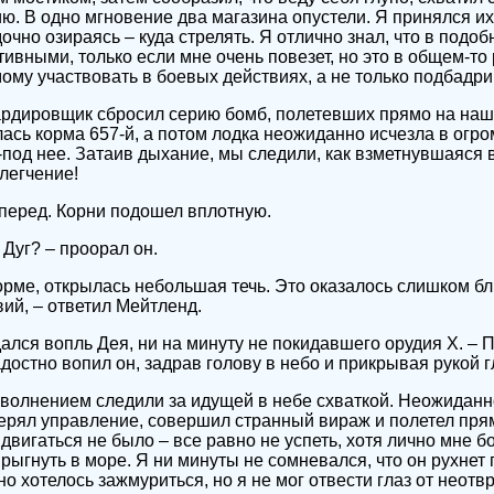
ию. В одно мгновение два магазина опустели. Я принялся и
чно озираясь – куда стрелять. Я отлично знал, что в подоб
вными, только если мне очень повезет, но это в общем-то 
мому участвовать в боевых действиях, а не только подбадри
рдировщик сбросил серию бомб, полетевших прямо на на
лась корма 657-й, а потом лодка неожиданно исчезла в огр
под нее. Затаив дыхание, мы следили, как взметнувшаяся в
легчение!
вперед. Корни подошел вплотную.
 Дуг? – проорал он.
орме, открылась небольшая течь. Это оказалось слишком бл
вий, – ответил Мейтленд.
ался вопль Дея, ни на минуту не покидавшего орудия Х. – 
достно вопил он, задрав голову в небо и прикрывая рукой г
волнением следили за идущей в небе схваткой. Неожиданн
ерял управление, совершил странный вираж и полетел пря
вигаться не было – все равно не успеть, хотя лично мне б
ыгнуть в море. Я ни минуты не сомневался, что он рухнет 
о хотелось зажмуриться, но я не мог отвести глаз от неотв