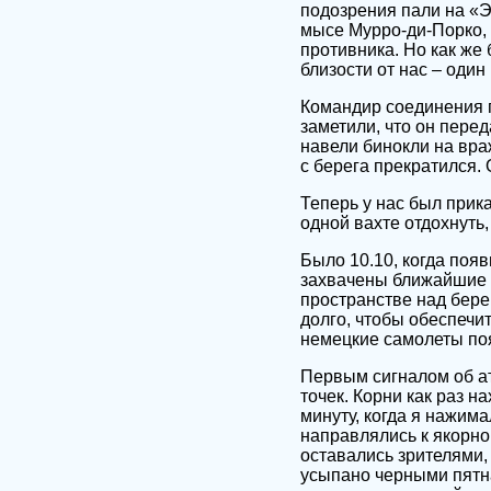
подозрения пали на «Э
мысе Мурро-ди-Порко, 
противника. Но как же
близости от нас – один
Командир соединения п
заметили, что он пере
навели бинокли на вра
с берега прекратился.
Теперь у нас был прик
одной вахте отдохнуть
Было 10.10, когда поя
захвачены ближайшие 
пространстве над бере
долго, чтобы обеспечи
немецкие самолеты поя
Первым сигналом об ат
точек. Корни как раз н
минуту, когда я нажим
направлялись к якорно
оставались зрителями,
усыпано черными пятн