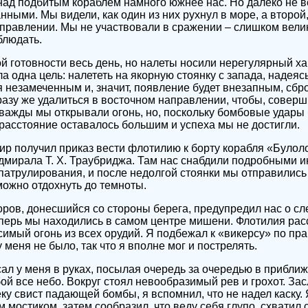
ад подбитым кораблем намного южнее нас. Но далеко не 
нными. Мы видели, как один из них рухнул в море, а второй
правлении. Мы не участвовали в сражении – слишком вели
блюдать.
й готовности весь день, но налеты носили нерегулярный ха
ла одна цель: налететь на якорную стоянку с запада, надеясь
 незамеченным и, значит, появление будет внезапным, сбр
разу же удалиться в восточном направлении, чтобы, соверш
Дважды мы открывали огонь, но, поскольку бомбовые удар
расстояние оставалось большим и успеха мы не достигли.
ир получил приказ вести флотилию к борту корабля «Булоло
дмирала Т. Х. Траубриджа. Там нас снабдили подробными и
атрулирования, и после недолгой стоянки мы отправились
можно отдохнуть до темноты.
ов, донесшийся со стороны берега, предупредил нас о сл
еперь мы находились в самом центре мишени. Флотилия рас
симый огонь из всех орудий. Я подбежал к «викерсу» по пра
меня не было, так что я вполне мог и пострелять.
ал у меня в руках, посылая очередь за очередью в прибл
ой все небо. Вокруг стоял невообразимый рев и грохот. З
у свист падающей бомбы, я вспомнил, что не надел каску. 
мостиком, затем сообразил, что веду себя глупо, схватил с