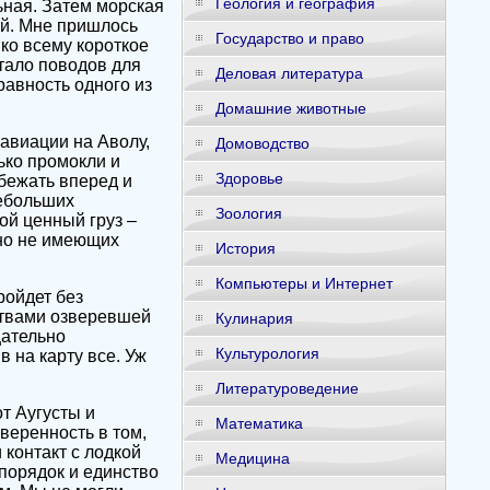
Геология и география
ьная. Затем морская
ей. Мне пришлось
Государство и право
 ко всему короткое
тало поводов для
Деловая литература
авность одного из
Домашние животные
авиации на Аволу,
Домоводство
ько промокли и
Здоровье
бежать вперед и
небольших
Зоология
ой ценный груз –
 но не имеющих
История
Компьютеры и Интернет
ройдет без
ртвами озверевшей
Кулинария
щательно
Культурология
 на карту все. Уж
Литературоведение
т Аугусты и
Математика
веренность в том,
 контакт с лодкой
Медицина
 порядок и единство