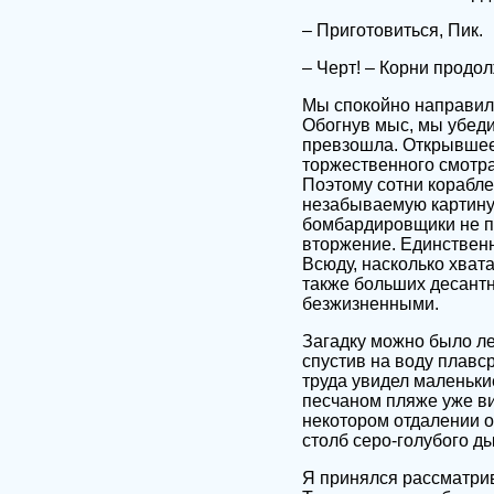
– Приготовиться, Пик.
– Черт! – Корни продо
Мы спокойно направили
Обогнув мыс, мы убеди
превзошла. Открывшее
торжественного смотра
Поэтому сотни корабле
незабываемую картину.
бомбардировщики не пи
вторжение. Единственн
Всюду, насколько хват
также больших десантн
безжизненными.
Загадку можно было ле
спустив на воду плавс
труда увидел маленьки
песчаном пляже уже ви
некотором отдалении о
столб серо-голубого д
Я принялся рассматрив