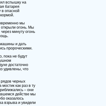
тил вспышку на
вая батарея
у в опасной
 кормой.
новременно мы
 открыли огонь. Мы
 через минуту огонь
мощь.
 машины и дать
лись пророческими.
, пока не будут
душном
духе достаточно
о удивлены, что
е рядов черных
 мостик как раз в ту
приближались – они
равшемся действе мы
ебо оказалось
а взрыва и увидели