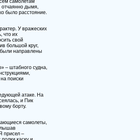
всем самолетам
, отчаянно дымя,
ко было расстояние.
рактер. У вражеских
, что их
осить свой
ив большой круг,
ы были направлены
» – штабного судна,
нструкциями,
 на поиски
едующей атаке. На
сеялась, и Пик
вому борту.
ижающиеся самолеты,
аслышав
Я присел –
 полки каску и