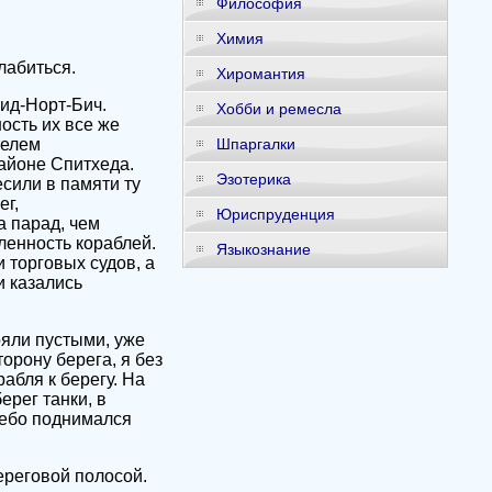
Философия
Химия
лабиться.
Хиромантия
ид-Норт-Бич.
Хобби и ремесла
ость их все же
телем
Шпаргалки
районе Спитхеда.
Эзотерика
сили в памяти ту
ег,
Юриспруденция
 парад, чем
ленность кораблей.
Языкознание
 торговых судов, а
и казались
ояли пустыми, уже
орону берега, я без
абля к берегу. На
рег танки, в
небо поднимался
ереговой полосой.