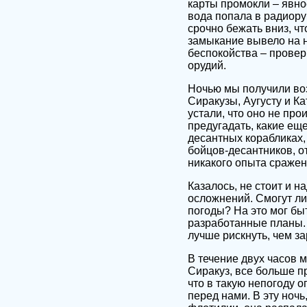
карты промокли – явно
вода попала в радиору
срочно бежать вниз, чт
замыкание вывело на н
беспокойства – прове
орудий.
Ночью мы получили во
Сиракузы, Аугусту и К
устали, что оно не пр
предугадать, какие ещ
десантных корабликах,
бойцов-десантников, о
никакого опыта сражен
Казалось, не стоит и н
осложнений. Смогут ли
погоды? На это мог быт
разработанные планы. 
лучше рискнуть, чем за
В течение двух часов 
Сиракуз, все больше п
что в такую непогоду о
перед нами. В эту ночь