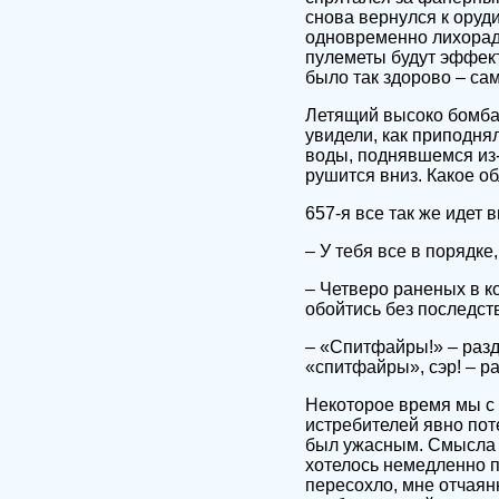
снова вернулся к оруд
одновременно лихорадо
пулеметы будут эффекти
было так здорово – са
Летящий высоко бомба
увидели, как приподня
воды, поднявшемся из-
рушится вниз. Какое об
657-я все так же идет 
– У тебя все в порядке,
– Четверо раненых в к
обойтись без последст
– «Спитфайры!» – разд
«спитфайры», сэр! – ра
Некоторое время мы с 
истребителей явно пот
был ужасным. Смысла д
хотелось немедленно пр
пересохло, мне отчаянн