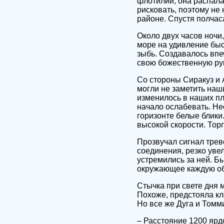
флотилии, она распала
рисковать, поэтому н
районе. Спустя полчаса
Около двух часов ночи
море на удивление быс
зыбь. Создавалось впе
свою божественную рук
Со стороны Сиракуз и 
могли не заметить наш
изменилось в наших пл
начало ослабевать. Не
горизонте белые блики
высокой скорости. Тор
Прозвучал сигнал трев
соединения, резко уве
устремились за ней. Б
окружающее каждую об
Стычка при свете дня 
Похоже, предстояла кла
Но все же Дуга и Томм
– Расстояние 1200 ярдо