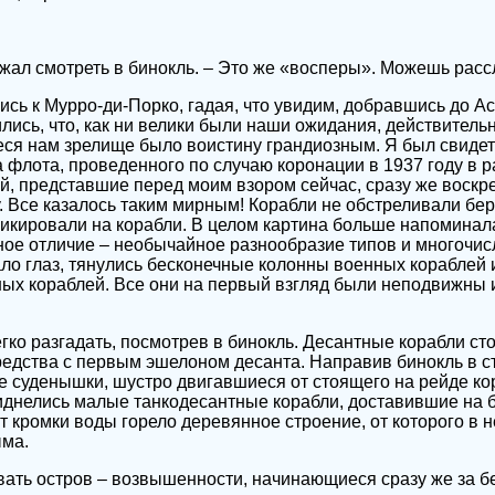
лжал смотреть в бинокль. – Это же «восперы». Можешь расс
сь к Мурро-ди-Порко, гадая, что увидим, добравшись до Ас
лись, что, как ни велики были наши ожидания, действительн
ся нам зрелище было воистину грандиозным. Я был свиде
 флота, проведенного по случаю коронации в 1937 году в 
й, представшие перед моим взором сейчас, сразу же воскре
 Все казалось таким мирным! Корабли не обстреливали бер
кировали на корабли. В целом картина больше напоминала
ое отличие – необычайное разнообразие типов и многочис
ало глаз, тянулись бесконечные колонны военных кораблей и
ых кораблей. Все они на первый взгляд были неподвижны 
гко разгадать, посмотрев в бинокль. Десантные корабли ст
редства с первым эшелоном десанта. Направив бинокль в ст
е суденышки, шустро двигавшиеся от стоящего на рейде кор
днелись малые танкодесантные корабли, доставившие на бе
т кромки воды горело деревянное строение, от которого в 
ыма.
ать остров – возвышенности, начинающиеся сразу же за б