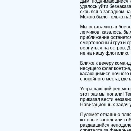
дым, поднимающийся н
удалось уйти безнаказа
скрылся в западном на
Можно было только на
Мы оставались в боево
летчиков, казалось, бы
приближение останется
смертоносный груз и с
вернуться на остров. 
не на нашу флотилию, 
Ближе к вечеру команд
несущего флаг контр-а
касающимися ночного п
спокойного места, где 
Устрашающий рев мотор
этот раз мы попали! Т
приказал вести незави
Навигационных задач у 
Пулемет отчаянно пляс
которые заполнили соб
раздавшийся неподалек
спрятался за фанерным 