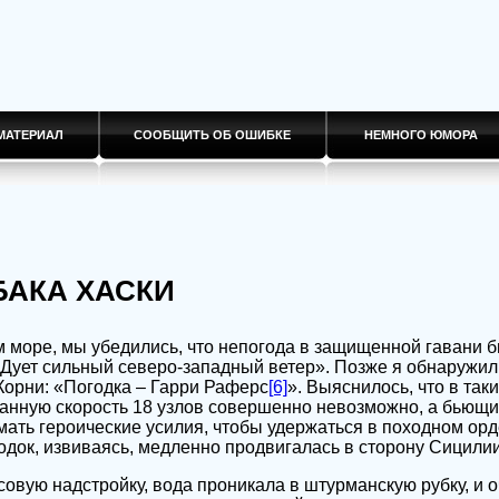
МАТЕРИАЛ
СООБЩИТЬ ОБ ОШИБКЕ
НЕМНОГО ЮМОРА
ОБАКА ХАСКИ
 море, мы убедились, что непогода в защищенной гавани 
«Дует сильный северо-западный ветер». Позже я обнаружил 
орни: «Погодка – Гарри Раферс
[6]
». Выяснилось, что в так
анную скорость 18 узлов совершенно невозможно, а бьющи
ать героические усилия, чтобы удержаться в походном ор
одок, извиваясь, медленно продвигалась в сторону Сицилии
овую надстройку, вода проникала в штурманскую рубку, и о