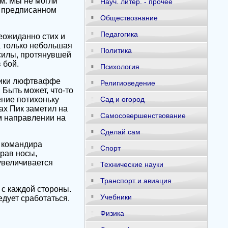
ом. Мы не могли
Науч. литер. - прочее
в предписанном
Обществознание
Педагогика
еожиданно стих и
а только небольшая
Политика
 силы, протянувшей
 бой.
Психология
дчики люфтваффе
Религиоведение
Быть может, что-то
ение потихоньку
Сад и огород
ах Пик заметил на
Самосовершенствование
м направлении на
Сделай сам
а командира
Спорт
драв носы,
увеличивается
Технические науки
Транспорт и авиация
 с каждой стороны.
Учебники
едует сработаться.
Физика