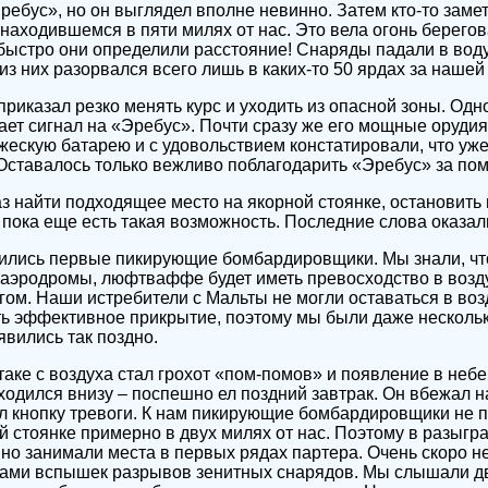
ребус», но он выглядел вполне невинно. Затем кто-то заме
находившемся в пяти милях от нас. Это вела огонь берего
 быстро они определили расстояние! Снаряды падали в вод
 из них разорвался всего лишь в каких-то 50 ярдах за нашей
риказал резко менять курс и уходить из опасной зоны. Од
дает сигнал на «Эребус». Почти сразу же его мощные орудия
жескую батарею и с удовольствием констатировали, что уже
 Оставалось только вежливо поблагодарить «Эребус» за по
аз найти подходящее место на якорной стоянке, остановить
, пока еще есть такая возможность. Последние слова оказа
вились первые пикирующие бомбардировщики. Мы знали, что
аэродромы, люфтваффе будет иметь превосходство в воз
гом. Наши истребители с Мальты не могли оставаться в воз
ть эффективное прикрытие, поэтому мы были даже нескольк
вились так поздно.
аке с воздуха стал грохот «пом-помов» и появление в неб
аходился внизу – поспешно ел поздний завтрак. Он вбежал на
ал кнопку тревоги. К нам пикирующие бомбардировщики не 
й стоянке примерно в двух милях от нас. Поэтому в разыг
 но занимали места в первых рядах партера. Очень скоро н
ами вспышек разрывов зенитных снарядов. Мы слышали дв