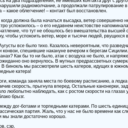
сь на два подразделения, не имевших контакта друг с друг
е нарушили радиомолчание, а продолжали патрулирование 
 – какое облегчение! – контакт был восстановлен.
, когда должна была начаться высадка, ветер совершенно н
тро успокоилось – о его недавнем неистовстве напоминал
чатление, что тут не обошлось без вмешательства высшей
у, чтобы успокоить ветер, море и тысячи людей, рвущихся в
Аугусты все было тихо. Казалось невероятным, что разве
и конвои, спешившие накануне вечером к берегам Сицилии. 
анах? Как бы то ни было, атак с воздуха не было, и напряж
ожиданно оно вернулось. В мутных предрассветных сумерк
. В бинокль мы рассмотрели шесть катеров, идущих в южно
педные катера!
оги, команда заняла места по боевому расписанию, а лодк
личив скорость, прыгнула вперед. Остальные канонерки, за
ыло любопытно наблюдать, как с ростом скорости на глазах 
лако брызг.
между дог-ботами и торпедными катерами. По шесть единиц
ссическая партия. Жаль, что у нас не было времени как сл
и мы знали достаточно хорошо.
в, сэр.