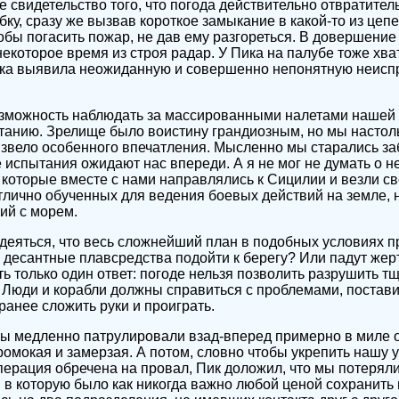
е свидетельство того, что погода действительно отвратител
бку, сразу же вызвав короткое замыкание в какой-то из цеп
обы погасить пожар, не дав ему разгореться. В довершение
екоторое время из строя радар. У Пика на палубе тоже хва
рка выявила неожиданную и совершенно непонятную неиспр
зможность наблюдать за массированными налетами нашей 
атанию. Зрелище было воистину грандиозным, но мы настол
оизвело особенного впечатления. Мысленно мы старались за
е испытания ожидают нас впереди. А я не мог не думать о 
 которые вместе с нами направлялись к Сицилии и везли св
тлично обученных для ведения боевых действий на земле,
ий с морем.
адеяться, что весь сложнейший план в подобных условиях п
 десантные плавсредства подойти к берегу? Или падут же
ь только один ответ: погоде нельзя позволить разрушить т
Люди и корабли должны справиться с проблемами, поставив
ранее сложить руки и проиграть.
мы медленно патрулировали взад-вперед примерно в миле о
ромокая и замерзая. А потом, словно чтобы укрепить нашу у
перация обречена на провал, Пик доложил, что мы потеряли
, в которую было как никогда важно любой ценой сохранить