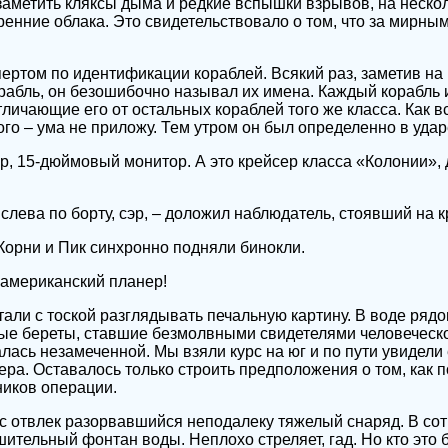
аметить кляксы дыма и редкие вспышки взрывов, на нескол
енние облака. Это свидетельствовало о том, что за мирн
пертом по идентификации кораблей. Всякий раз, заметив на
рабль, он безошибочно называл их имена. Каждый корабль
тличающие его от остальных кораблей того же класса. Как в
го – ума не приложу. Тем утром он был определенно в удар
р, 15-дюймовый монитор. А это крейсер класса «Колонии», 
слева по борту, сэр, – доложил наблюдатель, стоявший на 
 Корни и Пик синхронно подняли бинокли.
 американский планер!
али с тоской разглядывать печальную картину. В воде ряд
ые береты, ставшие безмолвными свидетелями человеческо
алась незамеченной. Мы взяли курс на юг и по пути увидели
ра. Оставалось только строить предположения о том, как 
ников операции.
 отвлек разорвавшийся неподалеку тяжелый снаряд. В сот
шительный фонтан воды. Неплохо стреляет, гад. Но кто эт