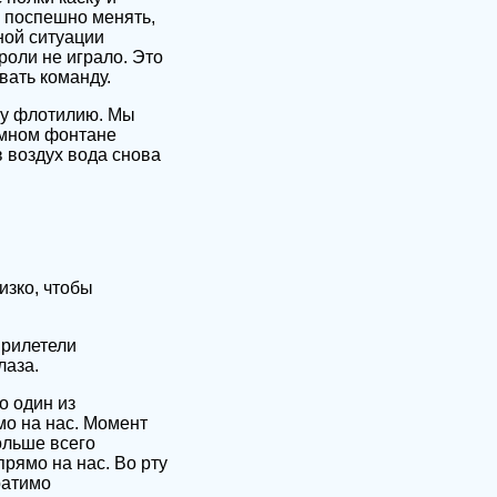
х поспешно менять,
ной ситуации
роли не играло. Это
вать команду.
шу флотилию. Мы
омном фонтане
 воздух вода снова
изко, чтобы
Прилетели
лаза.
о один из
мо на нас. Момент
ольше всего
прямо на нас. Во рту
ратимо