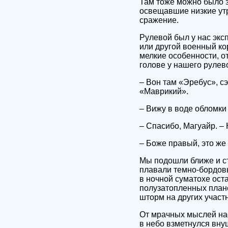
Там тоже можно было з
освещавшие низкие утр
сражение.
Рулевой был у нас экс
или другой военный ко
мелкие особенности, о
голове у нашего рулево
– Вон там «Эребус», сэ
«Маврикий».
– Вижу в воде обломки 
– Спасибо, Магуайр. –
– Боже правый, это же
Мы подошли ближе и ст
плавали темно-бордов
в ночной суматохе ост
полузатопленных плане
шторм на других участ
От мрачных мыслей нас
в небо взметнулся вну