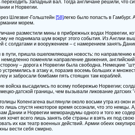
переходить Западный вал. Тогда англичане решили, что с
ании и Норвегии.
ерез Шлезвиг-Гольштейн
[58]
легко было попасть в Гамбург. 
ермании морем.
гличане разместили мины в прибрежных водах Норвегии, ко
ому не поднимала шум вокруг этого события. Из Англии в
ей с солдатами и вооружением – с намерением занять Дани
и в пути, пришла ошеломляющая новость: по направлению 
 немедленно поменяли направление движения, английский 
сторону – дорога к Норвегии была свободна. Немецкие "шту
 устремились в атаку и, поразив восемь больших и множес
лоу и забросали бомбами пять стоящих там кораблей.
е войска высадились по всему побережью Норвегии; солд
ецко-датской границы, чем вызывали ликование датских "
столицы Копенгагена выглянули около восьми утра из окон и
о лишь спустя некоторое время осознали, что это немцы. 
ам Дании и Норвегии меморандумы одного и того же содер
ия хочет всего лишь занять обе страны и взять их под свою
вать их как театр военных действий. Армии обеих оккупир
жны вести себя смирно.