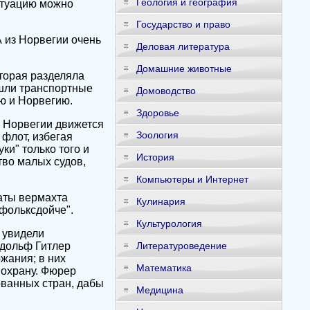
Геология и география
итуацию можно
Государство и право
А из Норвегии очень
Деловая литература
Домашние животные
торая разделяла
ышли транспортные
Домоводство
ю и Норвегию.
Здоровье
к Норвегии движется
Зоология
флот, избегая
ки" только того и
История
тво малых судов,
Компьютеры и Интернет
аты вермахта
Кулинария
фольксдойче".
Культурология
 увидели
Адольф Гитлер
Литературоведение
жания; в них
Математика
 охрану. Фюрер
ованных стран, дабы
Медицина