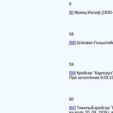
6
[6]
Франц Иосиф (1830-
58
[58]
Шлезвиг-Гольштейн,
59
[59]
Крейсер "Карлсруэ" 
При затоплении 9.04.19
60
[60]
Тяжелый крейсер "Б
на воду, 20. 09. 1939 