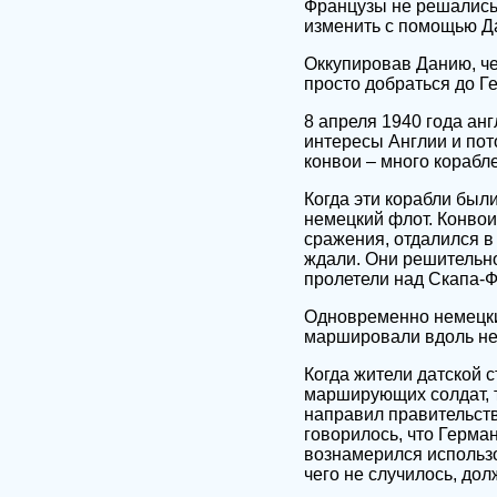
Французы не решались 
изменить с помощью Д
Оккупировав Данию, ч
просто добраться до Г
8 апреля 1940 года ан
интересы Англии и пот
конвои – много корабл
Когда эти корабли был
немецкий флот. Конвои
сражения, отдалился в 
ждали. Они решительно
пролетели над Скапа-Ф
Одновременно немецки
маршировали вдоль нем
Когда жители датской 
марширующих солдат, т
направил правительств
говорилось, что Герман
вознамерился использо
чего не случилось, дол