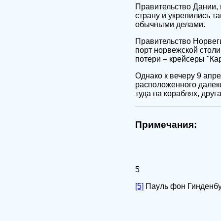
Правительство Дании, в
страну и укрепились т
обычными делами.
Правительство Норвеги
порт норвежской стол
потери – крейсеры "Ка
Однако к вечеру 9 апр
расположенного далеко
туда на кораблях, дру
Примечания:
5
[5]
Пауль фон Гинденбур