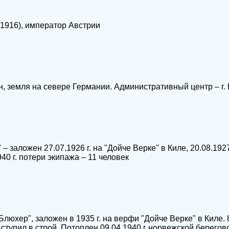
1916), император Австрии
 земля на севере Германии. Административный центр – г. 
– заложен 27.07.1926 г. на "Дойче Верке" в Киле, 20.08.1927
40 г. потери экипажа – 11 человек
люхер", заложен в 1935 г. на верфи "Дойче Верке" в Киле. 8
г. вступил в строй. Потоплен 09.04.1940 г норвежской берего