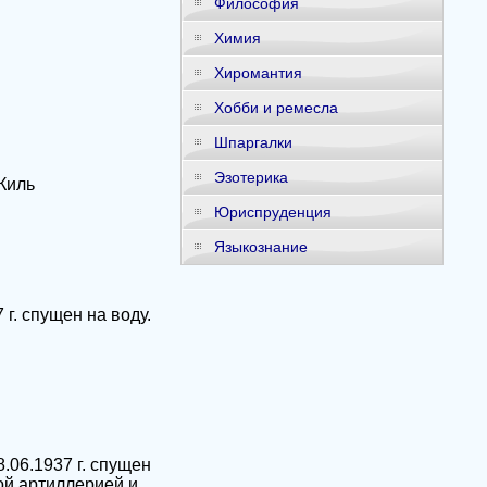
Философия
Химия
Хиромантия
Хобби и ремесла
Шпаргалки
Эзотерика
Киль
Юриспруденция
Языкознание
 г. спущен на воду.
.06.1937 г. спущен
вой артиллерией и