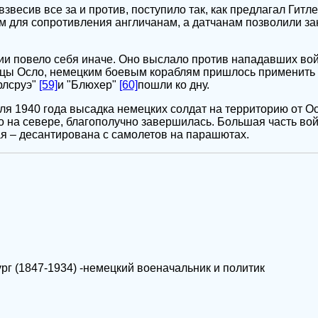
звесив все за и против, поступило так, как предлагал Гитл
ам для сопротивления англичанам, а датчанам позволили з
и повело себя иначе. Оно выслало против нападавших вой
ицы Осло, немецким боевым кораблям пришлось применить 
рлсруэ"
[59]
и "Блюхер"
[60]
пошли ко дну.
еля 1940 года высадка немецких солдат на территорию от О
 на севере, благополучно завершилась. Большая часть во
гая – десантирована с самолетов на парашютах.
г (1847-1934) -немецкий военачальник и политик