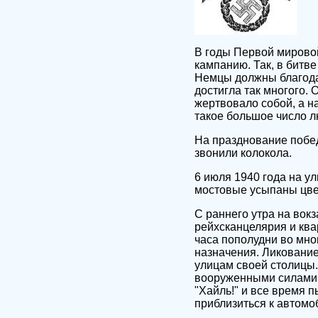
В годы Первой мировой
кампанию. Так, в битве
Немцы должны благодар
достигла так многого.
жертвовало собой, а н
такое большое число л
На празднование побед
звонили колокола.
6 июля 1940 года на у
мостовые усыпаны цве
С раннего утра на вок
рейхсканцелярия и ква
часа пополудни во мно
назначения. Ликование
улицам своей столицы
вооруженными силами 
"Хайль!" и все время 
приблизиться к автомо