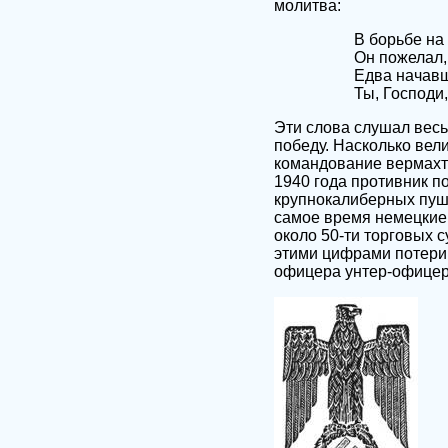
молитва:
В борьбе на
Он пожелал,
Едва начавш
Ты, Господи,
Эти слова слушал весь
победу. Насколько вел
командование вермахта
1940 года противник п
крупнокалиберных пушек
самое время немецкие 
около 50-ти торговых 
этими цифрами потери 
офицера унтер-офицера