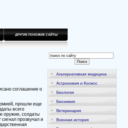
ДРУГИЕ ПОХОЖИЕ САЙТЫ
Альтернативная медицина
Астрономия и Космос
исано соглашение о
Биология
Биохимия
армией, прошли еще
лдаты всего
Ветеринария
ое оружие, солдаты
 сигнал прозвучал и
Военная история
одарственная