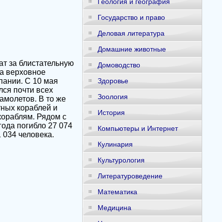
Геология и география
Государство и право
Деловая литература
Домашние животные
ат за блистательную
Домоводство
да верховное
пании. С 10 мая
Здоровье
лся почти всех
Зоология
амолетов. В то же
ных кораблей и
История
кораблям. Рядом с
ода погибло 27 074
Компьютеры и Интернет
 034 человека.
Кулинария
Культурология
Литературоведение
Математика
Медицина