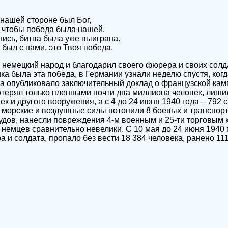
 нашей стороне был Бог,
 чтобы победа была нашей.
ись, битва была уже выиграна.
 был с нами, это Твоя победа.
 немецкий народ и благодарил своего фюрера и своих солд
ика была эта победа, в Германии узнали неделю спустя, ког
 опубликовало заключительный доклад о французской кам
отерял только пленными почти два миллиона человек, лиши
 и другого вооружения, а с 4 до 24 июня 1940 года – 792 с
морские и воздушные силы потопили 8 боевых и транспорт
судов, нанесли повреждения 4-м военным и 25-ти торговым 
немцев сравнительно невелики. С 10 мая до 24 июня 1940 г
 и солдата, пропало без вести 18 384 человека, ранено 111