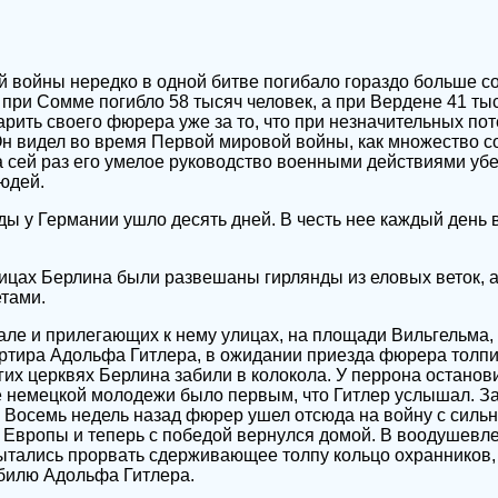
 войны нередко в одной битве погибало гораздо больше сол
 при Сомме погибло 58 тысяч человек, а при Вердене 41 ты
ить своего фюрера уже за то, что при незначительных по
 Он видел во время Первой мировой войны, как множество с
а сей раз его умелое руководство военными действиями убе
юдей.
ы у Германии ушло десять дней. В честь нее каждый день 
лицах Берлина были развешаны гирлянды из еловых веток,
тами.
зале и прилегающих к нему улицах, на площади Вильгельма,
ртира Адольфа Гитлера, в ожидании приезда фюрера толпи
гих церквях Берлина забили в колокола. У перрона останов
 немецкой молодежи было первым, что Гитлер услышал. За
. Восемь недель назад фюрер ушел отсюда на войну с сил
Европы и теперь с победой вернулся домой. В воодушевле
пытались прорвать сдерживающее толпу кольцо охранников,
билю Адольфа Гитлера.