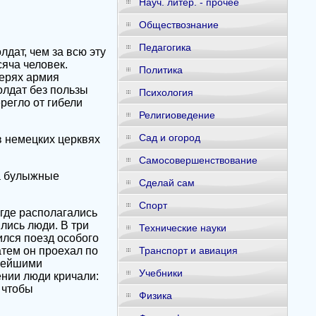
Науч. литер. - прочее
Обществознание
Педагогика
дат, чем за всю эту
сяча человек.
Политика
терях армия
олдат без пользы
Психология
регло от гибели
Религиоведение
Сад и огород
в немецких церквях
Самосовершенствование
 а булыжные
Сделай сам
Спорт
 где располагались
лись люди. В три
Технические науки
ился поезд особого
тем он проехал по
Транспорт и авиация
ьнейшими
Учебники
нии люди кричали:
 чтобы
Физика