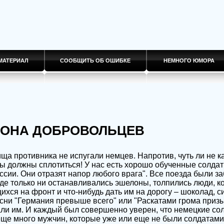
МАТЕРИАЛ
СООБЩИТЬ ОБ ОШИБКЕ
НЕМНОГО ЮМОРА
ИОНА ДОБРОВОЛЬЦЕВ
а противника не испугали немцев. Напротив, чуть ли не 
мы должны сплотиться! У нас есть хорошо обученные солда
ссии. Они отразят напор любого врага". Все поезда были з
где только ни останавливались эшелоны, толпились люди, 
хся на фронт и что-нибудь дать им на дорогу – шоколад, с
ни "Германия превыше всего" или "Раскатами грома призыв
и им. И каждый был совершенно уверен, что немецкие сол
ще много мужчин, которые уже или еще не были солдатами 