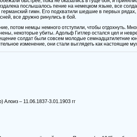
обежали быстрее, пока не оказались в гуще боя, и принялис
издалека послышалось пение на немецком языке, все сол
 германский гимн. Его подхватили шедшие в первых рядах, а
есней, все дружно ринулись в бой.
ие, потом немцы немного отступили, чтобы отдохнуть. Мно
ены, некоторые убиты. Адольф Гитлер остался цел и невр
ещение солдат были совсем молодые семнадцатилетние юно
тельное изменение, они стали выглядеть как настоящие му
 Алоиз – 11.06.1837-3.01.1903 гг