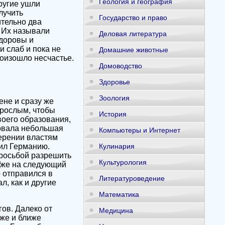
Геология и география
Другие ушли
лучить
Государство и право
ительно два
. Их называли
Деловая литература
здоровы и
 слаб и пока не
Домашние животные
произошло несчастье.
Домоводство
Здоровье
Зоология
ене и сразу же
зрослым, чтобы
История
воего образования,
вовала небольшая
Компьютеры и Интернет
ерении властям
бил Германию.
Кулинария
просьбой разрешить
Культурология
 Уже на следующий
р отправился в
Литературоведение
л, как и другие
Математика
ов. Далеко от
Медицина
же и ближе