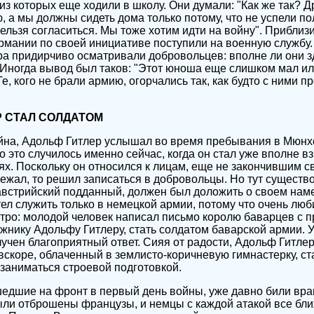
е из которых еще ходили в школу. Они думали: "Как же так? 
, а мы должны сидеть дома только потому, что не успели по
ельзя согласиться. Мы тоже хотим идти на войну". Приблиз
рмании по своей инициативе поступили на военную службу
а придирчиво осматривали добровольцев: вполне ли они 
 Иногда вывод был таков: "Этот юноша еще слишком мал или
Те, кого не брали армию, огорчались так, как будто с ними 
Р СТАЛ СОЛДАТОМ
ойна, Адольф Гитлер услышал во время пребывания в Мюнх
о это случилось именно сейчас, когда он стал уже вполне в
ях. Поскольку он относился к лицам, еще не закончившим с
ежал, то решил записаться в добровольцы. Но тут сущест
 австрийский подданный, должен был доложить о своем нам
тел служить только в немецкой армии, потому что очень лю
ро: молодой человек написал письмо королю баварцев с 
ожнику Адольфу Гитлеру, стать солдатом баварской армии.
лучен благоприятный ответ. Сияя от радости, Адольф Гитле
скоре, облаченный в землисто-коричневую гимнастерку, ста
заниматься строевой подготовкой.
едшие на фронт в первый день войны, уже давно били враг
ли отброшены французы, и немцы с каждой атакой все бли