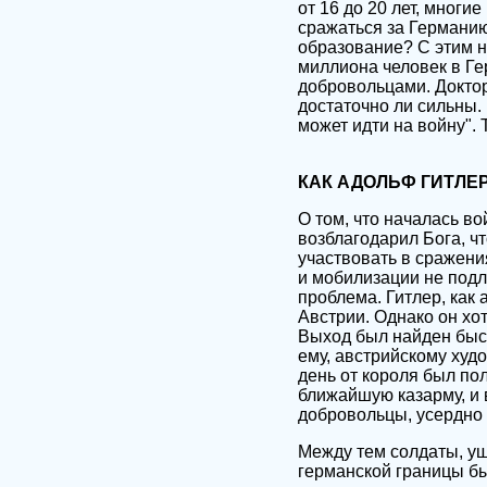
от 16 до 20 лет, многи
сражаться за Германию
образование? С этим н
миллиона человек в Ге
добровольцами. Доктор
достаточно ли сильны.
может идти на войну". 
КАК АДОЛЬФ ГИТЛЕ
О том, что началась в
возблагодарил Бога, чт
участвовать в сражени
и мобилизации не подл
проблема. Гитлер, как
Австрии. Однако он хо
Выход был найден быст
ему, австрийскому худ
день от короля был по
ближайшую казарму, и в
добровольцы, усердно 
Между тем солдаты, уш
германской границы бы