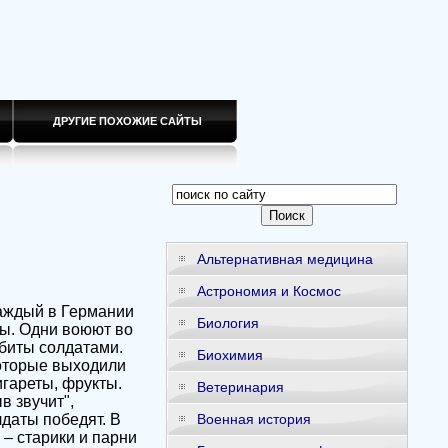
ДРУГИЕ ПОХОЖИЕ САЙТЫ
Альтернативная медицина
Астрономия и Космос
каждый в Германии
Биология
ты. Одни воюют во
абиты солдатами.
Биохимия
которые выходили
игареты, фрукты.
Ветеринария
 звучит",
даты победят. В
Военная история
– старики и парни