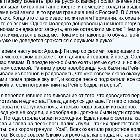
це Парижу. Воевать против русских кайзер послал знаменито
большая битва при Танненберге, и немецкие солдаты выдво
емецкой земли, в то время граничившей с Россией. В битве
ских. Когда это стало известно жителям Германии, их охват
те со всеми. Однако молодого добровольца немного огорчал
ночам он едва мог заснуть, его не оставляли мысли: "Немцы
отсиживаться в казарме. Пока меня наконец-то обучат, войн
а уже не доведется сражаться с оружием в руках".
 время наступило: Адольф Гитлер со своими товарищами о
а мюнхенском вокзале стоял длинный товарный поезд. Сол
ах лавкам. В поезде нужно было ехать целые сутки, и ноч
анном соломой. Ранним утром новобранцы уже были на Рейн
али из вагонов и радовались, что уже совсем скоро окажу
тами грома призыв звучит", и вскоре песню подхватили все 
койна, если пограничники на Рейне бодры и верны".
 переполнявшее его ликование от того, что доводится пер
иотизма и единства. Поезд двинулся дальше. Гитлер с тов
 снова не наступила ночь, и только тогда вышли из вагонов. 
зда уже не ходили, и новобранцы должны были идти строем
. Погода стояла сырая и холодная. Едва начало светать, ка
ава и слева на песок посыпались пули – так их приветство
ты, они хором грянули "Ура!". Всех охватило радостное во
гом. Вскоре совсем близко загрохотала канонада, и стало по