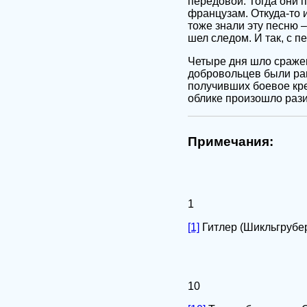
передовой. Тогда они п
французам. Откуда-то 
тоже знали эту песню –
шел следом. И так, с п
Четыре дня шло сражен
добровольцев были ран
получивших боевое кр
облике произошло рази
Примечания:
1
[1]
Гитлер (Шикльгрубер)
10