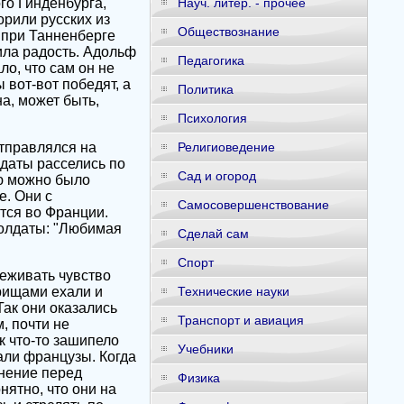
го Гинденбурга,
Науч. литер. - прочее
рили русских из
Обществознание
 при Танненберге
ила радость. Адольф
Педагогика
о, что сам он не
 вот-вот победят, а
Политика
а, может быть,
Психология
тправлялся на
Религиоведение
даты расселись по
Сад и огород
ью можно было
е. Они с
Самосовершенствование
тся во Франции.
солдаты: "Любимая
Сделай сам
Спорт
еживать чувство
арищами ехали и
Технические науки
Так они оказались
Транспорт и авиация
, почти не
к что-то зашипело
Учебники
вали французы. Когда
лнение перед
Физика
нятно, что они на