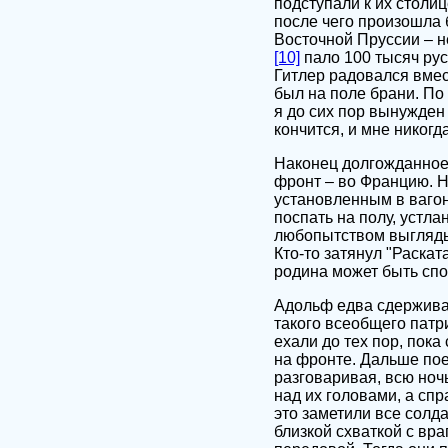
подступали к их столи
после чего произошла 
Восточной Пруссии – н
[10]
пало 100 тысяч рус
Гитлер радовался вмес
был на поле брани. По 
я до сих пор вынужден 
кончится, и мне никогд
Наконец долгожданное
фронт – во Францию. Н
установленным в вагон
поспать на полу, устл
любопытством выглядыв
Кто-то затянул "Раска
родина может быть спо
Адольф едва сдерживал
такого всеобщего патр
ехали до тех пор, пока
на фронте. Дальше пое
разговаривая, всю ночь
над их головами, а спр
это заметили все солда
близкой схваткой с вра