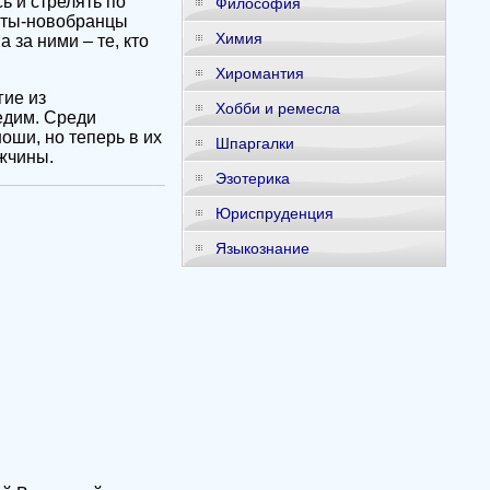
ь и стрелять по
Философия
даты-новобранцы
Химия
 за ними – те, кто
Хиромантия
гие из
Хобби и ремесла
едим. Среди
ши, но теперь в их
Шпаргалки
жчины.
Эзотерика
Юриспруденция
Языкознание