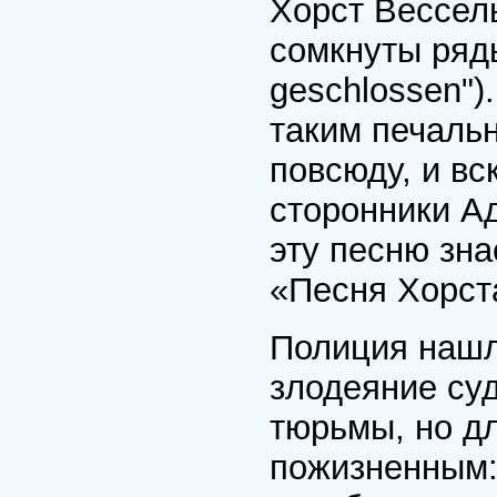
Хорст Вессел
сомкнуты ряды
geschlossen")
таким печальн
повсюду, и вс
сторонники А
эту песню зна
«Песня Хорст
Полиция нашл
злодеяние суд
тюрьмы, но д
пожизненным: