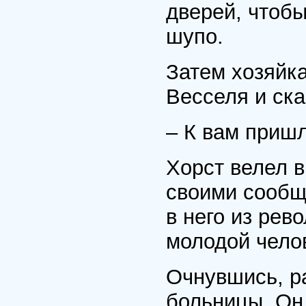
дверей, чтобы
шупо.
Затем хозяйк
Весселя и ска
– К вам пришл
Хорст велел в
своими сообщ
в него из рев
молодой чело
Очнувшись, р
больницы. Он