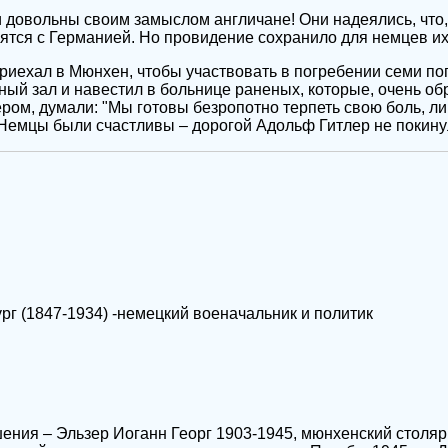
и довольны своим замыслом англичане! Они надеялись, что
вятся с Германией. Но провидение сохранило для немцев и
приехал в Мюнхен, чтобы участвовать в погребении семи по
ый зал и навестил в больнице раненых, которые, очень о
ром, думали: "Мы готовы безропотно терпеть свою боль, 
Немцы были счастливы – дорогой Адольф Гитлер не покинул
г (1847-1934) -немецкий военачальник и политик
ния – Эльзер Иоганн Георг 1903-1945, мюнхенский столяр