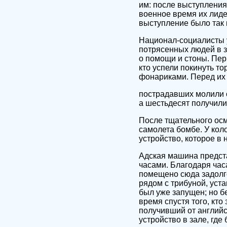
им: после выступления 
военное время их лид
выступление было так к
Национал-социалисты у
потрясенных людей в з
о помощи и стоны. Пер
кто успели покинуть т
фонариками. Перед их
пострадавших молили о
а шестьдесят получили
После тщательного осм
самолета бомбе. У кол
устройство, которое в
Адская машина предст
часами. Благодаря час
помещено сюда задолго 
рядом с трибуной, уст
был уже запущен; но б
время спустя того, кт
получивший от английс
устройство в зале, гд