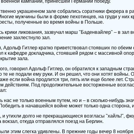
 военной кампании, принесшей Германии победу.
ственно украшенном зале собрались соратники фюрера в р
 Многие мужчины были в форме пехотинцев, на груди у них 
ресты, полученные во время войны в Польше.
сь крики ликования, зазвучал марш "Баденвайлер" – в зал
нение захлестнуло зал.
 Адольф Гитлер кратко приветствовал стоявших по обеим 
ел к кафедре докладчика, стоявшей рядом с массивной опор
рытие зала.
того, говорил Адольф Гитлер, он обратился к западным стра
 те не подали ему руки. И он решил, что они хотят войны. 
даже если война продлится три, пять или еще более лет. Ст
ым действиям. Под продолжительные восторженные возгла
ал:
ь нас не только военным путем, но и – в сколько-нибудь зн
Победить в начавшейся войне может только одна сторона, и
ь, и утихли долго не прекращающиеся возгласы "хайль!", фю
 вокзал, откуда отправлялся поезд на Берлин.
ыли этим слегка удивлены. В прежние годы вечер 8 ноябр