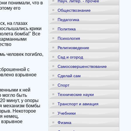
Науч. литер. - прочее
они понимали, что в
этому его
Обществознание
Педагогика
к, на глазах
 послышались крики
Политика
олета бомба!" Все
Психология
с карманными
ество
Религиоведение
мь человек погибло,
Сад и огород
Самосовершенствование
 сброшенной с
новлено взрывное
Сделай сам
Спорт
ленными к ней
Технические науки
о могло быть
20 минут, у опоры
Транспорт и авиация
ия механизм бомбы
взрыв. Некоторое
Учебники
я немец,
т взрывное
Физика