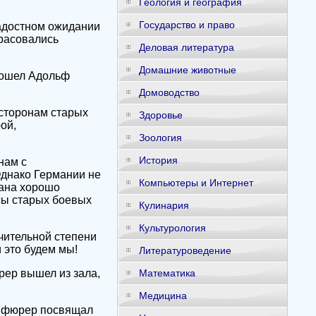
Геология и география
Государство и право
адостном ожидании
красовались
Деловая литература
Домашние животные
 вошел Адольф
Домоводство
сторонам старых
Здоровье
ой,
Зоология
История
нам с
Однако Германии не
Компьютеры и Интернет
рана хорошо
сы старых боевых
Кулинария
Культурология
ачительной степени
 это будем мы!
Литературоведение
рер вышел из зала,
Математика
Медицина
я фюрер посвящал