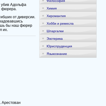
Философия
, убив Адольфа
Химия
х фюрера.
Хиромантия
гибших от диверсии.
брадовавшись
Хобби и ремесла
лишь бы наш фюрер
 их.
Шпаргалки
Эзотерика
Юриспруденция
Языкознание
. Арестован