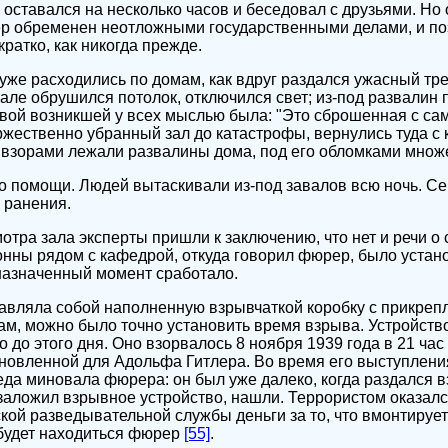
оставался на несколько часов и беседовал с друзьями. Но 
ер обременен неотложными государственными делами, и по
ратко, как никогда прежде.
же расходились по домам, как вдруг раздался ужасный трес
але обрушился потолок, отключился свет; из-под развалин
вой возникшей у всех мыслью была: "Это сброшенная с сам
оржественно убранный зал до катастрофы, вернулись туда 
 взорами лежали развалины дома, под его обломками множ
 помощи. Людей вытаскивали из-под завалов всю ночь. Се
 ранения.
отра зала эксперты пришли к заключению, что нет и речи о
онны рядом с кафедрой, откуда говорил фюрер, было уста
 назначенный момент сработало.
авляла собой наполненную взрывчаткой коробку с прикреп
ам, можно было точно установить время взрыва. Устройств
до этого дня. Оно взорвалось 8 ноября 1939 года в 21 час 
ановленной для Адольфа Гитлера. Во время его выступлен
еда миновала фюрера: он был уже далеко, когда раздался 
о заложил взрывное устройство, нашли. Террористом оказалс
кой разведывательной службы деньги за то, что вмонтируе
е будет находиться фюрер
[55]
.