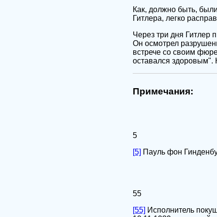
Как, должно быть, был
Гитлера, легко распра
Через три дня Гитлер 
Он осмотрел разрушенн
встрече со своим фюре
оставался здоровым". 
Примечания:
5
[5]
Пауль фон Гинденбур
55
[55]
Исполнитель покуше