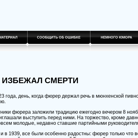
МАТЕРИАЛ
СООБЩИТЬ ОБ ОШИБКЕ
НЕМНОГО ЮМОРА
 ИЗБЕЖАЛ СМЕРТИ
3 года, день, когда фюрер держал речь в мюнхенской пивн
ию.
тники фюрера заложили традицию ежегодно вечером 8 нояб
риглашали выступить перед ними. На торжество, кроме дав
совсем молодые, недавно ставшие партийными руководител
 и в 1939, все были особенно радостны: фюрер только что 