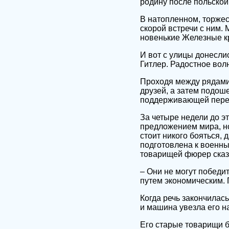
родину после польской
В натопленном, торже
скорой встречи с ним.
новенькие Железные к
И вот с улицы донесли
Гитлер. Радостное вол
Проходя между рядами,
друзей, а затем подош
поддерживающей перек
За четыре недели до э
предложением мира, но
стоит никого бояться, 
подготовлена к военн
товарищей фюрер сказ
– Они не могут победит
путем экономическим. 
Когда речь закончилас
и машина увезла его на
Его старые товарищи б