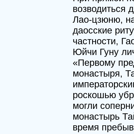
возводиться 
Лао-цзюню, н
даосские рит
частности, Га
Юйчи Гуну ли
«Первому пре
монастыря, Т
императорски
роскошью убр
могли соперн
монастырь Тай
время пребыва