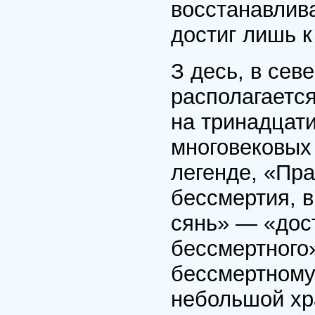
восстанавлива
достиг лишь к 
З десь, в сев
располагаетс
на тринадцат
многовековых 
легенде, «Пра
бессмертия, в
сянь» — «дос
бессмертного
бессмертному
небольшой хр