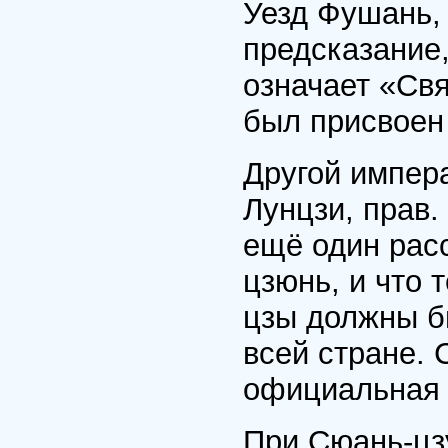
Уезд Фушань,
предсказание
означает «Св
был присвоен 
Другой импер
Лунцзи, прав.
ещё один расс
цзюнь, и что 
цзы должны б
всей стране. 
официальная 
При Сюань-цз