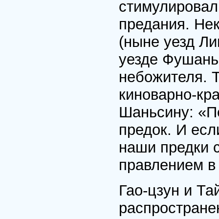
стимулировал
предания. Не
(ныне уезд Ли
уезде Фушань
небожителя. 
киноварно-кра
Шаньсину: «Пе
предок. И есл
наши предки 
правлением в 
Гао-цзун и Та
распростране