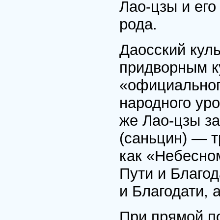
Лао-цзы и его
рода.
Даосский кул
придворным ку
«официального
народного ур
же Лао-цзы за
(саньцин) — 
как «Небесно
Пути и Благод
и Благодати, 
При прямой п