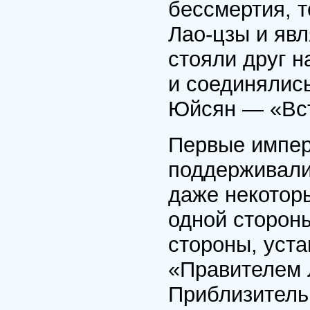
бессмертия, 
Лао-цзы и яв
стояли друг н
и соединялис
Юйсян — «Вст
Первые импер
поддерживали
даже некотор
одной стороны
стороны, уст
«Правителем 
Приблизительн