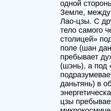
одной стороны
Земле, между
Лао-цзы. С др
тело самого ч
столицей» по
поле (шан дан
пребывает дух
(шэнь), а по
подразумевае
даньтянь) в о
энергетическа
цзы пребывает
микрокосмичес