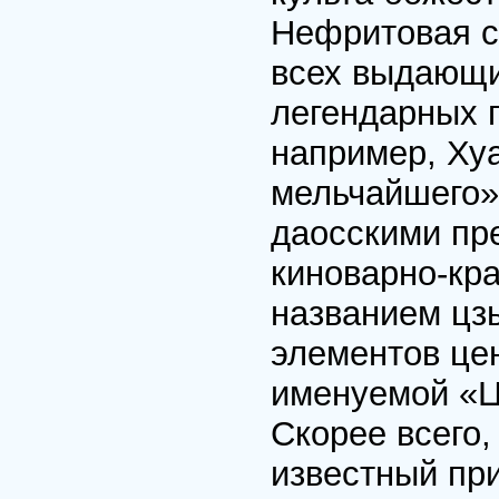
Нефритовая с
всех выдающи
легендарных п
например, Ху
мельчайшего» 
даосскими пр
киноварно-кр
названием цзы
элементов цен
именуемой «Ц
Скорее всего,
известный пр