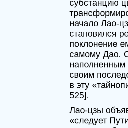
субстанцию ци
трансформиро
начало Лао-ц
становился р
поклонение е
самому Дао. С
наполненным 
своим послед
в эту «тайноп
525].
Лао-цзы объяв
«следует Пут