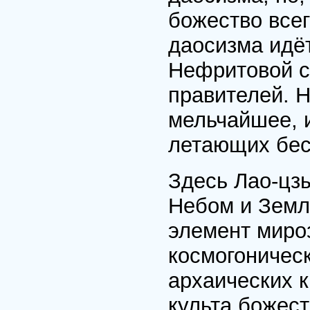
божество всег
даосизма идё
Нефритовой с
правителей. Н
мельчайшее, 
летающих бес
Здесь Лао-цз
Небом и Земл
элемент миро
космогоничес
архаических к
культа божест