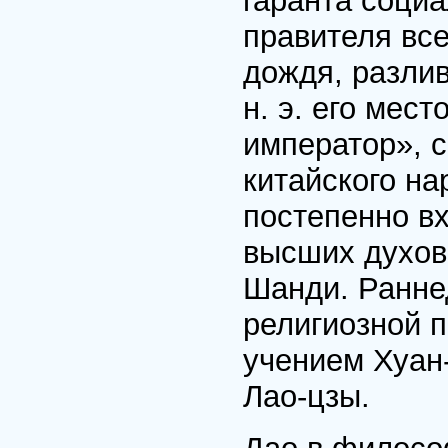
гаранта социа
правителя вс
дождя, разливо
н. э. его мес
император», 
китайского н
постепенно вх
высших духов
Шанди. Ранне
религиозной п
учением Хуан-
Лао-цзы.