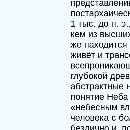
представлений
постархаическ
1 тыс. до н. 
кем из высших
же находится 
живёт и тран
всепроникающ
глубокой дре
абстрактные н
понятие Неба 
«небесным вл
человека с б
безлично и, п