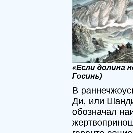
«Если долина н
Госинь)
В раннечжоус
Ди, или Шанд
обозначал на
жертвопринош