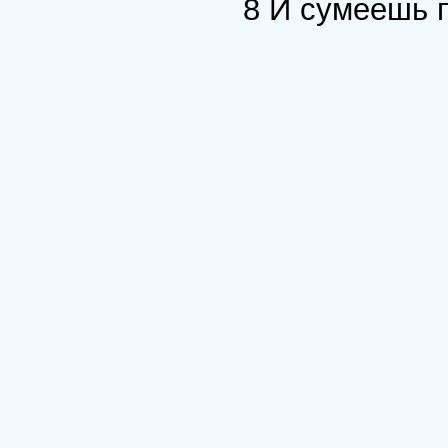
8 И сумеешь п