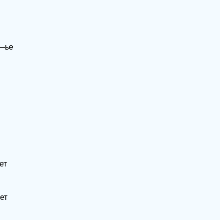
 —ье
ет
ет