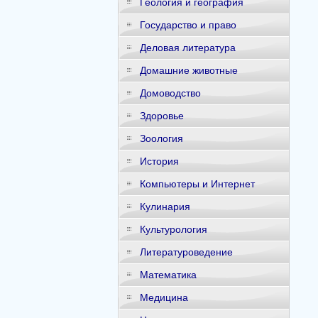
Геология и география
Государство и право
Деловая литература
Домашние животные
Домоводство
Здоровье
Зоология
История
Компьютеры и Интернет
Кулинария
Культурология
Литературоведение
Математика
Медицина