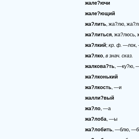
жале?ючи
жале?ющий
жа?лить
, жа?лю, жа?л
жа?литься
, жа?люсь,
жа?лкий
;
кр. ф.
—лок, 
жа?лко
,
в знач. сказ.
жалкова?ть
, —ку?ю, 
жа?лконький
жа?лкость
, —и
жалли?вый
жа?ло
, —а
жа?лоба
, —ы
жа?лобить
, —блю, —б