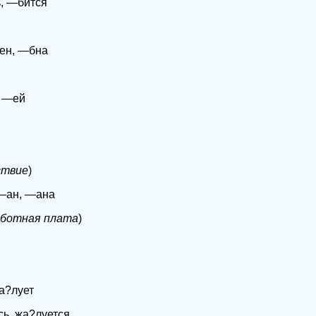
, —бится
н, —бна
—ей
ствие
)
ан, —ана
аботная плата
)
а?лует
сь, жа?луется