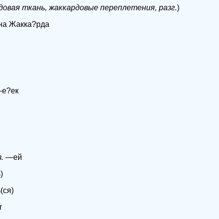
довая ткань, жаккардовые переплетения, разг.
)
на Жакка?рда
е?ек
.
—ей
)
(ся)
т