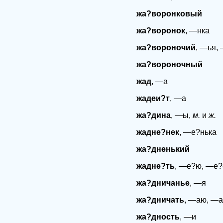
жа?воронковый
жа?воронок
, —нка
жа?вороночий
, —ья,
жа?вороночный
жад
, —а
жадеи?т
, —а
жа?дина
, —ы,
м.
и
ж.
жадне?нек
, —е?нька
жа?дненький
жадне?ть
, —е?ю, —е?
жа?дничанье
, —я
жа?дничать
, —аю, —а
жа?дность
, —и