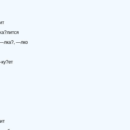
ит
 жа?лится
—лка?, —лко
—ку?ет
ит