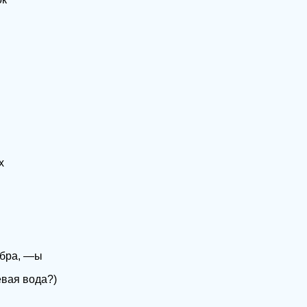
х
бра, —ы
вая вода?)