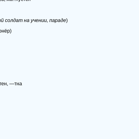
й солдат на учении, параде
)
нёр)
ен, —тна