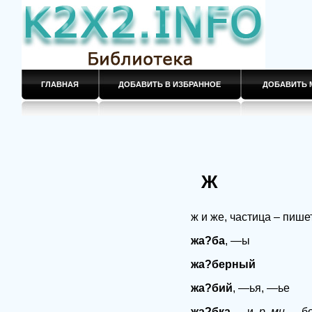
ГЛАВНАЯ
ДОБАВИТЬ В ИЗБРАННОЕ
ДОБАВИТЬ 
Ж
ж и же, частица – пиш
жа?ба
, —ы
жа?берный
жа?бий
, —ья, —ье
жа?бка
, —и,
р. мн.
—бо