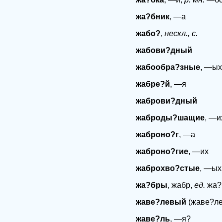
жа?бник
, —а
жабо?
,
нескл., с.
жабови?дный
жабообра?зные
, —ых
жабре?й
, —я
жаброви?дный
жаброды?шащие
, —и
жаброно?г
, —а
жаброно?гие
, —их
жаброхво?стые
, —ых
жа?бры
, жабр,
ед.
жа?
жаве?левый
(жаве?ле
жаве?ль
, —я?