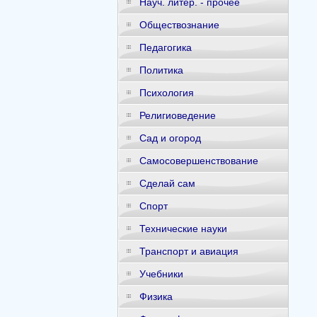
Науч. литер. - прочее
Обществознание
Педагогика
Политика
Психология
Религиоведение
Сад и огород
Самосовершенствование
Сделай сам
Спорт
Технические науки
Транспорт и авиация
Учебники
Физика