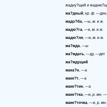
жадну?щий и жадню?
жа?дный
;
кр. ф.
—ден,
жадо?ба
, —ы,
м.
и
ж.
жадю?га
, —и,
м.
и
ж.
жадю?ля
, —и,
м.
и
ж.
жа?жда
, —ы
жа?ждать
, —ду, —дет
жа?ждущий
жака?н
, —а
жаке?т
, —а
жаке?тик
, —а
жаке?тка
, —и,
р. мн.
—
жаке?точка
, —и,
р. мн.