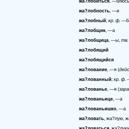
жа?лобиться
, —блюсь
жа?лобность
, —и
жа?лобный
;
кр. ф.
—бе
жа?лобщик
, —а
жа?лобщица
, —ы,
тв.
жа?лобящий
жа?лобящийся
жа?лование
, —я (
дей
жа?лованный
;
кр. ф.
—
жа?лованье
, —я (
зар
жа?лованьице
, —а
жа?лованьишко
, —а
жа?ловать
, жа?лую, ж
жа?ловаться
, жа?лую