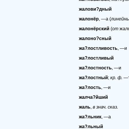
жалови?дный
жалонёр
, —а (
линейны
жалонёрский
(
от
жало
жалоно?сный
жа?лостливость
, —и
жа?лостливый
жа?лостность
, —и
жа?лостный
;
кр. ф.
—т
жа?лость
, —и
жалча?йший
жаль
,
в знач. сказ.
жа?льник
, —а
жа?льный