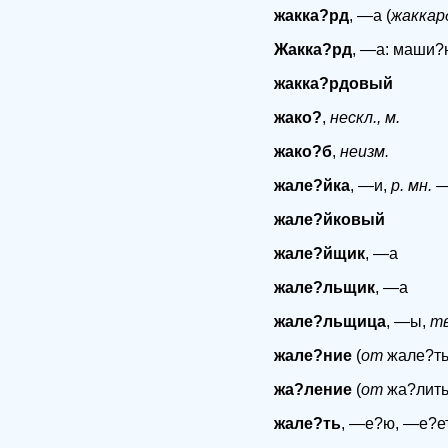
жакка?рд
, —а (
жаккар
Жакка?рд
, —а: маши?
жакка?рдовый
жако?
,
нескл., м.
жако?б
,
неизм.
жале?йка
, —и,
р. мн.
—
жале?йковый
жале?йщик
, —а
жале?льщик
, —а
жале?льщица
, —ы,
тв
жале?ние
(
от
жале?ть
жа?ление
(
от
жа?лить
жале?ть
, —е?ю, —е?е