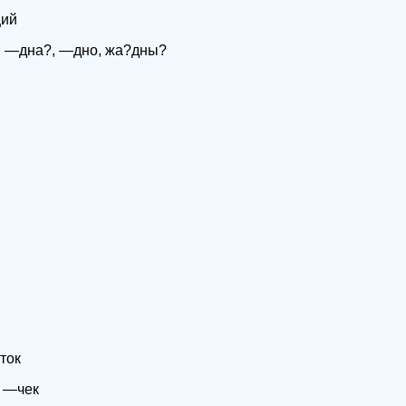
щий
 —дна?, —дно, жа?дны?
ток
—чек