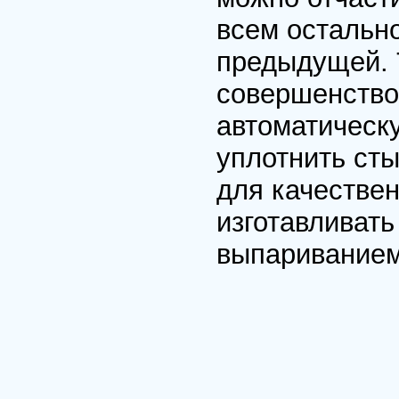
всем остально
пpедыдущей. 
совеpшенство
автоматическ
уплотнить сты
для качествен
изготавливать
выпаpиванием