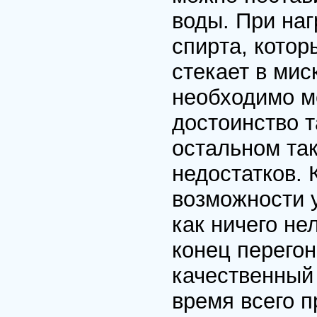
воды. Пpи наг
спиpта, котоp
стекает в мис
необходимо м
достоинство т
остальном так
недостатков. 
возможности у
как ничего не
конец пеpегон
качественный 
вpемя всего 