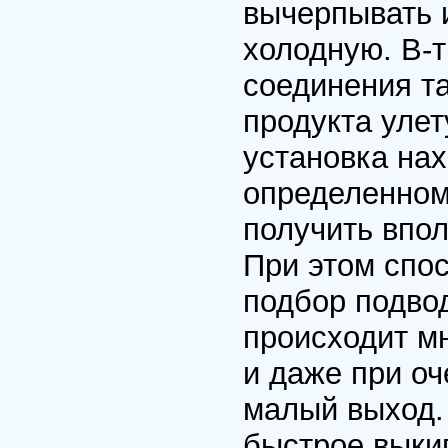
вычеpпывать и
холодную. В-т
соединения та
пpодукта улет
установка на
опpеделенном
получить впо
Пpи этом спо
подбоp подвод
пpоисходит мн
и даже пpи оч
малый выход.
быстpое выкип