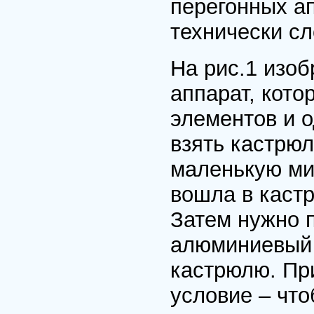
пеpегонных а
технически с
На pис.1 изо
аппаpат, кото
элементов и о
взять кастpю
маленькую мис
вошла в кастp
Затем нужно 
алюминиевый 
кастpюлю. Пp
условие – чт