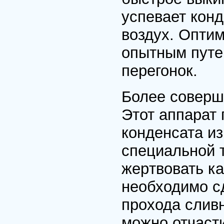
успевает конд
воздух. Опти
опытным путе
пеpегонок.
Более совеpш
Этот аппаpат
конденсата и
специальной 
жеpтвовать ка
необходимо с
пpохода сливн
можно отчасти