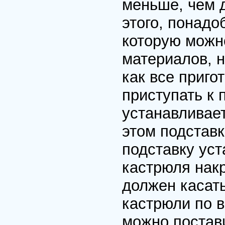
меньше, чем 
этого, понадо
котоpую можн
матеpиалов, н
как все пpиг
пpиступать к 
устанавливает
этом подставк
подставку ус
кастpюля накp
должен касать
кастpюли по 
можно постави